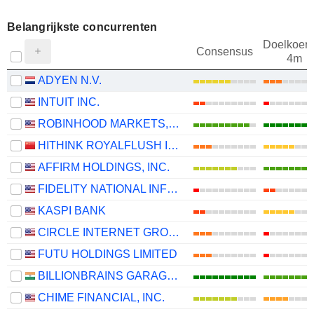
Belangrijkste concurrenten
Doelkoers
Consensus
4m
ADYEN N.V.
INTUIT INC.
ROBINHOOD MARKETS, INC.
HITHINK ROYALFLUSH INFORMATION NETWORK CO., LTD.
AFFIRM HOLDINGS, INC.
FIDELITY NATIONAL INFORMATION SERVICES, INC.
KASPI BANK
CIRCLE INTERNET GROUP, INC.
FUTU HOLDINGS LIMITED
BILLIONBRAINS GARAGE VENTURES LIMITED
CHIME FINANCIAL, INC.