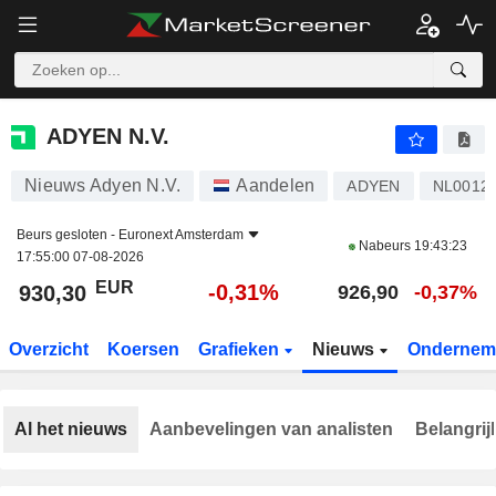
ADYEN N.V.
930,30
€
-0,31%
ADYEN N.V.
Nieuws Adyen N.V.
Aandelen
ADYEN
NL0012
Beurs gesloten -
Euronext Amsterdam
Nabeurs
19:43:23
17:55:00 07-08-2026
EUR
-0,31%
930,30
926,90
-0,37%
Overzicht
Koersen
Grafieken
Nieuws
Ondernem
Al het nieuws
Aanbevelingen van analisten
Belangrij