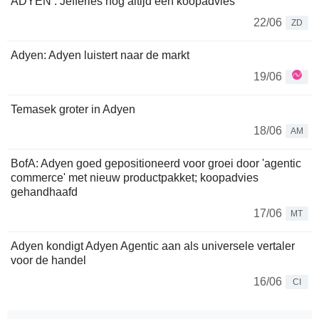
ADYEN : Jefferies nog altijd een koopadvies
22/06
ZD
Adyen: Adyen luistert naar de markt
19/06
Temasek groter in Adyen
18/06
AM
BofA: Adyen goed gepositioneerd voor groei door 'agentic
commerce' met nieuw productpakket; koopadvies
gehandhaafd
17/06
MT
Adyen kondigt Adyen Agentic aan als universele vertaler
voor de handel
16/06
CI