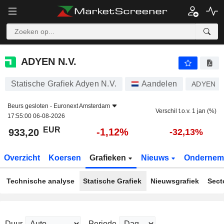
ADYEN N.V.
933,20
€
-1,12%
ADYEN N.V.
Statische Grafiek Adyen N.V.
Aandelen
ADYEN
Beurs gesloten -
Euronext Amsterdam
Verschil t.o.v. 1 jan (%)
17:55:00 06-08-2026
EUR
-1,12%
933,20
-32,13%
Overzicht
Koersen
Grafieken
Nieuws
Ondernem
Technische analyse
Statische Grafiek
Nieuwsgrafiek
Sect
Duur
Periode