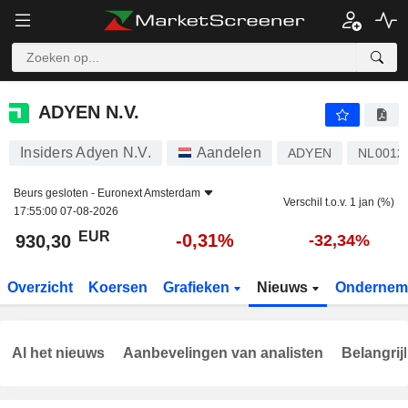
ADYEN N.V.
930,30
€
-0,31%
ADYEN N.V.
Insiders Adyen N.V.
Aandelen
ADYEN
NL0012
Beurs gesloten -
Euronext Amsterdam
Verschil t.o.v. 1 jan (%)
17:55:00 07-08-2026
EUR
-0,31%
930,30
-32,34%
Overzicht
Koersen
Grafieken
Nieuws
Ondernem
Al het nieuws
Aanbevelingen van analisten
Belangrij