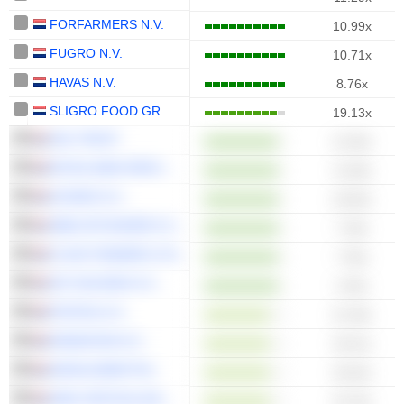
FORFARMERS N.V.
10.99x
FUGRO N.V.
10.71x
HAVAS N.V.
8.76x
SLIGRO FOOD GROUP N.V.
19.13x
HAL TRUST
12.36x
ROYAL BAM GROUP N.V.
11.96x
ACOMO N.V.
10.83x
SBM OFFSHORE N.V.
7.49x
FLOW TRADERS LTD.
7.36x
SIF HOLDING N.V.
4.45x
POSTNL N.V.
21.39x
RANDSTAD N.V.
19.41x
ARCELORMITTAL
16.54x
AMG CRITICAL MATERIALS N.V.
15.79x