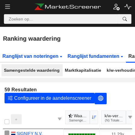
Ranking waardering
Ranglijst van noteringen
Ranglijst fundamenten
Ra
Samengestelde waardering
Marktkapitalisatie
k/w-verhoudi
59
Resultaten
Configureer in de aandelenscreener
Waardering
k/w-verhouding 
Samengesteld
(
SIGNIFY N.V.
11.29x