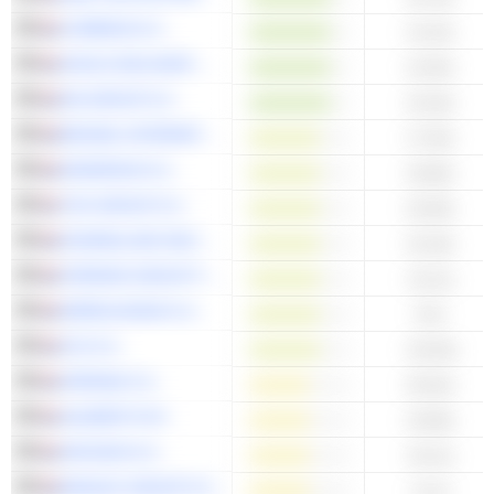
CORBION N.V.
14.15x
AHOLD DELHAIZE N.V.
12.64x
NN GROUP N.V.
10.18x
BRUNEL INTERNATIONAL N.V.
17.45x
KENDRION N.V.
16.85x
TKH GROUP N.V.
16.09x
KONINKLIJKE HEIJMANS N.V.
15.18x
FERRARI GROUP PLC
13.11x
WERELDHAVE N.V.
9.5x
OCI N.V.
-52.94x
APERAM S.A.
20.34x
AALBERTS NV
19.58x
ARCADIS N.V.
16.11x
BANIJAY GROUP N.V.
11.2x