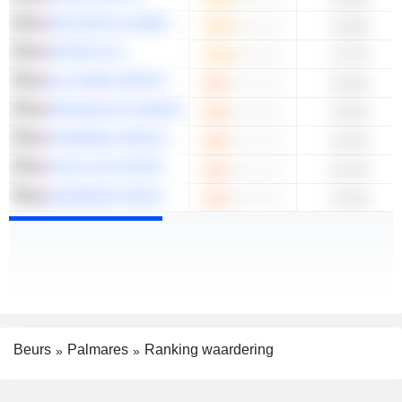
WOLTERS KLUWER N.V.
13.69x
PROSUS N.V.
11.75x
ALLFUNDS GROUP PLC
33.94x
MAGNUM ICE CREAM
33.63x
PHARMING GROUP N.V.
24.23x
COCA-COLA EUROPACIFIC PARTNERS PLC
20.79x
UNIVERSAL MUSIC GROUP N.V.
19.26x
Beurs
Palmares
Ranking waardering