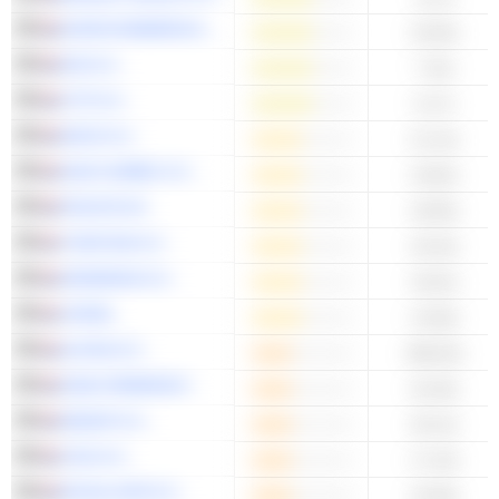
EUROCOMMERCIAL PROPERTIES N.V.
10.84x
NSI N.V.
7.32x
CTP N.V.
6.17x
IMCD N.V.
21.14x
AKZO NOBEL N.V.
19.82x
PHILIPS NV
18.85x
TOMTOM N.V.
18.16x
HEINEKEN N.V.
16.81x
VOPAK
14.66x
ALFEN N.V.
286.55x
DSM-FIRMENICH
42.36x
NEDAP N.V.
20.12x
CSG N.V.
17.19x
ROYAL KPN N.V.
16.58x