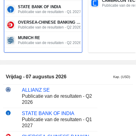
Publicatie van de re
STATE BANK OF INDIA
Publicatie van de resultaten - Q1 2027
OVERSEA-CHINESE BANKING CORPORATION LIMITED
Publicatie van de resultaten - Q2 2026
MUNICH RE
Publicatie van de resultaten - Q2 2026
JAPAN POST BANK CO., LTD.
Publicatie van de resultaten - Q1 2027
ADNOC GAS PLC
Publicatie van de resultaten - Q2 2026
Vrijdag - 07 augustus 2026
Kap. (USD)
KDDI CORPORATION
Publicatie van de resultaten - Q1 2027
ALLIANZ SE
Publicatie van de resultaten - Q2
UNITED OVERSEAS BANK LIMITED
2026
Publicatie van de resultaten - Q2 2026
STATE BANK OF INDIA
FUJIKURA LTD.
Publicatie van de resultaten - Q1
Publicatie van de resultaten - Q1 2027
2027
VISTRA CORP.
Publicatie van de resultaten - Q2 2026