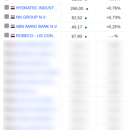
HYDRATEC INDUSTRIES N.V.
+0,76%
266,00
NN GROUP N.V.
+0,73%
82,52
ABN AMRO BANK N.V.
+0,25%
40,17
ROBECO - US CONSERVATIVE HIGH DIVIDEND EQUITY FUND
-.--%
67,80
ASR NEDERLAND N.V.
-0,08%
71,08
KEMPEN GLOBAL HIGH DIVIDEND FUND N.V.
-1,19%
47,51
ARCELORMITTAL
-1,53%
64,26
MAGNUM ICE CREAM
-2,32%
16,43
SWI CAPITAL HOLDING LTD.
-3,24%
7,160
HAVAS N.V.
-3,48%
19,40
COCA-COLA EUROPACIFIC PARTNERS PLC
-5,71%
94,30
SBM OFFSHORE N.V.
-5,72%
35,14
THEON INTERNATIONAL PLC
-5,51%
35,08
VAN LANSCHOT KEMPEN N.V
-6,51%
66,15