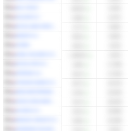
HAL TRUST
-6,93%
166,60
VALUE8 N.V.
-8,37%
6,600
ROYAL BAM GROUP N.V.
-9,06%
11,75
NEDAP N.V.
-9,56%
95,50
VOPAK
-13,5%
46,92
ASML HOLDING N.V.
-14,6%
1.488,00
ROYAL KPN N.V.
-17,38%
4,056
APERAM S.A.
-17,54%
46,32
TRIODOS BANK N.V.
-19,21%
30,70
NEW AMSTERDAM INVEST N.V.
-20,45%
8,750
AHOLD DELHAIZE N.V.
-20,64%
33,76
ACOMO N.V.
-20,98%
23,20
BANIJAY GROUP N.V.
-23,39%
9,040
HEINEKEN HOLDING N.V.
-23,6%
74,10