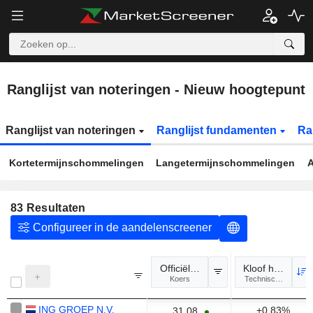
Ranglijst van noteringen - Nieuw hoogtepunt
Ranglijst van noteringen
Ranglijst fundamenten
Ra
Kortetermijnschommelingen
Langetermijnschommelingen
A
83
Resultaten
Configureer in de aandelenscreener
Officiële koers
Kloof hoogtepun
Koers
Technische analyse
ING GROEP N.V.
+0,83%
31,08