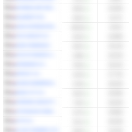
KONINKLIJKE HEIJMANS N.V.
-23,64%
90,00
AALBERTS NV
-24,7%
45,02
ASM INTERNATIONAL N.V.
-24,5%
825,60
TKH GROUP N.V.
-24,89%
45,30
DSM-FIRMENICH
-25,11%
93,52
VOLTA FINANCE LIMITED
-25,41%
5,960
HEINEKEN N.V.
-26,21%
78,46
INPOST S.A.
-27,71%
15,46
EUROCOMMERCIAL PROPERTIES N.V.
-28,22%
27,85
BASIC-FIT N.V.
-28,39%
35,26
FERRARI GROUP PLC
-29,22%
7,970
TETRAGON FINANCIAL GROUP LIMITED
-29,56%
13,70
CTP N.V.
-30,23%
15,14
FLOW TRADERS LTD.
-31,91%
26,82