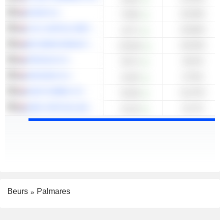
EXOR N.V.
-33,35%
70,85
CVC CAPITAL PARTNERS PLC
-33,66%
15,71
BE SEMICONDUCTOR INDUSTRIES N.V.
-34,53%
215,60
PROSUS N.V.
-36,3%
40,72
ARCADIS N.V.
-37,5%
41,82
AKZO NOBEL N.V.
-41,47%
63,48
AMG CRITICAL MATERIALS N.V.
-41,7%
31,18
Beurs
Palmares