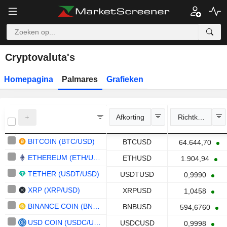
Cryptovaluta's
Homepagina
Palmares
Grafieken
Afkorting
Richtkoers
BITCOIN (BTC/USD)
BTCUSD
64.644,70
ETHEREUM (ETH/USD)
ETHUSD
1.904,94
TETHER (USDT/USD)
USDTUSD
0,9990
XRP (XRP/USD)
XRPUSD
1,0458
BINANCE COIN (BNB/USD)
BNBUSD
594,6760
USD COIN (USDC/USD)
USDCUSD
0,9998