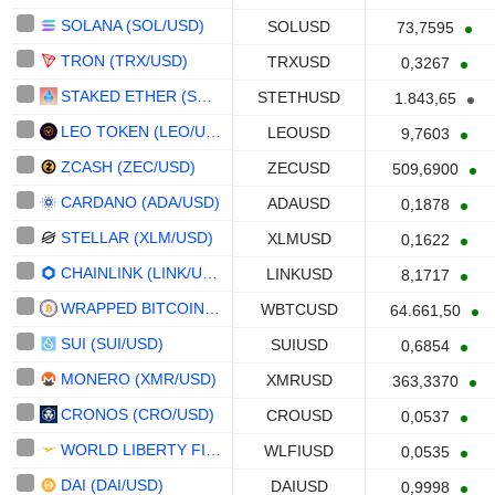
SOLANA (SOL/USD)
SOLUSD
73,7595
TRON (TRX/USD)
TRXUSD
0,3267
STAKED ETHER (STETH/USD)
STETHUSD
1.843,65
LEO TOKEN (LEO/USD)
LEOUSD
9,7603
ZCASH (ZEC/USD)
ZECUSD
509,6900
CARDANO (ADA/USD)
ADAUSD
0,1878
STELLAR (XLM/USD)
XLMUSD
0,1622
CHAINLINK (LINK/USD)
LINKUSD
8,1717
WRAPPED BITCOIN (WBTC/USD)
WBTCUSD
64.661,50
SUI (SUI/USD)
SUIUSD
0,6854
MONERO (XMR/USD)
XMRUSD
363,3370
CRONOS (CRO/USD)
CROUSD
0,0537
WORLD LIBERTY FINANCIAL (WLFI/USD)
WLFIUSD
0,0535
DAI (DAI/USD)
DAIUSD
0,9998