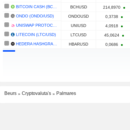
BITCOIN CASH (BCH/USD)
BCHUSD
214,8970
ONDO (ONDO/USD)
ONDOUSD
0,3738
UNISWAP PROTOCOL TOKEN (UNI/USD)
UNIUSD
4,0918
LITECOIN (LTC/USD)
LTCUSD
45,0624
HEDERA HASHGRAPH (HBAR/USD)
HBARUSD
0,0686
Beurs
Cryptovaluta's
Palmares