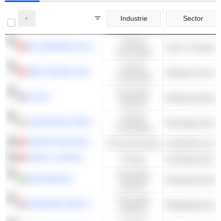
Industrie
Sector
Cyclisch
361 DEGREES INTERNATIONAL LIMITED
Sport- & Outdoo
consumptie
Cyclisch
JNBY DESIGN LIMITED
Kleding & Accesso
consumptie
Financiële
XP INC.
Makelaarsdienst
diensten
Cyclisch
GLENVEAGH PROPERTIES PLC
consumptie
GREENTOWN SERVICE GROUP CO. LTD.
Onroerend goed
CNOOC LIMITED
Energie
Geïntegreerde ol
Industriële
HACKSAW AB
Managementadvie
waarden
Financiële
ASHMORE GROUP PLC
Beleggingsmana
diensten