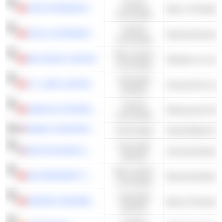
Cyclisch
XTEP INTERNATIONAL HOLDINGS LIMITED
Sport- & Outdoo
consumptie
Cyclisch
STELLA INTERNATIONAL HOLDINGS LIMITED
Damesschoenen
consumptie
Niet-cyclisch
WH GROUP LIMITED
Slachten en verw
consumptie
Industriële
T.S. LINES LIMITED
Zeevracht & Logis
waarden
Cyclisch
HAIDILAO INTERNATIONAL HOLDING LTD.
Restaurants & Ba
consumptie
WEIBO CORPORATION
Technologie
Social Media & N
Financiële
QFIN HOLDINGS, INC.
Consumentenkred
diensten
Niet-cyclisch
UNI-PRESIDENT CHINA HOLDINGS LTD
Niet-alcoholische
consumptie
Industriële
SINOPEC ENGINEERING (GROUP) CO., LTD.
Bouw & Techniek 
waarden
Cyclisch