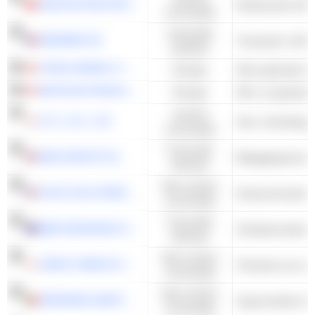
XIAOCAIYUAN INTERNATIONAL HOLDING LTD.
Restaurants & Ba
consumptie
Industriële
EDENRED SE
Transactie- & Bet
waarden
TOPAZ ENERGY CORP.
Energie
WHITECAP RESOURCES INC.
Energie
Cyclisch
F.C.C. CO., LTD.
consumptie
Financiële
MAN GROUP PLC
Beleggingsmana
diensten
Niet-cyclisch
COCA-COLA FEMSA, S.A.B. DE C.V.
Koolzuurhoudende
consumptie
Financiële
QBE INSURANCE GROUP LIMITED
Schadeverzekerin
diensten
Niet-cyclisch
JAPAN TOBACCO INC.
Productie van sig
consumptie
Niet-cyclisch
JERÓNIMO MARTINS, SGPS, S.A.
Supermarkten & 
consumptie