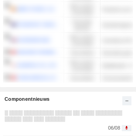
Niet-cyclisch
EBRO FOODS, S.A.
consumptie
Financiële
STEADFAST GROUP LIMITED
Verzekeringsmak
diensten
Niet-cyclisch
INTERPARFUMS
Cosmetica & Par
consumptie
SIMCERE PHARMACEUTICAL GROUP LIMITED
Gezondheid
Generieke genee
Niet-cyclisch
SUNDRUG CO.,LTD.
consumptie
CHINA MEDICAL SYSTEM HOLDINGS LIMITED
Gezondheid
Farmaceutische p
Componentnieuws
░ ░░░░ ░░░░░░░░░ ░░░░░ ░░ ░░░░ ░░░░░░░░
░░░░░ ░░░ ░░░ ░░░░░░
06/08