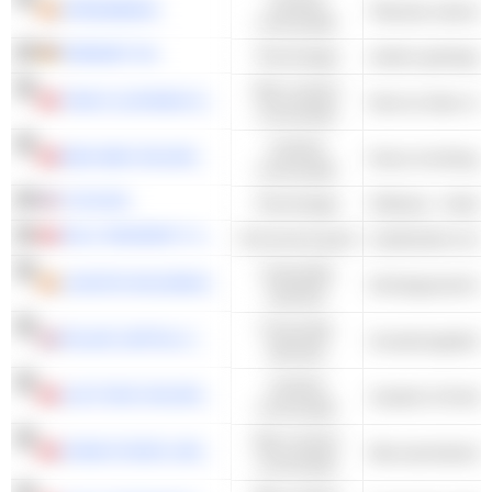
ATRESMEDIA
Televisie-uitzend
consumptie
FREENET AG
Technologie
Niet-cyclisch
TINGYI (CAYMAN ISLANDS) HOLDING CORP.
Kant-en-klare maa
consumptie
Cyclisch
MAN WAH HOLDINGS LIMITED
Home Inrichting -
consumptie
TUYA INC.
Technologie
Software - Ander
POLY PROPERTY SERVICES CO., LTD.
Onroerend goed
Industriële
LOGISTA HOLDINGS
waarden
Financiële
POLAR CAPITAL HOLDINGS PLC
diensten
Cyclisch
LUK FOOK HOLDINGS (INTERNATIONAL) LIMITED
Juwelen & Horlog
consumptie
Niet-cyclisch
CHINA FOODS LIMITED
Niet-alcoholische
consumptie