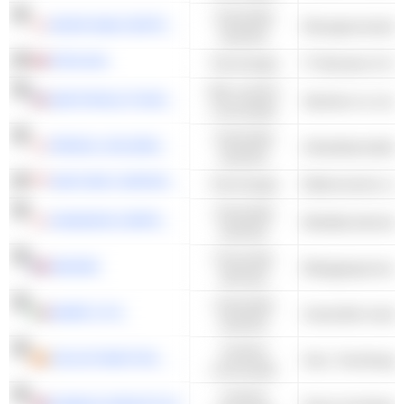
Industriële
NIHON M&A CENTER HOLDINGS INC.
Managementadvie
waarden
ATEA ASA
Technologie
IT Diensten & Con
Niet-cyclisch
SMITHFIELD FOODS, INC.
Slachten en verw
consumptie
Industriële
PERSOL HOLDINGS CO.,LTD.
waarden
VENTURE CORPORATION LIMITED
Technologie
Elektronische rep
Industriële
OKAMURA CORPORATION
waarden
Financiële
AMUNDI
Beleggingsmana
diensten
Industriële
MAIRE S.P.A.
Industriële install
waarden
Cyclisch
CIE AUTOMOTIVE, S.A.
consumptie
Cyclisch