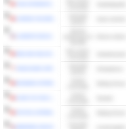
Niet-cyclisch
YIHAI INTERNATIONAL HOLDING LTD.
Voedselingrediën
consumptie
Industriële
LONKING HOLDINGS LIMITED
waarden
Services
LAUREATE EDUCATION, INC.
académiques et
Diverse onderwijs
éducatifs
Niet-cyclisch
WEILONG DELICIOUS GLOBAL HOLDINGS LTD
Voedselverwerkin
consumptie
Industriële
YANGZIJIANG SHIPBUILDING (HOLDINGS) LTD.
Scheepsbouw - A
waarden
Cyclisch
BOSIDENG INTERNATIONAL HOLDINGS LIMITED
Kleding & Accesso
consumptie
Cyclisch
CHOW TAI FOOK JEWELLERY GROUP LIMITED
Sieraden
consumptie
Cyclisch
CRYSTAL INTERNATIONAL GROUP LIMITED
Kleding & Accesso
consumptie
Financiële
ABERDEEN GROUP PLC