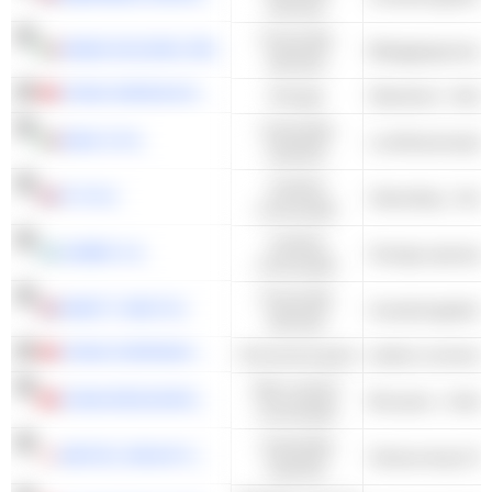
diensten
Financiële
ANIMA HOLDING SPA
Beleggingsmana
diensten
CHINA SHENHUA ENERGY COMPANY LIMITED
Energie
Steenkool - Ande
Industriële
ENAV S.P.A.
Luchthavenexploi
waarden
Cyclisch
ITV PLC
Uitzending - Ande
consumptie
Cyclisch
JUMBO S.A.
Overige speciaalz
consumptie
Financiële
NINETY ONE PLC
diensten
CHINA OVERSEAS PROPERTY HOLDINGS LIMITED
Onroerend goed
andere onroerend
Niet-cyclisch
CHINA RESOURCES BEER (HOLDINGS) COMPANY LIMITED
Brouwers - Ander
consumptie
Industriële
MEITEC GROUP HOLDINGS INC.
Outsourcing & Sta
waarden