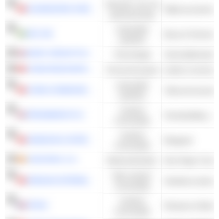
Diensten voor de
GUANGDONG INVESTMENT LIMITED
gemeenschap
Industriële
NCC AB
Bouw & Techniek 
waarden
MONY GROUP PLC
Technologie
Internetdiensten 
CHINA RESOURCES MIXC LIFESTYLE SERVICES LIMITED
Onroerend goed
andere onroerend
Industriële
CHINA COMMUNICATIONS SERVICES CORPORATION LIMITED
Telecommunicati
waarden
Cyclisch
PERSIMMON PLC
Homebuilding - A
consumptie
Cyclisch
SHENZHOU INTERNATIONAL GROUP HOLDINGS LIMITED
Breigoed
consumptie
VISCOFAN, S.A.
Basismaterialen
Niet-cyclisch
HENGAN INTERNATIONAL GROUP COMPANY LIMITED
Sanitaire product
consumptie
Cyclisch
IPSOS
Reclame & Marke
consumptie