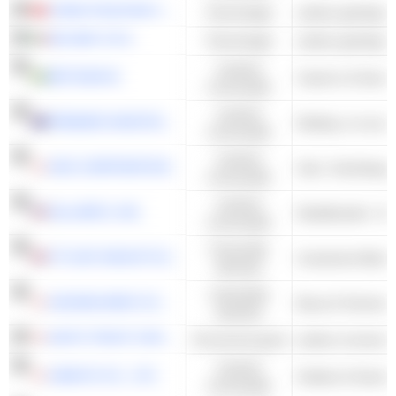
CHINA TELECOM CORPORATION LIMITED
Technologie
RAI WAY S.P.A.
Technologie
Cyclisch
BETSSON B
Casino's & Gami
consumptie
Cyclisch
PREMIER INVESTMENTS LIMITED
consumptie
Cyclisch
NOK CORPORATION
consumptie
Cyclisch
DILLARD'S, INC.
Detailhandel - Afd
consumptie
Financiële
TP ICAP GROUP PLC
diensten
Industriële
HAZAMA ANDO CORPORATION
Bouw & Techniek 
waarden
DAITO TRUST CONSTRUCTION CO.,LTD.
Onroerend goed
Cyclisch
SANKYO CO., LTD.
consumptie