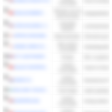
DUNELM GROUP PLC
Home Inrichtings
consumptie
Diensten voor de
KUNLUN ENERGY COMPANY LIMITED
Aardgasdistributi
gemeenschap
Industriële
COPA HOLDINGS, S.A.
Luchtvaartmaatsc
waarden
NIPPON SHOKUBAI CO., LTD.
Basismaterialen
Chemische gronds
Niet-cyclisch
ARIAKE JAPAN CO., LTD.
Voedselingrediën
consumptie
GTT (GAZTRANSPORT
Energie
Cyclisch
GALAXY ENTERTAINMENT GROUP LIMITED
Casino's & Gami
consumptie
Cyclisch
HAVAS N.V.
Entertainment Pr
consumptie
HELLENIC TELECOMMUNICATIONS ORGANIZATION S.A.
Technologie
Cyclisch
EUROPRIS ASA
consumptie
Cyclisch