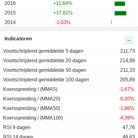
2016
+11,64%
2015
+17,82%
2014
-1,03%
2013
+29,24%
Indicatoren
2012
+8,15%
Voortschrijdend gemiddelde 5 dagen
2011
-1,81%
211,73
Voortschrijdend gemiddelde 20 dagen
2010
+10,45%
214,89
Voortschrijdend gemiddelde 50 dagen
2009
+21,47%
211,33
Voortschrijdend gemiddelde 100 dagen
2008
-22,70%
205,89
Koersspreiding / (MMA5)
2007
-20,89%
-1,67%
Koersspreiding / (MMA20)
2006
-17,04%
-0,20%
Koersspreiding / (MMA50)
2005
+37,65%
-1,86%
Koersspreiding / (MMA100)
2004
+1,50%
-4,39%
RSI 9 dagen
2003
+68,43%
47,76
RSI 14 dagen
2002
-0,27%
48,63