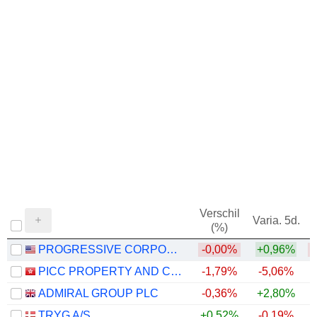
Verschil
Varia. 5d.
V
(%)
PROGRESSIVE CORPORATION
-0,00%
+0,96%
PICC PROPERTY AND CASUALTY COMPANY LIMITED
-1,79%
-5,06%
ADMIRAL GROUP PLC
-0,36%
+2,80%
+
TRYG A/S
+0,52%
-0,19%