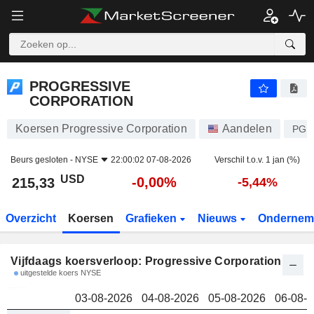
PROGRESSIVE CORPORATION
215,33
$
PROGRESSIVE
CORPORATION
Koersen Progressive Corporation
Aandelen
PGR
Beurs gesloten -
NYSE
22:00:02 07-08-2026
Verschil t.o.v. 1 jan (%)
USD
-0,00%
215,33
-5,44%
Overzicht
Koersen
Grafieken
Nieuws
Ondernem
Vijfdaags koersverloop: Progressive Corporation
uitgestelde koers NYSE
03-08-2026
04-08-2026
05-08-2026
06-08-