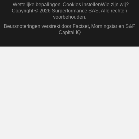
Wettelijke bepalingen
Cookies instellen
Wie zijn wij?
Copyright © 2026 Surperformance SAS. Alle rechten
voorbehouden.
Beursnoteringen verstrekt door Factset, Morningstar en S&P
Capital IQ