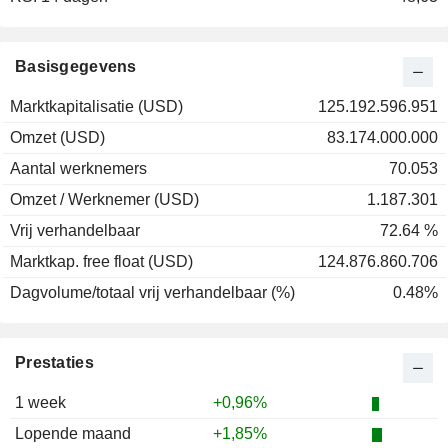
2001
+44,08%
2000
+41,71%
Basisgegevens
1999
-56,83%
Marktkapitalisatie (USD)
125.192.596.951
1998
+41,29%
Omzet (USD)
83.174.000.000
1997
+77,92%
Aantal werknemers
70.053
1996
+37,85%
Omzet / Werknemer (USD)
1.187.301
1995
+39,64%
Vrij verhandelbaar
72.64 %
1994
-13,58%
Marktkap. free float (USD)
124.876.860.706
1993
+39,06%
Dagvolume/totaal vrij verhandelbaar (%)
0.48%
1992
+61,81%
1991
+5,37%
Prestaties
1990
+33,12%
1989
+67,39%
1 week
+0,96%
1988
-24,59%
Lopende maand
+1,85%