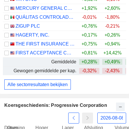
MERCURY GENERAL CORPORATION
+1,92%
+2,60%
+
QUÁLITAS CONTROLADORA, S.A.B. DE C.V.
-0,01%
-1,80%
ZIGUP PLC
+0,76%
-0,21%
+
HAGERTY, INC.
+0,17%
+0,26%
THE FIRST INSURANCE CO., LTD.
+0,75%
+0,94%
FIRST ACCEPTANCE CORPORATION
+0,81%
+14,42%
+
Gemiddelde
+0,28%
+0,49%
+
Gewogen gemiddelde per kap.
-0,32%
-2,43%
Alle sectorresultaten bekijken
Koersgeschiedenis: Progressive Corporation
Datum
Opening
Hoger
Lager
Afsluiting
Volum