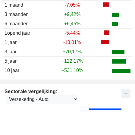
1987
-1,61%
1 maand
-7,05%
1986
+50,81%
3 maanden
+9,42%
1985
+101,09%
6 maanden
+6,45%
1984
-6,12%
Lopend jaar
-5,44%
1983
-8,70%
1 jaar
-13,01%
3 jaar
+70,17%
5 jaar
+122,17%
10 jaar
+531,10%
Sectorale vergelijking: