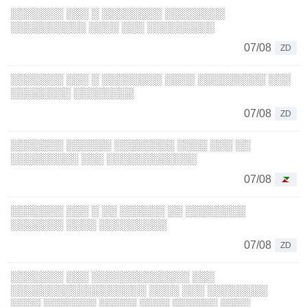
░░░░░░░ ░░░ ░ ░░░░░░░░ ░░░░░░░░
░░░░░░░░░░ ░░░░ ░░░ ░░░░░░░░░
07/08
ZD
░░░░░░░ ░░░ ░ ░░░░░░░░ ░░░░ ░░░░░░░░░ ░░░
░░░░░░░░ ░░░░░░░░
07/08
ZD
░░░░░░░ ░░░░░░ ░░░░░░░░ ░░░░ ░░░ ░░
░░░░░░░░░ ░░░ ░░░░░░░░░░░░
07/08
░░░░░░░ ░░░ ░ ░░ ░░░░░░ ░░ ░░░░░░░░
░░░░░░░ ░░░░ ░░░░░░░░░
07/08
ZD
░░░░░░░ ░░░ ░░░░░░░░░░░░░ ░░░
░░░░░░░░░░░░░░░░░░ ░░░░ ░░░ ░░░░░░░░
░░░░ ░░░░░░░ ░░░░░ ░░░░ ░░░░░░ ░░░░