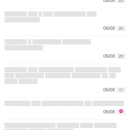
06/08
ZD
░░░░░░░ ░░░ ░ ░░░ ░░░░░░░░░░ ░░░
░░░░░░░░░░░
06/08
ZD
░░░░░░░ ░ ░░░░░░░░░ ░░░░░░░░░
░░░░░░░░░░░░
06/08
ZD
░░░░░░░ ░░░ ░░░░░░░░░░░ ░░░░░░░░░░ ░░░░
░░░ ░░░░░░░░░ ░░░░░░░░ ░░░░░░░░░ ░░ ░░
░░░░ ░░░░░░
06/08
CI
░░░░░░░░ ░░░ ░░░░░░░░░░░░░ ░░ ░░░░░░░░░░
06/08
░░░░░░░░░░░░░░░░ ░░░░░░░ ░░░░ ░░░░░░░