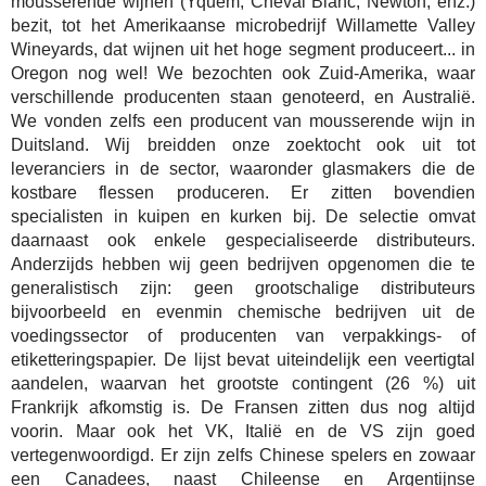
mousserende wijnen (Yquem, Cheval Blanc, Newton, enz.)
bezit, tot het Amerikaanse microbedrijf Willamette Valley
Wineyards, dat wijnen uit het hoge segment produceert... in
Oregon nog wel! We bezochten ook Zuid-Amerika, waar
verschillende producenten staan genoteerd, en Australië.
We vonden zelfs een producent van mousserende wijn in
Duitsland. Wij breidden onze zoektocht ook uit tot
leveranciers in de sector, waaronder glasmakers die de
kostbare flessen produceren. Er zitten bovendien
specialisten in kuipen en kurken bij. De selectie omvat
daarnaast ook enkele gespecialiseerde distributeurs.
Anderzijds hebben wij geen bedrijven opgenomen die te
generalistisch zijn: geen grootschalige distributeurs
bijvoorbeeld en evenmin chemische bedrijven uit de
voedingssector of producenten van verpakkings- of
etiketteringspapier. De lijst bevat uiteindelijk een veertigtal
aandelen, waarvan het grootste contingent (26 %) uit
Frankrijk afkomstig is. De Fransen zitten dus nog altijd
voorin. Maar ook het VK, Italië en de VS zijn goed
vertegenwoordigd. Er zijn zelfs Chinese spelers en zowaar
een Canadees, naast Chileense en Argentijnse