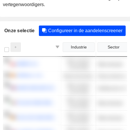
vertegenwoordigers.
Onze selectie
Configureer in de aandelenscreener
Industrie
Sector
Niet-cyclisch
AMBRA S.A.
Wijnmakerijen
consumptie
VIDRALA, S.A.
Basismaterialen
Glascontainers &
Niet-cyclisch
MARIE BRIZARD WINE & SPIRITS
consumptie
Niet-cyclisch
ITALIAN WINE BRANDS S.P.A.
Wijnmakerijen
consumptie
Niet-cyclisch
SCHLOSS WACHENHEIM AG
Wijnmakerijen
consumptie
Niet-cyclisch