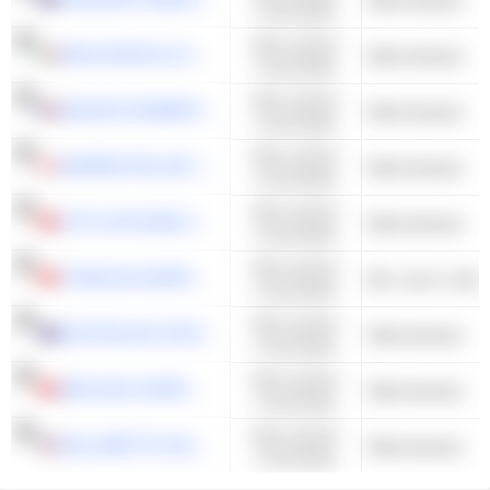
consumptie
Niet-cyclisch
MASI AGRICOLA S.P.A.
Wijnmakerijen
consumptie
Niet-cyclisch
MAISON POMMERY & ASSOCIÉS
Wijnmakerijen
consumptie
Niet-cyclisch
ANDREW PELLER LIMITED
Wijnmakerijen
consumptie
Niet-cyclisch
CITIC NIYA WINE CO., LTD.
Wijnmakerijen
consumptie
Niet-cyclisch
TONGHUA GRAPE WINE CO.,LTD
Bier, wijn en slijte
consumptie
Niet-cyclisch
AUSTRALIAN VINTAGE LTD
Wijnmakerijen
consumptie
Niet-cyclisch
WEILONG GRAPE WINE CO., LTD
Wijnmakerijen
consumptie
Niet-cyclisch
WILLAMETTE VALLEY VINEYARDS, INC.
Wijnmakerijen
consumptie