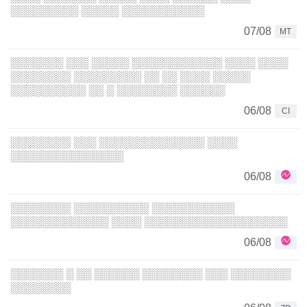
░░░░░░░░░ ░░░░░ ░░░░░░░░░░░
07/08
MT
░░░░░░░ ░░░ ░░░░░ ░░░░░░░░░░░░ ░░░░ ░░░░
░░░░░░░░ ░░░░░░░░░ ░░ ░░ ░░░░ ░░░░░
░░░░░░░░░░ ░░ ░ ░░░░░░░░ ░░░░░░
06/08
CI
░░░░░░░░ ░░░ ░░░░░░░░░░░░░░ ░░░░
░░░░░░░░░░░░░░░
06/08
░░░░░░░░ ░░░░░░░░░░ ░░░░░░░░░░░
░░░░░░░░░░░░░ ░░░░ ░░░░░░░░░░░░░░░░░░░
06/08
░░░░░░░ ░ ░░ ░░░░░░ ░░░░░░░░ ░░░ ░░░░░░░░
░░░░░░░░