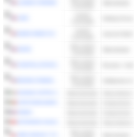
LAURENT-PERRIER
Wijnmakerijen
consumptie
Cyclisch
LVMH
Kleding & Accesso
consumptie
Cyclisch
NAKED WINES PLC
consumptie
Niet-cyclisch
ADVINI
Wijnmakerijen
consumptie
Niet-cyclisch
CONSTELLATION BRANDS, INC.
Brouwers - Ander
consumptie
Niet-cyclisch
BROWN-FORMAN CORPORATION
consumptie
ZIGNAGO VETRO S.P.A.
Basismaterialen
Glascontainers &
CORTICEIRA AMORIM, SGPS, S.A.
Basismaterialen
Houtproducten
OENEO
Basismaterialen
Houtproducten
VETROPACK HOLDING AG
Basismaterialen
Glascontainers &
Niet-cyclisch
VIÑA CONCHA Y TORO S.A.
Wijnmakerijen