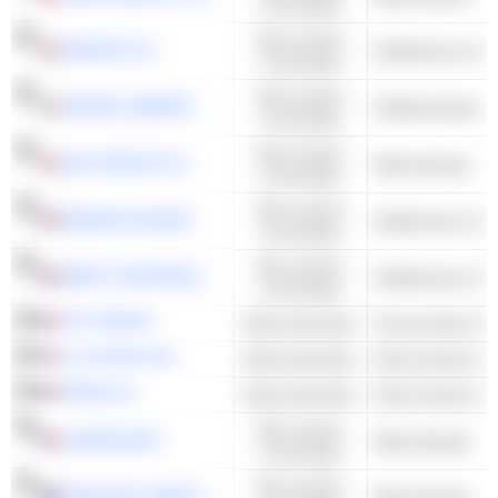
consumptie
Niet-cyclisch
DIAGEO PLC
consumptie
Niet-cyclisch
DAVIDE CAMPARI-MILANO N.V.
Distilleerderijen
consumptie
Niet-cyclisch
C&C GROUP PLC
Wijnmakerijen
consumptie
Niet-cyclisch
PERNOD RICARD
consumptie
Niet-cyclisch
RÉMY COINTREAU
consumptie
TFF GROUP
Basismaterialen
Houtcontainer & 
O-I GLASS, INC.
Basismaterialen
Glascontainers &
VERALLIA
Basismaterialen
Glascontainers &
Niet-cyclisch
LANSON-BCC
Wijnmakerijen
consumptie
Niet-cyclisch
TREASURY WINE ESTATES LIMITED
Wijnmakerijen