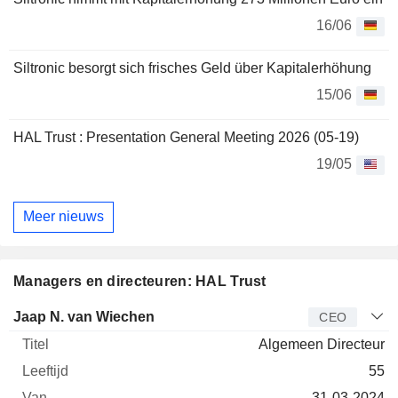
16/06
Siltronic besorgt sich frisches Geld über Kapitalerhöhung
15/06
HAL Trust : Presentation General Meeting 2026 (05-19)
19/05
Meer nieuws
Managers en directeuren: HAL Trust
Bedrijfsleider
Titel
Leeftijd
Van
Jaap N. van Wiechen
CEO
Algemeen Directeur
55
31-03-2024