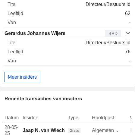
Directeur/Bestuurslid
62
-
Gerardus Johannes Wijers
BRD
Directeur/Bestuurslid
76
-
Meer insiders
Recente transacties van insiders
Datum
Insider
Type
Hoofdpost
V
28-05-
Jaap N. van Wiechen
Algemeen directeur
2
Gratis
25