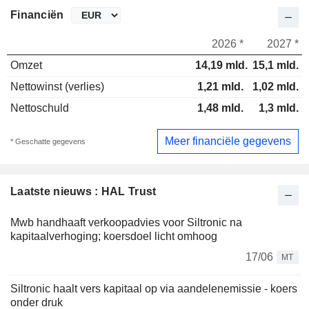
Financiën
2026 *
2027 *
Omzet
14,19 mld.
15,1 mld.
Nettowinst (verlies)
1,21 mld.
1,02 mld.
Nettoschuld
1,48 mld.
1,3 mld.
Meer financiële gegevens
* Geschatte gegevens
Laatste nieuws : HAL Trust
Mwb handhaaft verkoopadvies voor Siltronic na
kapitaalverhoging; koersdoel licht omhoog
17/06
MT
Siltronic haalt vers kapitaal op via aandelenemissie - koers
onder druk