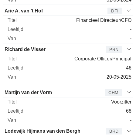
Arie A. van ’t Hof
DFI
Financieel Directeur/CFO
-
-
Richard de Visser
PRN
Corporate Officer/Principal
46
20-05-2025
Bestuurder
Titel
Leeftijd
Van
Martijn van der Vorm
CHM
Voorzitter
68
-
Lodewijk Hijmans van den Bergh
BRD