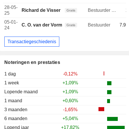
28-05-
Richard de Visser
Bestuurder / senior manager
1
Gratis
25
05-01-
C. O. van der Vorm
Bestuurder
7.99
Gratis
24
Transactiegeschiedenis
Noteringen en prestaties
1 dag
-0,12%
1 week
+1,09%
Lopende maand
+1,09%
1 maand
+0,60%
3 maanden
-1,65%
6 maanden
+5,04%
Lopend jaar
+17,82%