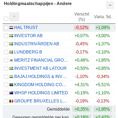
Holdingmaatschappijen - Andere
Verschil
Varia. 5d.
V
(%)
HAL TRUST
-0,12%
+1,09%
+
INVESTOR AB
+0,07%
+3,00%
+
INDUSTRIVÄRDEN AB
-0,45%
+1,37%
+
LUNDBERG B
-0,17%
+2,10%
+
MERITZ FINANCIAL GROUP INC.
+0,48%
+1,85%
+
INVESTMENT AB LATOUR
+0,50%
+0,85%
BAJAJ HOLDINGS & INVESTMENT LIMITED
-1,10%
-0,34%
KINGDOM HOLDING COMPANY
+4,31%
+5,51%
+
WHSP HOLDINGS LIMITED
+0,19%
+1,10%
+
GROUPE BRUXELLES LAMBERT SA
-0,19%
-0,13%
Gemiddelde
+0,35%
+1,95%
+
Gewogen gemiddelde per kap.
+0,18%
+2,42%
+