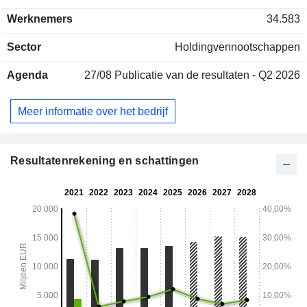
zones omvat, waarbij de nadruk op de creatie van duurzame
Werknemers
34.583
waarde ligt.
Sector
Holdingvennootschappen
Agenda
27/08
Publicatie van de resultaten - Q2 2026
Meer informatie over het bedrijf
Resultatenrekening en schattingen