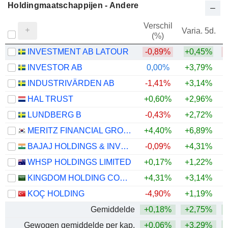
Holdingmaatschappijen - Andere
Verschil
Varia. 5d.
V
(%)
INVESTMENT AB LATOUR
-0,89%
+0,45%
INVESTOR AB
0,00%
+3,79%
+
INDUSTRIVÄRDEN AB
-1,41%
+3,14%
+
HAL TRUST
+0,60%
+2,96%
+
LUNDBERG B
-0,43%
+2,72%
+
MERITZ FINANCIAL GROUP INC.
+4,40%
+6,89%
+
BAJAJ HOLDINGS & INVESTMENT LIMITED
-0,09%
+4,31%
WHSP HOLDINGS LIMITED
+0,17%
+1,22%
+
KINGDOM HOLDING COMPANY
+4,31%
+3,14%
+
KOÇ HOLDING
-4,90%
+1,19%
Gemiddelde
+0,18%
+2,75%
+
Gewogen gemiddelde per kap.
+0,06%
+3,29%
+