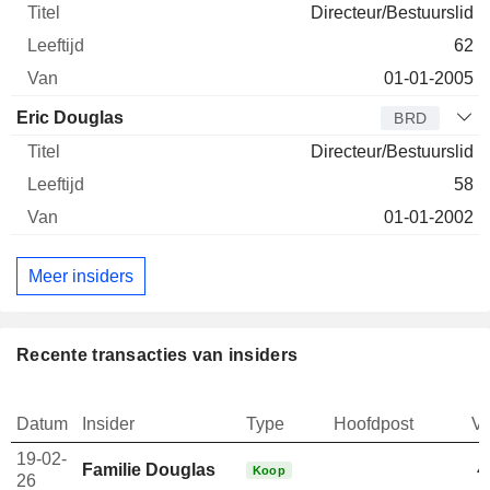
Directeur/Bestuurslid
62
01-01-2005
Eric Douglas
BRD
Directeur/Bestuurslid
58
01-01-2002
Meer insiders
Recente transacties van insiders
Datum
Insider
Type
Hoofdpost
V
19-02-
Familie Douglas
4
Koop
26