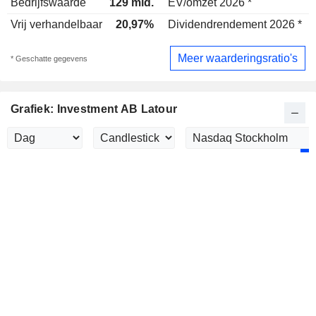
Bedrijfswaarde
129 mld.
EV/omzet 2026 *
Vrij verhandelbaar
20,97%
Dividendrendement 2026 *
2
Meer waarderingsratio's
* Geschatte gegevens
Grafiek: Investment AB Latour