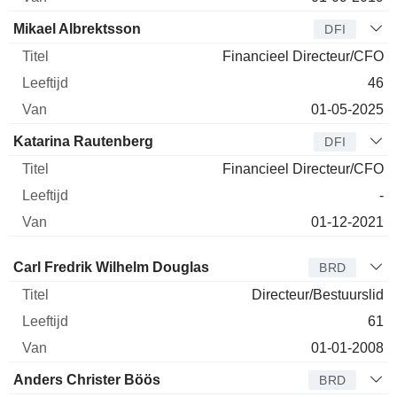
Mikael Albrektsson
DFI
Financieel Directeur/CFO
46
01-05-2025
Katarina Rautenberg
DFI
Financieel Directeur/CFO
-
01-12-2021
Bestuurder
Titel
Leeftijd
Van
Carl Fredrik Wilhelm Douglas
BRD
Directeur/Bestuurslid
61
01-01-2008
Anders Christer Böös
BRD