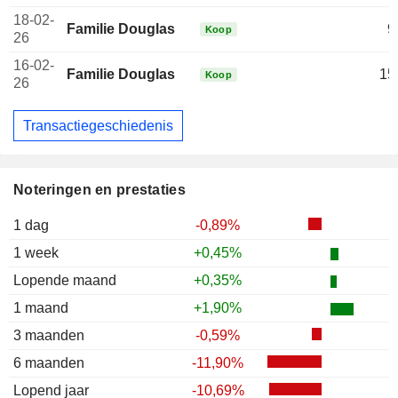
18-02-
Familie Douglas
9
Koop
26
16-02-
Familie Douglas
15
Koop
26
Transactiegeschiedenis
Noteringen en prestaties
1 dag
-0,89%
1 week
+0,45%
Lopende maand
+0,35%
1 maand
+1,90%
3 maanden
-0,59%
6 maanden
-11,90%
Lopend jaar
-10,69%