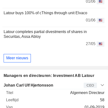
01/06
Latour buys 100% of cThings through unit Elvaco
01/06
Latour completes partial divestments of shares in
Securitas, Assa Abloy
27/05
Meer nieuws
Managers en directeuren: Investment AB Latour
Bedrijfsleider
Titel
Leeftijd
Van
Johan Carl Ulf Hjertonsson
CEO
Algemeen Directeur
58
01-09-2019