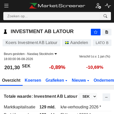
INVESTMENT AB LATOUR
201,30
kr
-0,89%
INVESTMENT AB LATOUR
Koers Investment AB Latour
Aandelen
LATO B
Beurs gesloten -
Nasdaq Stockholm
Verschil t.o.v. 1 jan (%)
18:00:00 06-08-2026
SEK
-0,89%
201,30
-10,69%
Overzicht
Koersen
Grafieken
Nieuws
Ondernem
Totale waarde: Investment AB Latour
Marktkapitalisatie
129 mld.
k/w-verhouding 2026 *