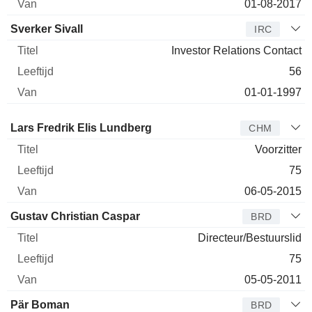
01-08-2017
Sverker Sivall
IRC
Investor Relations Contact
56
01-01-1997
Bestuurder
Titel
Leeftijd
Van
Lars Fredrik Elis Lundberg
CHM
Voorzitter
75
06-05-2015
Gustav Christian Caspar
BRD
Directeur/Bestuurslid
75
05-05-2011
Pär Boman
BRD