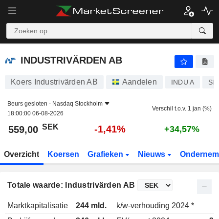
INDUSTRIVÄRDEN AB
559,00
kr
-1,41%
INDUSTRIVÄRDEN AB
Koers Industrivärden AB
Aandelen
INDU A
SE
Beurs gesloten -
Nasdaq Stockholm
Verschil t.o.v. 1 jan (%)
18:00:00 06-08-2026
SEK
-1,41%
559,00
+34,57%
Overzicht
Koersen
Grafieken
Nieuws
Ondernem
Totale waarde: Industrivärden AB
Marktkapitalisatie
244 mld.
k/w-verhouding 2024 *