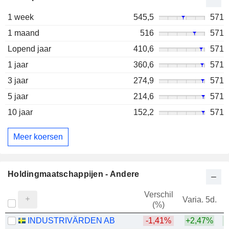
1 week
545,5
571
1 maand
516
571
Lopend jaar
410,6
571
1 jaar
360,6
571
3 jaar
274,9
571
5 jaar
214,6
571
10 jaar
152,2
571
Meer koersen
Holdingmaatschappijen - Andere
Verschil
Varia. 5d.
V
(%)
INDUSTRIVÄRDEN AB
-1,41%
+2,47%
+