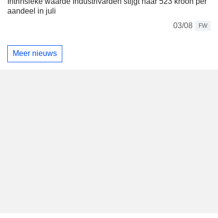
Intrinsieke waarde Industrivärden stijgt naar 523 kroon per
aandeel in juli
03/08
FW
Meer nieuws