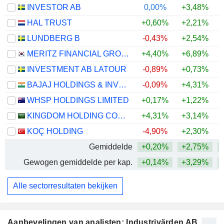
INVESTOR AB
0,00%
+3,48%
+
HAL TRUST
+0,60%
+2,21%
+
LUNDBERG B
-0,43%
+2,54%
+
MERITZ FINANCIAL GROUP INC.
+4,40%
+6,89%
+
INVESTMENT AB LATOUR
-0,89%
+0,73%
BAJAJ HOLDINGS & INVESTMENT LIMITED
-0,09%
+4,31%
WHSP HOLDINGS LIMITED
+0,17%
+1,22%
+
KINGDOM HOLDING COMPANY
+4,31%
+3,14%
+
KOÇ HOLDING
-4,90%
+2,30%
Gemiddelde
+0,20%
+2,75%
+
Gewogen gemiddelde per kap.
+0,14%
+3,29%
+
Alle sectorresultaten bekijken
Aanbevelingen van analisten: Industrivärden AB