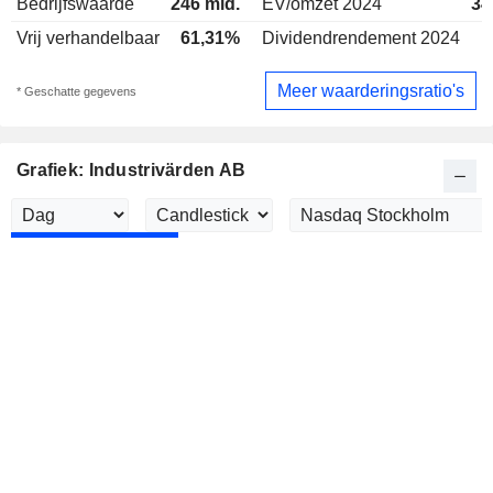
Bedrijfswaarde
246 mld.
EV/omzet 2024
34
Vrij verhandelbaar
61,31%
Dividendrendement 2024
Meer waarderingsratio's
* Geschatte gegevens
Grafiek: Industrivärden AB