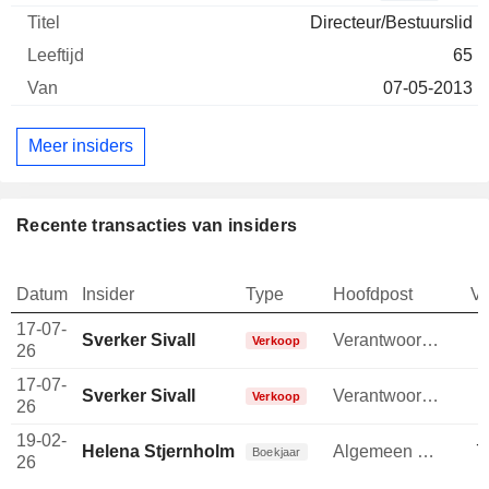
Directeur/Bestuurslid
65
07-05-2013
Meer insiders
Recente transacties van insiders
Datum
Insider
Type
Hoofdpost
V
17-07-
Sverker Sivall
Verantwoordelijke voor beleggersrelaties
-
Verkoop
26
17-07-
Sverker Sivall
Verantwoordelijke voor beleggersrelaties
-
Verkoop
26
19-02-
Helena Stjernholm
Algemeen directeur
7
Boekjaar
26