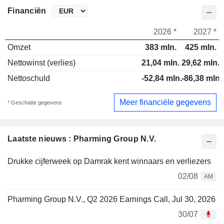
Financiën
2026 *
2027 *
Omzet
383 mln.
425 mln.
Nettowinst (verlies)
21,04 mln.
29,62 mln.
Nettoschuld
-52,84 mln.
-86,38 mln.
Meer financiële gegevens
* Geschatte gegevens
Laatste nieuws : Pharming Group N.V.
Drukke cijferweek op Damrak kent winnaars en verliezers
02/08
AM
Pharming Group N.V., Q2 2026 Earnings Call, Jul 30, 2026
30/07