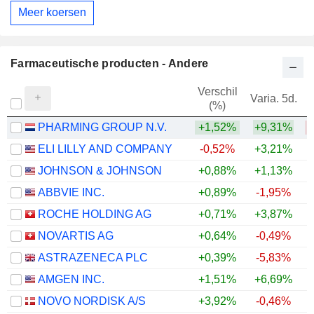
Meer koersen
Farmaceutische producten - Andere
Verschil
Varia. 5d.
V
(%)
PHARMING GROUP N.V.
+1,52%
+9,31%
ELI LILLY AND COMPANY
-0,52%
+3,21%
+
JOHNSON & JOHNSON
+0,88%
+1,13%
+
ABBVIE INC.
+0,89%
-1,95%
+
ROCHE HOLDING AG
+0,71%
+3,87%
+
NOVARTIS AG
+0,64%
-0,49%
+
ASTRAZENECA PLC
+0,39%
-5,83%
AMGEN INC.
+1,51%
+6,69%
+
NOVO NORDISK A/S
+3,92%
-0,46%