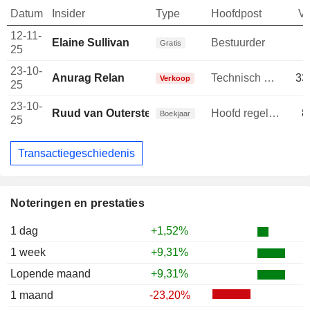
Datum
Insider
Type
Hoofdpost
V
12-11-
Elaine Sullivan
Bestuurder
Gratis
25
23-10-
Anurag Relan
Technisch directeur
33
Verkoop
25
23-10-
Ruud van Outersterp
Hoofd regelnaleving
8
Boekjaar
25
Transactiegeschiedenis
Noteringen en prestaties
1 dag
+1,52%
1 week
+9,31%
Lopende maand
+9,31%
1 maand
-23,20%