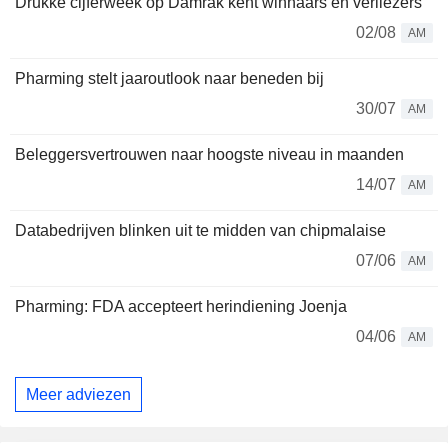
Drukke cijferweek op Damrak kent winnaars en verliezers
02/08
AM
Pharming stelt jaaroutlook naar beneden bij
30/07
AM
Beleggersvertrouwen naar hoogste niveau in maanden
14/07
AM
Databedrijven blinken uit te midden van chipmalaise
07/06
AM
Pharming: FDA accepteert herindiening Joenja
04/06
AM
Meer adviezen