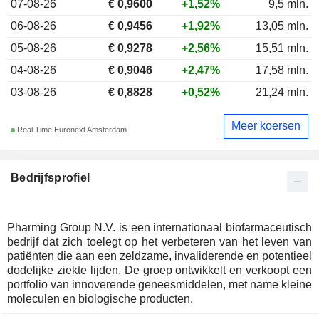
07-08-26
€ 0,9600
+1,52%
9,5 mln.
06-08-26
€ 0,9456
+1,92%
13,05 mln.
05-08-26
€ 0,9278
+2,56%
15,51 mln.
04-08-26
€ 0,9046
+2,47%
17,58 mln.
03-08-26
€ 0,8828
+0,52%
21,24 mln.
Meer koersen
Real Time Euronext Amsterdam
Bedrijfsprofiel
Pharming Group N.V. is een internationaal biofarmaceutisch
bedrijf dat zich toelegt op het verbeteren van het leven van
patiënten die aan een zeldzame, invaliderende en potentieel
dodelijke ziekte lijden. De groep ontwikkelt en verkoopt een
portfolio van innoverende geneesmiddelen, met name kleine
moleculen en biologische producten.