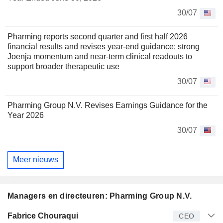
30/07
Pharming reports second quarter and first half 2026
financial results and revises year-end guidance; strong
Joenja momentum and near-term clinical readouts to
support broader therapeutic use
30/07
Pharming Group N.V. Revises Earnings Guidance for the
Year 2026
30/07
Meer nieuws
Managers en directeuren: Pharming Group N.V.
Bedrijfsleider
Titel
Leeftijd
Van
Fabrice Chouraqui
CEO