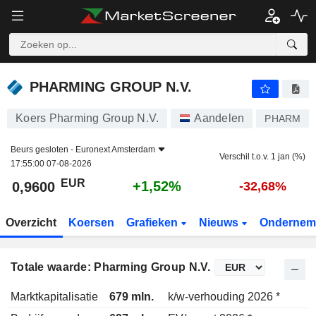
PHARMING GROUP N.V.
0,9600
€
+1,52%
PHARMING GROUP N.V.
Koers Pharming Group N.V.
Aandelen
PHARM
Beurs gesloten -
Euronext Amsterdam
Verschil t.o.v. 1 jan (%)
17:55:00 07-08-2026
EUR
+1,52%
0,9600
-32,68%
Overzicht
Koersen
Grafieken
Nieuws
Ondernem
Totale waarde: Pharming Group N.V.
Marktkapitalisatie
679 mln.
k/w-verhouding 2026 *
2