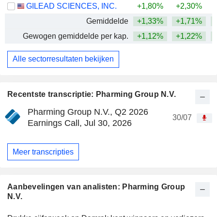
GILEAD SCIENCES, INC.
+1,80%
+2,30%
+
Gemiddelde
+1,33%
+1,71%
+
Gewogen gemiddelde per kap.
+1,12%
+1,22%
+
Alle sectorresultaten bekijken
Recentste transcriptie: Pharming Group N.V.
Pharming Group N.V., Q2 2026
30/07
Earnings Call, Jul 30, 2026
Meer transcripties
Aanbevelingen van analisten: Pharming Group
N.V.