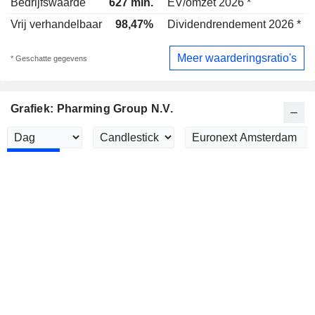
Bedrijfswaarde
627 mln.
EV/omzet 2026 *
1
Vrij verhandelbaar
98,47%
Dividendrendement 2026 *
Meer waarderingsratio's
* Geschatte gegevens
Grafiek: Pharming Group N.V.