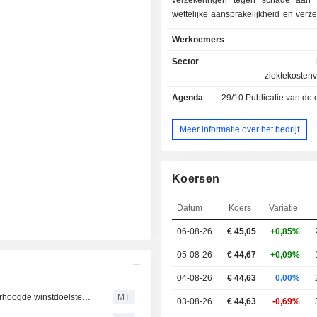
verzekeringen tegen schade aan 
wettelijke aansprakelijkheid en verz
grote risico's. Verder biedt he
Werknemers
hulpverlening diensten (medische hu
aan personen op reis, technische hu
Sector
aan voertuigen, enz.); - levensverzekeringen
ziektekosten
(36,6%): verkoop van produ
Agenda
29/10
Publicatie van de evolutie van de acti
pensioensparen, voorzorg en gezo
particulieren en ondernemingen; - ander
(1,3%): voornamelijk activiteit
Meer informatie over het bedrijf
bankwezen in Frankrijk, België en Dui
Koersen
Datum
Koers
Variatie
06-08-26
€
45,05
+0,85%
05-08-26
€ 44,67
+0,09%
04-08-26
€ 44,63
0,00%
Berenberg verwacht dat nieuw driejarenplan van AXA verhoogde winstdoelstelling zal bevatten
MT
03-08-26
€ 44,63
-0,69%