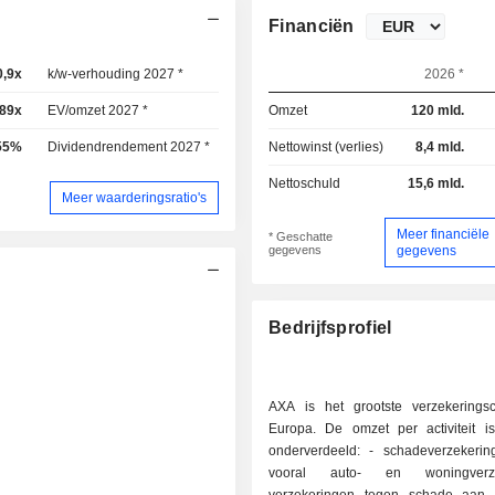
Financiën
0,9x
k/w-verhouding 2027 *
10x
2026 *
,89x
EV/omzet 2027 *
0,84x
Omzet
120 mld.
55%
Dividendrendement 2027 *
5,99%
Nettowinst (verlies)
8,4 mld.
Nettoschuld
15,6 mld.
Meer waarderingsratio's
Meer financiële
* Geschatte
gegevens
gegevens
Bedrijfsprofiel
AXA is het grootste verzekerings
Europa. De omzet per activiteit is
onderverdeeld: - schadeverzekering (62,1%):
vooral auto- en woningverzek