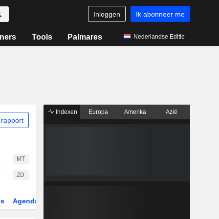
Inloggen
Ik abonneer me
ners
Tools
Palmares
Nederlandse Editie
Indexen
Europa
Amerika
Azië
rapport
MT
ZD
gs
Agenda
Sector
Derivaten
ETF's