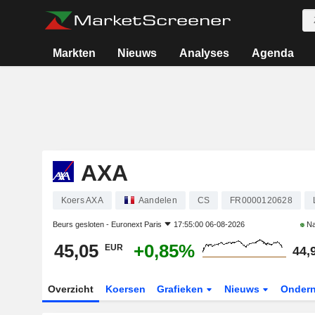
Markten
Nieuws
Analyses
Agenda
AXA
Koers AXA
Aandelen
CS
FR0000120628
Beurs gesloten -
Euronext Paris
17:55:00 06-08-2026
Na
45,05
+0,85%
EUR
44,
Overzicht
Koersen
Grafieken
Nieuws
Onder