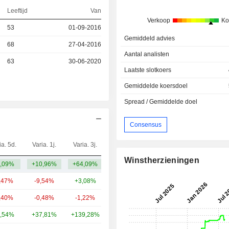
Leeftijd
Van
Verkoop
Ko
53
01-09-2016
Gemiddeld advies
68
27-04-2016
Aantal analisten
63
30-06-2020
Laatste slotkoers
Gemiddelde koersdoel
Spread / Gemiddelde doel
Consensus
ia. 5d.
Varia. 1j.
Varia. 3j.
Kap.($)
Winstherzieningen
,09%
+10,96%
+64,09%
104 mld.
,47%
-9,54%
+3,08%
140 mld.
,40%
-0,48%
-1,22%
102 mld.
,54%
+37,81%
+139,28%
77,09 mld.