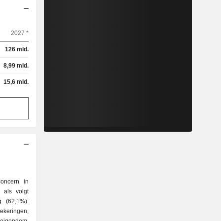
2027 *
126 mld.
8,99 mld.
15,6 mld.
concern in
 als volgt
eringen,