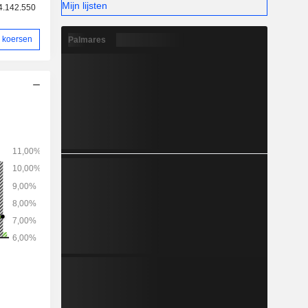
Mijn lijsten
4.142.550
 koersen
Palmares