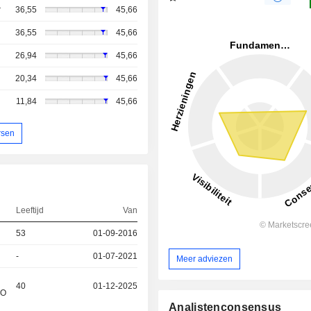
r
36,55
45,66
36,55
45,66
26,94
45,66
20,34
45,66
11,84
45,66
rsen
Leeftijd
Van
53
01-09-2016
-
01-07-2021
Meer adviezen
40
01-12-2025
&O
Analistenconsensus