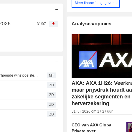
Meer financiële gegevens
 2026
Analyses/opinies
31/07
Berenberg verwacht dat nieuw driejarenplan van AXA verhoogde winstdoelstelling zal bevatten
MT
AXA: AXA 1H26: Veerkra
ZD
maar prijsdruk houdt aa
ZD
zakelijke segmenten en
herverzekering
ZD
31 juli 2026 om 17:27 uur
ZD
CEO van AXA Global
Private over