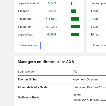
Lopende maand
+0,24%
Lopend jaa
1 maand
+3,07%
1 jaar
3 maanden
+11,81%
3 jaar
6 maanden
+14,17%
5 jaar
Lopend jaar
+9,99%
10 jaar
Meer koersen
Meer koe
Managers en directeuren: AXA
Bedrijfsleider
Titel
Thomas Buberl
Algemeen Directeur
Albam de Mailly Nesle
Financieel Directeur/CFO
Hoofd
Guillaume Borie
Techniek/Wetenschap/O