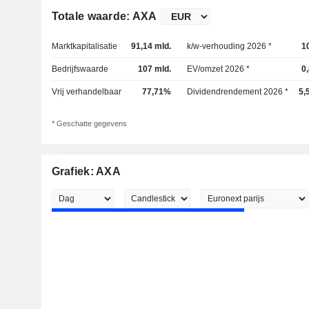
Totale waarde: AXA
Marktkapitalisatie
91,14 mld.
k/w-verhouding 2026 *
1
Bedrijfswaarde
107 mld.
EV/omzet 2026 *
0
Vrij verhandelbaar
77,71%
Dividendrendement 2026 *
5,
* Geschatte gegevens
Grafiek: AXA