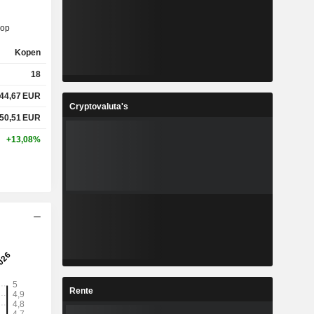
op
Kopen
18
44,67
EUR
Cryptovaluta's
50,51
EUR
+13,08%
Rente