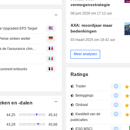
vermogensstrategie
08 juni 2026 om 17:12 uur
AXA: recordjaar maar
de Upgraded EPS Target
bedenkingen
reise sinken weiter
03 maart 2025 om 18:42 uur
Le fléau des feux de forêt en Europe souligne les lacunes de l'assurance climatique
Meer analyses
 Euronext entourés
Ratings
Trader
Beleggings
eken en -dalen
Globaal
Kwaliteit van de
44,25
45,42
publicaties
43,29
45,66
ESG MSCI