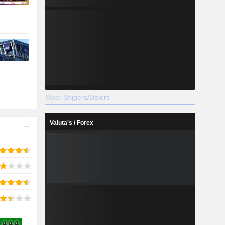
Meer Stijgers/Dalers
Valuta's / Forex
AAA