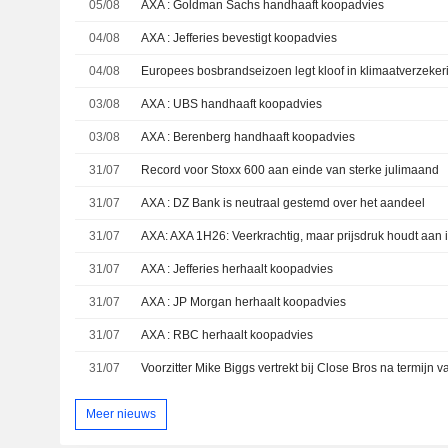
05/08
AXA : Goldman Sachs handhaaft koopadvies
04/08
AXA : Jefferies bevestigt koopadvies
04/08
Europees bosbrandseizoen legt kloof in klimaatverzeker
03/08
AXA : UBS handhaaft koopadvies
03/08
AXA : Berenberg handhaaft koopadvies
31/07
Record voor Stoxx 600 aan einde van sterke julimaand
31/07
AXA : DZ Bank is neutraal gestemd over het aandeel
31/07
31/07
AXA : Jefferies herhaalt koopadvies
31/07
AXA : JP Morgan herhaalt koopadvies
31/07
AXA : RBC herhaalt koopadvies
31/07
Voorzitter Mike Biggs vertrekt bij Close Bros na termijn 
Meer nieuws