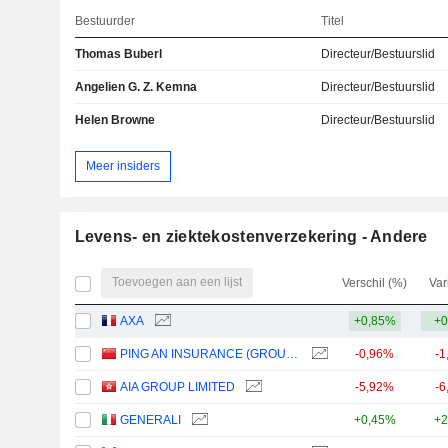
Bestuurder
Titel
Thomas Buberl
Directeur/Bestuurslid
Angelien G. Z. Kemna
Directeur/Bestuurslid
Helen Browne
Directeur/Bestuurslid
Meer insiders
Levens- en ziektekostenverzekering - Andere
Toevoegen aan een lijst
Verschil (%)
Var
AXA
+0,85%
+0
PING AN INSURANCE (GROUP) COMPANY OF CHINA, LTD.
-0,96%
-1
AIA GROUP LIMITED
-5,92%
-6
GENERALI
+0,45%
+2