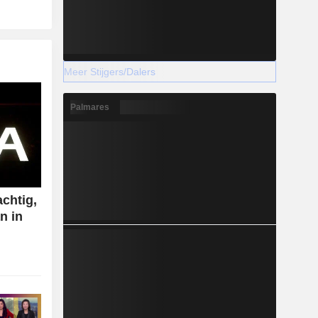
Meer Stijgers/Dalers
Palmares
chtig,
n in