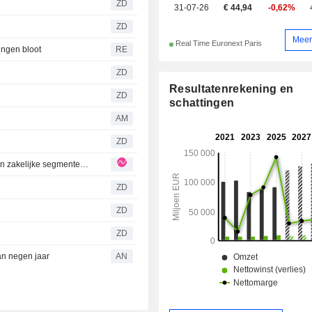
ZD
31-07-26
€ 44,94
-0,62%
ZD
Meer
Real Time Euronext Paris
ingen bloot
RE
ZD
Resultatenrekening en
ZD
schattingen
AM
ZD
AXA: AXA 1H26: Veerkrachtig, maar prijsdruk houdt aan in zakelijke segmenten en herverzekering
ZD
ZD
ZD
van negen jaar
AN