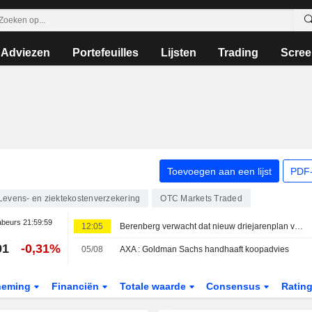
Adviezen
Portefeuilles
Lijsten
Trading
Scree
Toevoegen aan een lijst
PDF-
Levens- en ziektekostenverzekering
OTC Markets Traded
beurs
21:59:59
12:05
Berenberg verwacht dat nieuw driejarenplan van AXA verhoogde winstdoelstelling zal bevatten
91
-0,31%
05/08
AXA : Goldman Sachs handhaaft koopadvies
neming
Financiën
Totale waarde
Consensus
Ratin