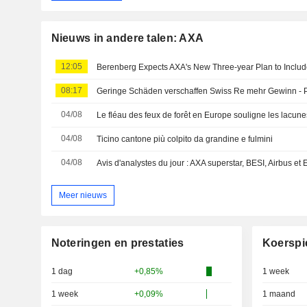
Nieuws in andere talen: AXA
12:05
Berenberg Expects AXA's New Three-year Plan to Inclu
08:17
Geringe Schäden verschaffen Swiss Re mehr Gewinn - P
04/08
04/08
Ticino cantone più colpito da grandine e fulmini
04/08
Avis d'analystes du jour : AXA superstar, BESI, Airbus et
Meer nieuws
Noteringen en prestaties
Koerspi
1 dag
+0,85%
1 week
1 week
+0,09%
1 maand