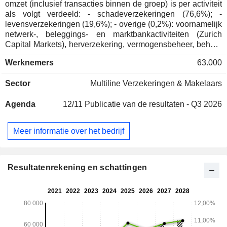
omzet (inclusief transacties binnen de groep) is per activiteit
als volgt verdeeld: - schadeverzekeringen (76,6%); -
levensverzekeringen (19,6%); - overige (0,2%): voornamelijk
netwerk-, beleggings- en marktbankactiviteiten (Zurich
Capital Markets), herverzekering, vermogensbeheer, beheer
van eigen rekeningen, enz. De overige omzet (3,6%) is
Werknemers
63.000
afkomstig van diensten die worden verleend via Farmers
Group (risicobeoordeling, administratieve en
Sector
Multiline Verzekeringen & Makelaars
boekhoudkundige diensten met betrekking tot contracten,
inning van premies, portefeuillebeheer en andere
Agenda
12/11
Publicatie van de resultaten - Q3 2026
administratieve diensten).
Meer informatie over het bedrijf
Resultatenrekening en schattingen