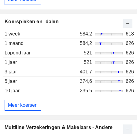
Koerspieken en -dalen
1 week
584,2
618
1 maand
584,2
626
Lopend jaar
521
626
1 jaar
521
626
3 jaar
401,7
626
5 jaar
374,6
626
10 jaar
235,5
626
Meer koersen
Multiline Verzekeringen & Makelaars - Andere