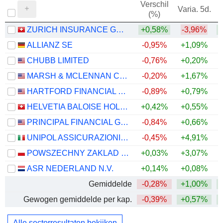
Verschil
Varia. 5d.
V
(%)
ZURICH INSURANCE GROUP LTD
+0,58%
-3,96%
ALLIANZ SE
-0,95%
+1,09%
+
CHUBB LIMITED
-0,76%
+0,20%
+
MARSH & MCLENNAN COMPANIES
-0,20%
+1,67%
HARTFORD FINANCIAL SERVICES GROUP (THE), INC.
-0,89%
+0,79%
+
HELVETIA BALOISE HOLDING AG
+0,42%
+0,55%
PRINCIPAL FINANCIAL GROUP, INC.
-0,84%
+0,66%
+
UNIPOL ASSICURAZIONI S.P.A.
-0,45%
+4,91%
+
POWSZECHNY ZAKLAD UBEZPIECZE? SPÓLKA AKCYJNA
+0,03%
+3,07%
+
ASR NEDERLAND N.V.
+0,14%
+0,08%
+
Gemiddelde
-0,28%
+1,00%
+
Gewogen gemiddelde per kap.
-0,39%
+0,57%
+
Alle sectorresultaten bekijken