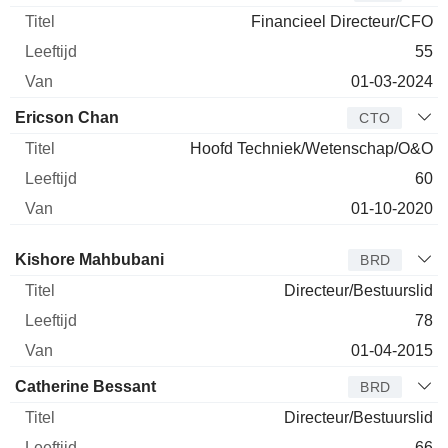
Financieel Directeur/CFO
55
01-03-2024
Ericson Chan
CTO
Hoofd Techniek/Wetenschap/O&O
60
01-10-2020
Bestuurder
Titel
Leeftijd
Van
Kishore Mahbubani
BRD
Directeur/Bestuurslid
78
01-04-2015
Catherine Bessant
BRD
Directeur/Bestuurslid
66