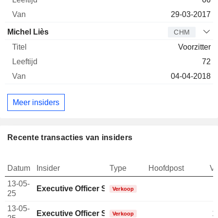
29-03-2017
Michel Liès
CHM
Voorzitter
72
04-04-2018
Meer insiders
Recente transacties van insiders
Datum
Insider
Type
Hoofdpost
V
13-05-
Executive Officer Swiss
Verkoop
25
13-05-
Executive Officer Swiss
1
Verkoop