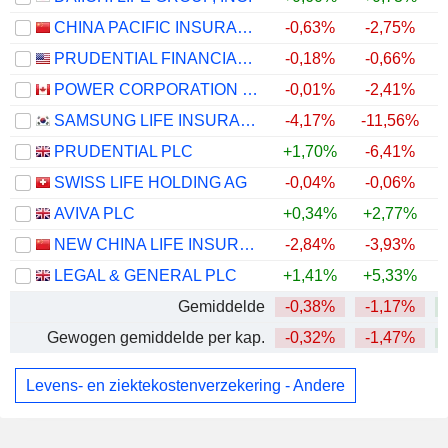
CHINA PACIFIC INSURANCE (GROUP) CO., LTD.
-0,63%
-2,75%
PRUDENTIAL FINANCIAL, INC.
-0,18%
-0,66%
POWER CORPORATION OF CANADA
-0,01%
-2,41%
SAMSUNG LIFE INSURANCE CO., LTD.
-4,17%
-11,56%
PRUDENTIAL PLC
+1,70%
-6,41%
SWISS LIFE HOLDING AG
-0,04%
-0,06%
AVIVA PLC
+0,34%
+2,77%
NEW CHINA LIFE INSURANCE COMPANY LTD.
-2,84%
-3,93%
LEGAL & GENERAL PLC
+1,41%
+5,33%
Gemiddelde
-0,38%
-1,17%
Gewogen gemiddelde per kap.
-0,32%
-1,47%
Levens- en ziektekostenverzekering - Andere