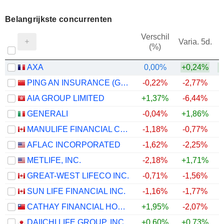
Belangrijkste concurrenten
Verschil
Varia. 5d.
(%)
1
AXA
0,00%
+0,24%
PING AN INSURANCE (GROUP) COMPANY OF CHINA, LTD.
-0,22%
-2,77%
AIA GROUP LIMITED
+1,37%
-6,44%
GENERALI
-0,04%
+1,86%
MANULIFE FINANCIAL CORPORATION
-1,18%
-0,77%
AFLAC INCORPORATED
-1,62%
-2,25%
METLIFE, INC.
-2,18%
+1,71%
GREAT-WEST LIFECO INC.
-0,71%
-1,56%
SUN LIFE FINANCIAL INC.
-1,16%
-1,77%
CATHAY FINANCIAL HOLDING CO., LTD.
+1,95%
-2,07%
DAIICHI LIFE GROUP, INC.
+0,60%
+0,73%