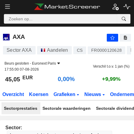
AXA
45,05
€
0,00%
AXA
Sector AXA
Aandelen
L
CS
FR0000120628
Beurs gesloten -
Euronext Paris
Verschil t.o.v. 1 jan (%)
17:55:00 07-08-2026
EUR
0,00%
45,05
+9,99%
Overzicht
Koersen
Grafieken
Nieuws
Ondernem
Sectorprestaties
Sectorale waarderingen
Sectorale dividen
Sector: