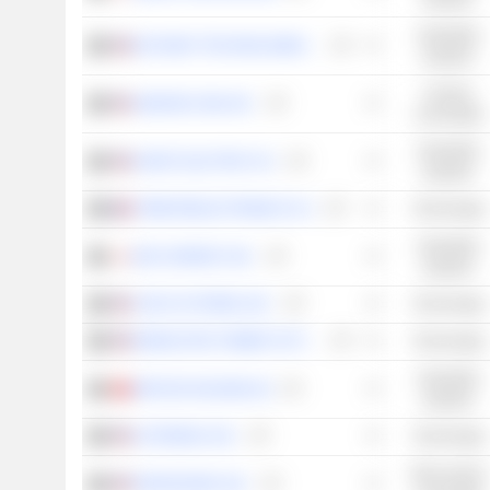
Industriële
KEYSIGHT TECHNOLOGIES, INC.
waarden
Cyclisch
AMAZON.COM, INC.
consumptie
Industriële
NVENT ELECTRIC PLC
waarden
STMICROELECTRONICS N.V.
Technologie
Industriële
BAYCURRENT, INC.
waarden
CISCO SYSTEMS, INC.
Technologie
MONOLITHIC POWER SYSTEMS, INC.
Technologie
Industriële
INFICON HOLDING AG
waarden
AUTODESK, INC.
Technologie
Niet-cyclisch
FRONTDOOR, INC.