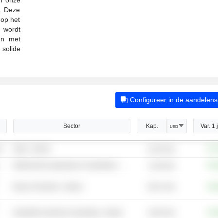
e. Deze
 op het
 wordt
en met
solide
Configureer in de aandelen
Sector
Kap.
Var. 1 
USD
en
Staal - Andere
+67
61,95 mld.
Elektronische apparatuur & onderdelen - Andere
+81
11,66 mld.
60,21 mld.
Bouw & Techniek - Andere
+82
16,84 mld.
Industriële machines & uitrusting - Andere
+54