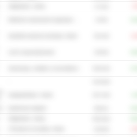
Halfgeleiders - Andere
-1
171 mld.
42 mld.
Elektrische componenten & apparatuur - Andere
+10
28,2 mld.
Industriële machines & uitrusting - Andere
-11
104 mld.
Lucht- en gascompressoren
+26
93,62 mld.
Verwarmings-, ventilatie- en airconditioningsystemen
+27
-
34,19 mld.
de
28,71 mld.
Aardgasbedrijven - Andere
+2
p
ed
hypothecaire vastgoed
+35
856 mln.
Halfgeleiders - Andere
+64
90,33 mld.
IT Diensten & Consulting - Andere
-27
6,28 mld.