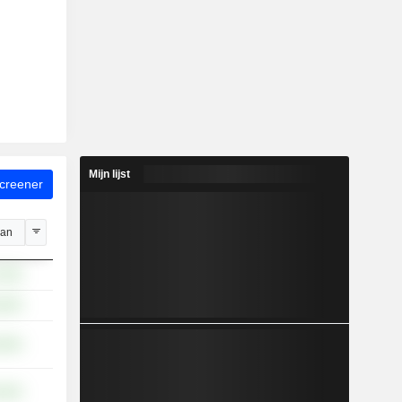
Mijn lijst
screener
jan
,19%
,63%
,46%
,34%