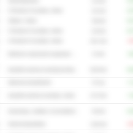
Netwerkapparatuur
+45
3,19 mld.
IT Diensten & Consulting - Andere
+10
2,01 mld.
Software - Andere
+53
3,98 mld.
IT Diensten & Consulting - Andere
+40
5,26 mld.
IT Diensten & Consulting - Andere
-8
39,27 mld.
5,5 mld.
Elektrische componenten & apparatuur - Andere
+9
58,29 mld.
Industriële machines & uitrusting Groothandel
+28
Stationaire brandstofcellen
+1
767 mln.
10,73 mld.
Industriële machines & uitrusting - Andere
+7
105 mld.
Verwarmings-, ventilatie- en airconditioningsystemen
+23
Ondernemingssoftware
-24
13,65 mld.