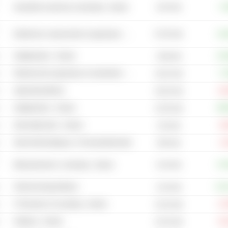
8,44 mld.
Industriële machines & uitrusting - Andere
+7
57,63 mld.
Elektrische componenten & apparatuur - Andere
+23
Halfgeleiders - Andere
+24
3,68 mld.
Elektronische apparatuur & onderdelen - Andere
+7
19,32 mld.
Applicatiesoftware
-15
16,02 mld.
Halfgeleiders - Andere
+89
12,55 mld.
Internetdiensten - Andere
-8
144 mld.
Internet Beveiligings- & Transactiediensten
-1
505 mld.
6,16 mld.
Milieudiensten & -uitrusting - Andere
+37
Ondernemingssoftware
+12
5,16 mld.
IT Diensten & Consulting - Andere
-17
15,16 mld.
Software - Andere
-31
12,54 mld.