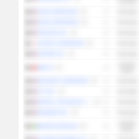
consumptie
CIENA CORPORATION
Technologie
NVIDIA CORPORATION
Technologie
TERADYNE, INC.
Technologie
KEYENCE CORPORATION
Technologie
FORTINET, INC.
Technologie
Industriële
ABB LTD
waarden
MICROSOFT CORPORATION
Technologie
LYFT, INC.
Technologie
MARVELL TECHNOLOGY GROUP LTD
Technologie
BANDWIDTH INC.
Technologie
Industriële
BRAVIDA HOLDING AB
waarden