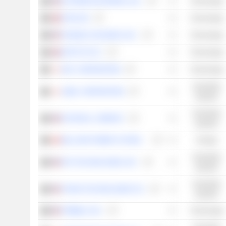
EXTREME NETWORKS, INC.
Technologie
ATEA ASA
Technologie
TENABLE HOLDINGS, INC.
Technologie
SOFTCAT PLC
Technologie
NEC CORPORATION
Technologie
Industriële
AZBIL CORPORATION
waarden
Industriële
FASTENAL COMPANY
waarden
BALLARD POWER SYSTEMS INC.
Energie
Industriële
SPX TECHNOLOGIES, INC.
waarden
Industriële
TRANE TECHNOLOGIES PLC
waarden
TRIMBLE, INC.
Technologie