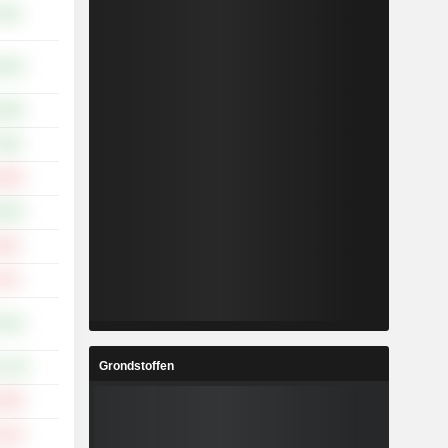
,93%
,26%
,48%
,29%
,33%
,54%
,44%
,31%
,05%
Grondstoffen
1,14%
,93%
,41%