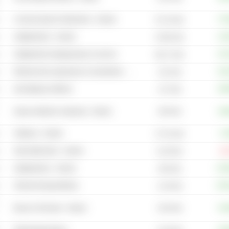
Communicatie & Netwerken - Andere
+75
57,15 mld.
Halfgeleiders - Andere
+19
5.304 mld.
Halfgeleider testapparatuur & service
+97
60,17 mld.
Elektronische apparatuur & onderdelen - Andere
+50
131 mld.
beveiligings software
+99
117 mld.
184 mld.
Zwaar elektrisch materiaal - Andere
+38
Software - Andere
+3
3.712 mld.
Internetdiensten - Andere
-11
6,19 mld.
Halfgeleiders - Andere
+15
184 mld.
Ondernemingssoftware
+23
1,44 mld.
2,84 mld.
Bouw & Techniek - Andere
+44