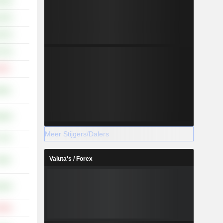
,83%
,52%
,97%
,72%
,44%
,60%
,96%
Meer Stijgers/Dalers
,71%
Valuta's / Forex
,58%
,82%
,59%