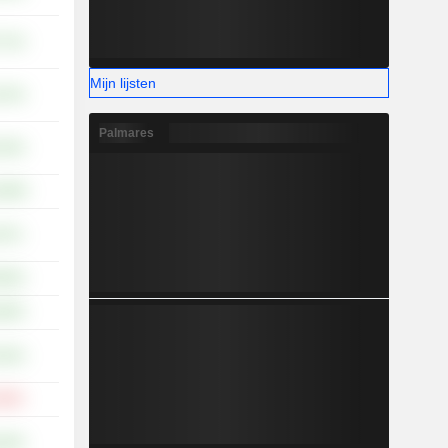
,71%
Mijn lijsten
,74%
Palmares
,44%
5,08%
,57%
,83%
,85%
,52%
,80%
,40%