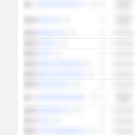
Industriële
YOKOGAWA ELECTRIC CORPORATION
waarden
Industriële
AMETEK, INC.
waarden
AMBARELLA, INC.
Technologie
HALMA PLC
Technologie
PTC INC.
Technologie
SEMTECH CORPORATION
Technologie
UBER TECHNOLOGIES, INC.
Technologie
MASTERCARD, INC.
Technologie
Industriële
KURITA WATER INDUSTRIES LTD.
waarden
RINGCENTRAL, INC.
Technologie
CGI INC.
Technologie
TYLER TECHNOLOGIES, INC.
Technologie