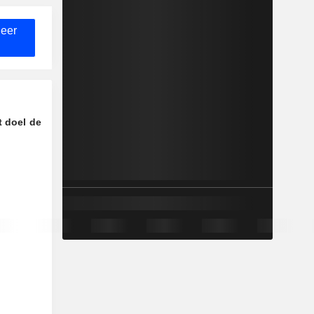
neer
t doel de