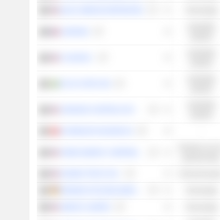
QUALCOMM INCORPORATED
Technologie
Industriële
LEGRAND
waarden
Industriële
XYLEM INC.
waarden
Industriële
ATLAS COPCO AB
waarden
Industriële
JOHNSON CONTROLS INTERNATIONAL PLC
waarden
SCHINDLER HOLDING AG
-
Diensten voor 
ATMOS ENERGY CORPORATION
gemeenscha
ADAMAS TRUST, INC.
Onroerend go
INFINEON TECHNOLOGIES AG
Technologie
AMDOCS LIMITED
Technologie