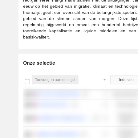
eeuw op het gebied van migratie, klimaat en technologi
themalijst geeft een overzicht van de belangrijkste spelers
gebied van de slimme steden van morgen. Deze lijst
regelmatig bijgewerkt en omvat een hondertal bedrijv
toereikende kapitalisatie en liquide middelen en een 
basiskwaliteit.
Onze selectie
Toevoegen aan een lijst
Industrie
NUCOR CORPORATION
Basismaterial
LITTELFUSE, INC.
Technologie
Industriële
COMFORT SYSTEMS USA, INC.
waarden
Industriële
EBARA CORPORATION
waarden