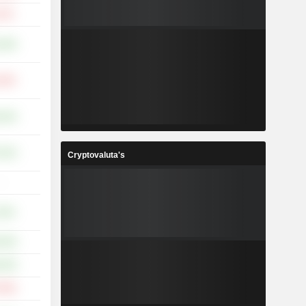
,97%
,18%
,03%
,23%
,91%
Cryptovaluta's
-
,23%
,34%
,54%
,05%