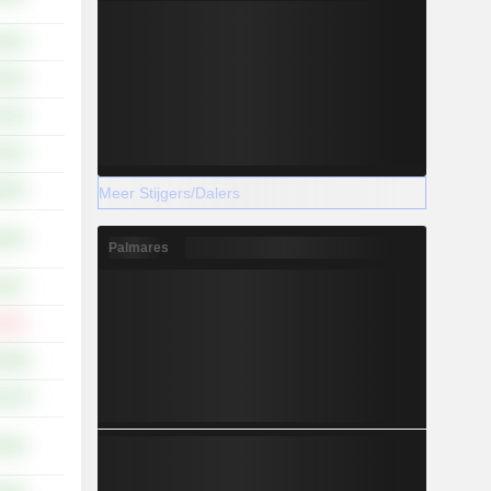
,64%
,20%
,29%
,16%
,95%
Meer Stijgers/Dalers
,06%
Palmares
,49%
,11%
5,66%
5,34%
,85%