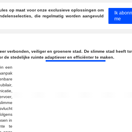
les op maat voor onze exclusieve oplossingen om
Ik abon
andelenselecties, die regelmatig worden aangevuld
me
r verbonden, veiliger en groenere stad. De slimme stad heeft to
 de stedelijke ruimte adaptiever en efficiënter te maken.
eën een
 aanpak
penbare
ilair,
icatie,
rvoer,
 slimme
svlucht
Volgens
nsen in
mte te
n onze