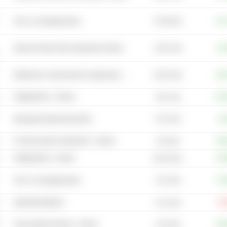
57,58 mld.
Test- en meetapparatuur
+67
2.937 mld.
Internet & Mail Order Department Stores
+18
26,43 mld.
Elektrische componenten & apparatuur - Andere
+62
Halfgeleiders - Andere
+11
48,1 mld.
6,57 mld.
Managementadviesdiensten
+9
Communicatie & Netwerken - Andere
+56
476 mld.
Halfgeleiders - Andere
+54
66,79 mld.
5,31 mld.
Test- en meetapparatuur
+76
Applicatiesoftware
-15
51,2 mld.
6,32 mld.
Persoonlijke diensten - Andere
+60