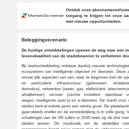
Ontdek onze abonnementsformu
toegang te krijgen tot onze a
met nieuwe opportuniteiten.
Beleggingsscenario
De huidige ontwikkelingen openen de weg naar een mee
levenskwaliteit van de stadsbewoner te verbeteren door
Bij stadsontwikkeling ontstaat dankzij nieuwe technologi
ecosysteem van intelligente objecten en diensten. Deze
omvat alle aspecten van een stad, te beginnen met de o
en particuliere infrastructuur (gebouwen, straatmeub
domotica), netwerken (water, gas, elektriciteit, telecommun
afvalbeheer), vervoer (zachte mobiliteit, openbaar ve
wegen, intelligente auto's) en e-diensten. De markt voor
steden kent al enkele jaren een sterke groei. De platteland
gaat steeds sneller en de verstedelijking is in volle gang. 
schattingen van de VN zullen in 2030 twee op de drie me
steden wonen. De noodzaak om de stedelijke rui
reorganiseren hangt nauw samen met de uitdagingen va