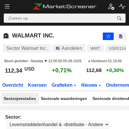
WALMART INC.
112,34
$
+0,71%
WALMART INC.
Sector Walmart Inc.
Aandelen
WMT
US931142
Beurs gesloten -
Nasdaq
22:00:00 05-08-2026
Voorbeurs
01:16:06
USD
+0,71%
112,34
112,68
+0,30%
Overzicht
Koersen
Grafieken
Nieuws
Ondernem
Sectorprestaties
Sectorale waarderingen
Sectorale dividen
Sector: