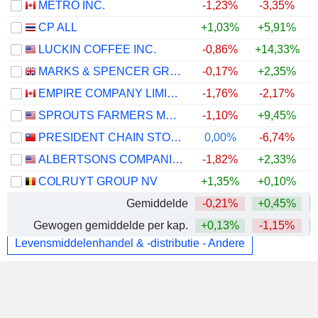
METRO INC.
-1,23%
-3,35%
CP ALL
+1,03%
+5,91%
LUCKIN COFFEE INC.
-0,86%
+14,33%
+
MARKS & SPENCER GROUP PLC
-0,17%
+2,35%
EMPIRE COMPANY LIMITED
-1,76%
-2,17%
SPROUTS FARMERS MARKET, INC.
-1,10%
+9,45%
PRESIDENT CHAIN STORE CORPORATION
0,00%
-6,74%
ALBERTSONS COMPANIES, INC.
-1,82%
+2,33%
COLRUYT GROUP NV
+1,35%
+0,10%
Gemiddelde
-0,21%
+0,45%
Gewogen gemiddelde per kap.
+0,13%
-1,15%
Levensmiddelenhandel & -distributie - Andere