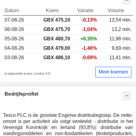
Datum
Koers
Variatie
Volume
07-08-26
GBX 475,10
-0,13%
13,54 mln.
06-08-26
GBX 475,70
-1,04%
13,2 mln.
05-08-26
GBX 480,70
+0,35%
11,98 mln.
04-08-26
GBX 479,00
-1,46%
9,69 mln.
03-08-26
GBX 486,10
-0,69%
11,41 mln.
Meer koersen
uitgestelde koers London S.E.
Bedrijfsprofiel
Tesco PLC is de grootste Engelse distributiegroep. De netto-
omzet is per activiteit als volgt verdeeld: - distributie in het
Verenigd Koninkrijk en Ierland (93,8%): distributie van
voedingsmiddelen en non-foodartikelen (textielproducten,