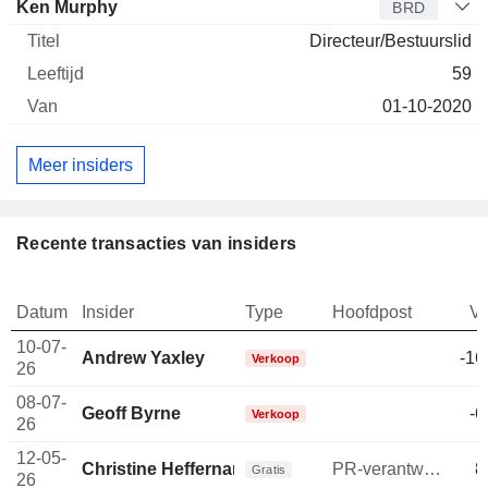
Ken Murphy
BRD
Directeur/Bestuurslid
59
01-10-2020
Meer insiders
Recente transacties van insiders
Datum
Insider
Type
Hoofdpost
V
10-07-
Andrew Yaxley
-16
Verkoop
26
08-07-
Geoff Byrne
-6
Verkoop
26
12-05-
Christine Heffernan
PR-verantwoordelijke
8
Gratis
26