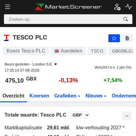
TESCO PLC
475,10
p
-0,13%
TESCO PLC
Koers Tesco PLC
Aandelen
TSCO
GB00BLGZ
Beurs gesloten -
London S.E.
Verschil t.o.v. 1 jan (%)
17:35:14 07-08-2026
GBX
-0,13%
475,10
+7,54%
Overzicht
Koersen
Grafieken
Nieuws
Ondernem
Totale waarde: Tesco PLC
Marktkapitalisatie
29,61 mld.
k/w-verhouding 2027 *