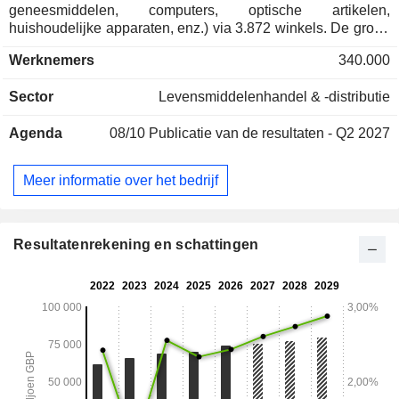
geneesmiddelen, computers, optische artikelen,
huishoudelijke apparaten, enz.) via 3.872 winkels. De groep
biedt tevens telefoniediensten aan via Tesco Mobile (de
Werknemers
340.000
nummer 1 in Groot-Brittannië). Tesco PLC beschikt
bovendien over een online winkel, Tesco.com; - distributie in
Sector
Levensmiddelenhandel & -distributie
Centraal-Europa (6,2%): exploitatie, eind februari 2026, van
566 winkels in Hongarije (200), Tsjechië (184) en Slowakije
Agenda
08/10
Publicatie van de resultaten - Q2 2027
(182).
Meer informatie over het bedrijf
Resultatenrekening en schattingen