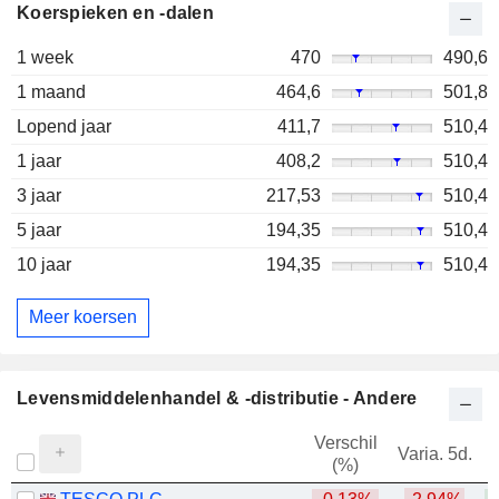
Koerspieken en -dalen
1 week
470
490,6
1 maand
464,6
501,8
Lopend jaar
411,7
510,4
1 jaar
408,2
510,4
3 jaar
217,53
510,4
5 jaar
194,35
510,4
10 jaar
194,35
510,4
Meer koersen
Levensmiddelenhandel & -distributie - Andere
Verschil
Varia. 5d.
V
(%)