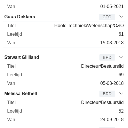
01-05-2021
Guus Dekkers
CTO
Hoofd Techniek/Wetenschap/O&O
61
15-03-2018
Bestuurder
Titel
Leeftijd
Van
Stewart Gilliland
BRD
Directeur/Bestuurslid
69
05-03-2018
Melissa Bethell
BRD
Directeur/Bestuurslid
52
24-09-2018