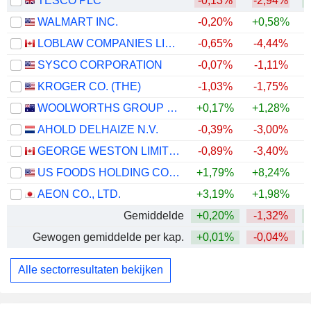
TESCO PLC
-0,13%
-2,94%
+
WALMART INC.
-0,20%
+0,58%
LOBLAW COMPANIES LIMITED
-0,65%
-4,44%
+
SYSCO CORPORATION
-0,07%
-1,11%
KROGER CO. (THE)
-1,03%
-1,75%
WOOLWORTHS GROUP LIMITED
+0,17%
+1,28%
+
AHOLD DELHAIZE N.V.
-0,39%
-3,00%
GEORGE WESTON LIMITED
-0,89%
-3,40%
+
US FOODS HOLDING CORP.
+1,79%
+8,24%
+
AEON CO., LTD.
+3,19%
+1,98%
Gemiddelde
+0,20%
-1,32%
Gewogen gemiddelde per kap.
+0,01%
-0,04%
Alle sectorresultaten bekijken