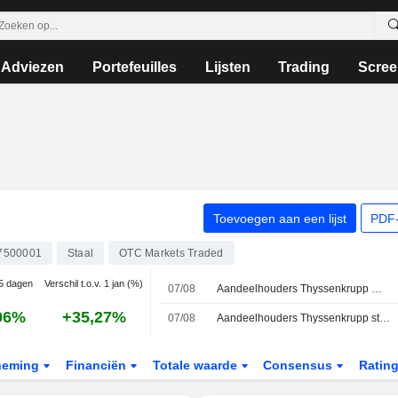
Adviezen
Portefeuilles
Lijsten
Trading
Scree
Toevoegen aan een lijst
PDF-
7500001
Staal
OTC Markets Traded
 5 dagen
Verschil t.o.v. 1 jan (%)
07/08
Aandeelhouders Thyssenkrupp maken weg vrij voor beursgang tk accelis
06%
+35,27%
07/08
Aandeelhouders Thyssenkrupp stemmen in met geplande afsplitsing van handelstak in materialen
neming
Financiën
Totale waarde
Consensus
Ratin