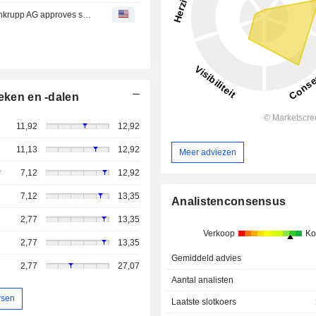
Thyssenkrupp : Extraordinary General Meeting of thyssenkrupp AG approves spin-off of tk accelis
eken en -dalen
11,92
12,92
11,13
12,92
Meer adviezen
r
7,12
12,92
7,12
13,35
Analistenconsensus
2,77
13,35
Verkoop
Ko
2,77
13,35
Gemiddeld advies
2,77
27,07
Aantal analisten
rsen
Laatste slotkoers