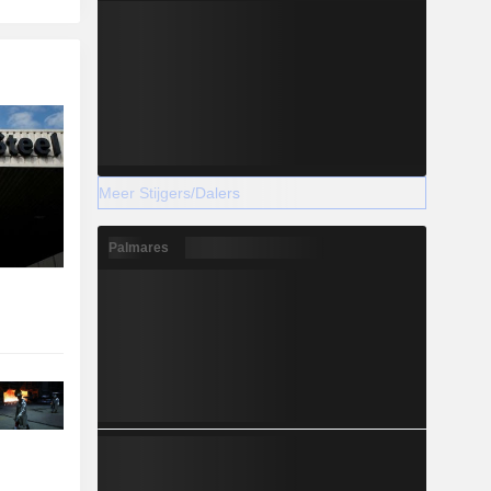
Meer Stijgers/Dalers
Palmares