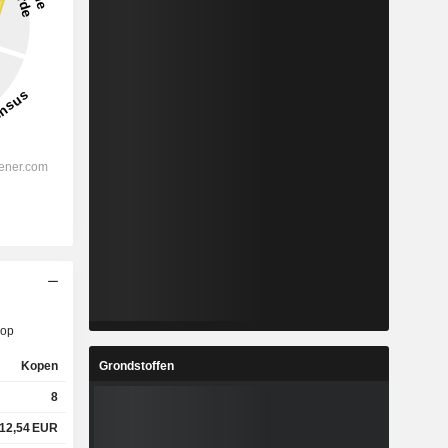
op
Grondstoffen
Kopen
8
12,54
EUR