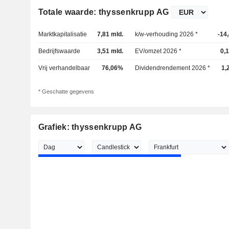
Totale waarde: thyssenkrupp AG
Marktkapitalisatie
7,81 mld.
k/w-verhouding 2026 *
-14
Bedrijfswaarde
3,51 mld.
EV/omzet 2026 *
0,
Vrij verhandelbaar
76,06%
Dividendrendement 2026 *
1,
* Geschatte gegevens
Grafiek: thyssenkrupp AG