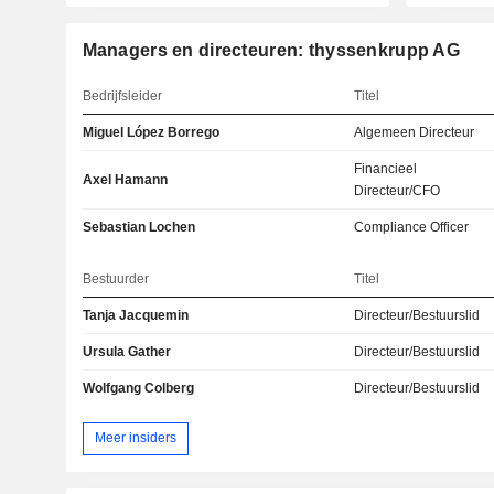
Managers en directeuren: thyssenkrupp AG
Bedrijfsleider
Titel
Miguel López Borrego
Algemeen Directeur
Financieel
Axel Hamann
Directeur/CFO
Sebastian Lochen
Compliance Officer
Bestuurder
Titel
Tanja Jacquemin
Directeur/Bestuurslid
Ursula Gather
Directeur/Bestuurslid
Wolfgang Colberg
Directeur/Bestuurslid
Meer insiders