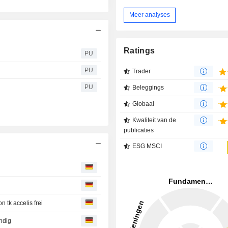
Meer analyses
Ratings
PU
PU
Trader
PU
Beleggings
Globaal
Kwaliteit van de
publicaties
ESG MSCI
tk accelis frei
ändig