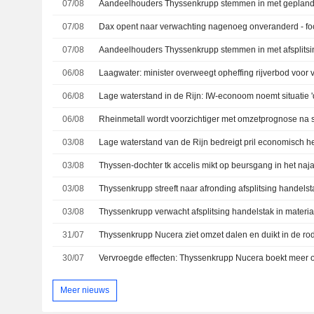
07/08
07/08
07/08
06/08
Laagwater: minister overweegt opheffing rijverbod voor
06/08
Lage waterstand in de Rijn: IW-econoom noemt situatie '
06/08
03/08
Lage waterstand van de Rijn bedreigt pril economisch he
03/08
Thyssen-dochter tk accelis mikt op beursgang in het naj
03/08
Thyssenkrupp streeft naar afronding afsplitsing handelst
03/08
31/07
Thyssenkrupp Nucera ziet omzet dalen en duikt in de rod
30/07
Vervroegde effecten: Thyssenkrupp Nucera boekt meer 
Meer nieuws