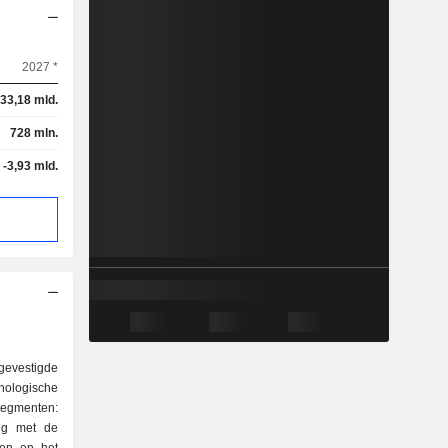
2027 *
33,18 mld.
728 mln.
-3,93 mld.
 gevestigde
ologische
segmenten:
zig met de