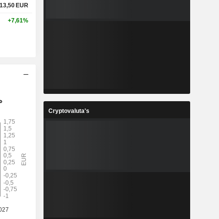
13,50
EUR
+7,61%
Cryptovaluta's