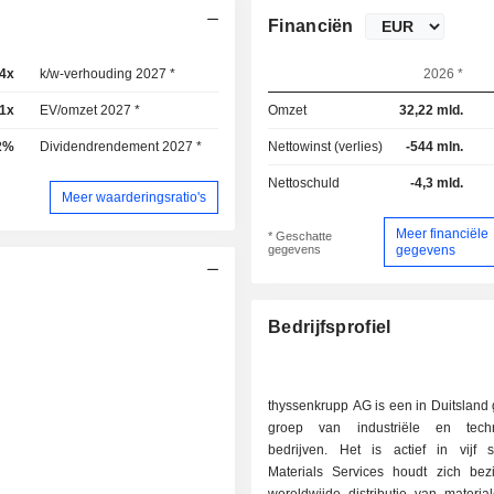
Financiën
,4x
k/w-verhouding 2027 *
10,7x
2026 *
11x
EV/omzet 2027 *
0,12x
Omzet
32,22 mld.
2%
Dividendrendement 2027 *
1,2%
Nettowinst (verlies)
-544 mln.
Nettoschuld
-4,3 mld.
Meer waarderingsratio's
Meer financiële
* Geschatte
gegevens
gegevens
Bedrijfsprofiel
thyssenkrupp AG is een in Duitsland
groep van industriële en techn
bedrijven. Het is actief in vijf 
Materials Services houdt zich be