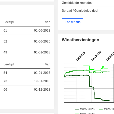
Gemiddelde koersdoel
Spread / Gemiddelde doel
Leeftijd
Van
Consensus
61
01-06-2023
Winstherzieningen
52
01-06-2025
49
01-01-2018
Leeftijd
Van
54
01-01-2016
73
19-01-2018
66
01-12-2018