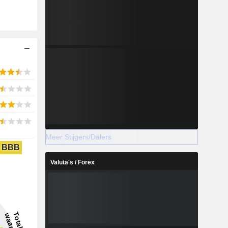
Meer Stijgers/Dalers
BBB
Valuta's / Forex