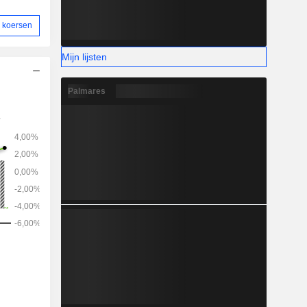
 koersen
Mijn lijsten
Palmares