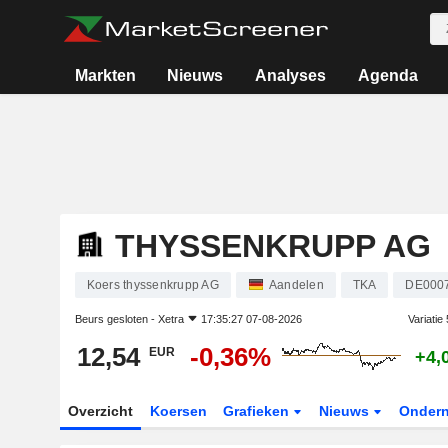
Markten
Nieuws
Analyses
Agenda
THYSSENKRUPP AG
Koers thyssenkrupp AG
Aandelen
TKA
DE000
Beurs gesloten -
Xetra
17:35:27 07-08-2026
Variatie
12,54
-0,36%
EUR
+4,
Overzicht
Koersen
Grafieken
Nieuws
Onder