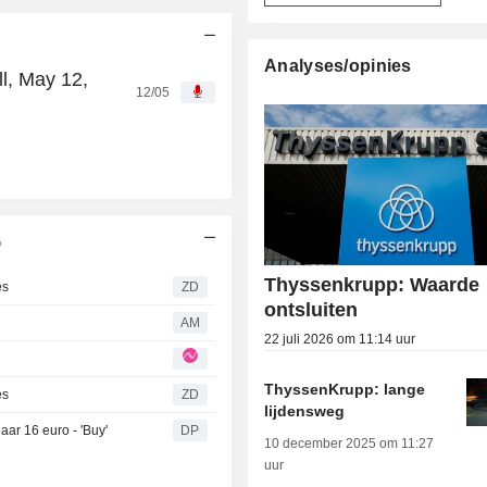
Analyses/opinies
l, May 12,
12/05
G
Thyssenkrupp: Waarde
es
ZD
ontsluiten
AM
22 juli 2026 om 11:14 uur
ThyssenKrupp: lange
es
ZD
lijdensweg
ar 16 euro - 'Buy'
DP
10 december 2025 om 11:27
uur