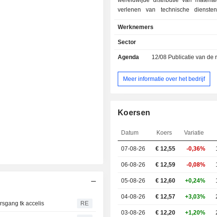
wereldwijde distributie van materia
verlenen van technische dienste
productie- en fabricagesector; 
Werknemers
Components vervaardigt 
componenten en systeemoplossing
Sector
sectoren grondstoffen, bouw en m
Agenda
12/08
Publicatie van de resultat
evenals draaikransen, wentel
naadloze gewalste ringen voor d
windenergie en bouwmachines; A
Meer informatie over het bedrijf
Technology ontwikkelt en pr
hoogtechnologische onderdelen e
voor de auto-industrie en on
Koersen
geautomatiseerde productiesystem
auto-industrie; Steel Europe b
Datum
Koers
Variatie
eersteklas activiteiten op het gebi
koolstofstaal, van intel
07-08-26
€ 12,55
-0,36%
materiaaloplossingen tot af
onderdelen; Marine System
06-08-26
€ 12,59
-0,08%
systeemleverancier in de onderz
05-08-26
€ 12,60
+0,24%
oppervlaktescheepsbouw en op het 
maritieme elektron
04-08-26
€ 12,57
+3,03%
beveiligingstechnologie. Het b
sgang tk accelis
RE
03-08-26
€ 12,20
+1,20%
wereldwijd actief.