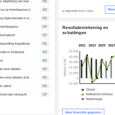
Aandeelhouders Thyssenkrupp stemmen in met geplande afsplitsing van handelstak in materialen
RE
Meer
Dax opent naar verwachting nagenoeg onveranderd - focus op Amerikaanse banencijfers en bedrijfsresultaten
RE
uitgestelde koers Xetra
Aandeelhouders Thyssenkrupp stemmen in met afsplitsing materialentak in nieuwe herstructureringsronde
RE
 vrachtwagens
DP
Resultatenrekening en
schattingen
dramatisch'
DP
Rheinmetall wordt voorzichtiger met omzetprognose na stopzetting fregattenprogramma
RE
rstel in Duitsland
RE
aar
RE
ak eind oktober
RE
Thyssenkrupp verwacht afsplitsing handelstak in materialen eind oktober af te ronden
RE
e cijfers
RE
omzet dan verwacht
DP
Meer financiële gegevens