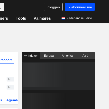
Inloggen
Ik abonneer me
ners
Tools
Palmares
Nederlandse Editie
Indexen
Europa
Amerika
Azië
rapport
RE
RE
gs
Agenda
Sector
Derivaten
ETF's