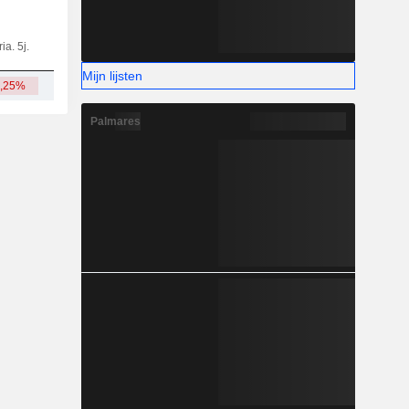
ia. 5j.
Kap.
KT
MT
LT
Mijn lijsten
8,25%
121 mld.
Palmares