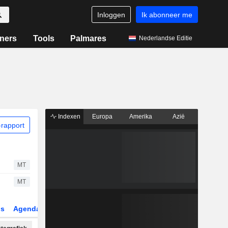
Inloggen
Ik abonneer me
ners
Tools
Palmares
Nederlandse Editie
Indexen
Europa
Amerika
Azië
rapport
MT
MT
gs
Agenda
Sector
Derivaten
ETF's