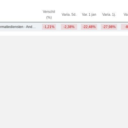
Verschil
Varia. 5d.
Var. 1 jan
Varia. 1j.
Var
(%)
Professionele informatiediensten - Andere
-1,21%
-2,38%
-22,48%
-27,98%
-