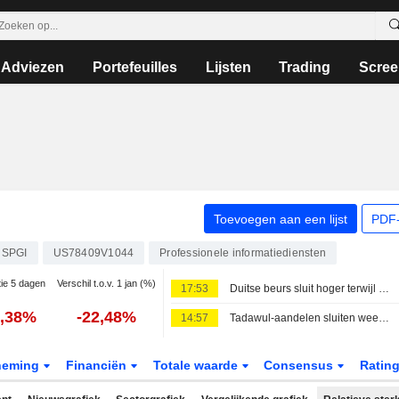
Adviezen
Portefeuilles
Lijsten
Trading
Scree
Toevoegen aan een lijst
PDF-
SPGI
US78409V1044
Professionele informatiediensten
tie 5 dagen
Verschil t.o.v. 1 jan (%)
17:53
Duitse beurs sluit hoger terwijl cijferseizoen op stoom blijft
2,38%
-22,48%
14:57
Tadawul-aandelen sluiten week lager; bouwactiviteit Saudi-Arabië daalt licht in juli
neming
Financiën
Totale waarde
Consensus
Ratin