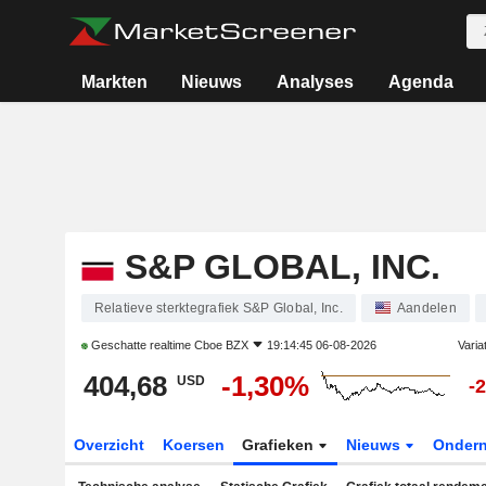
Markten
Nieuws
Analyses
Agenda
S&P GLOBAL, INC.
Relatieve sterktegrafiek S&P Global, Inc.
Aandelen
Geschatte realtime
Cboe BZX
19:14:45 06-08-2026
Varia
404,68
-1,30%
USD
-
Overzicht
Koersen
Grafieken
Nieuws
Onder