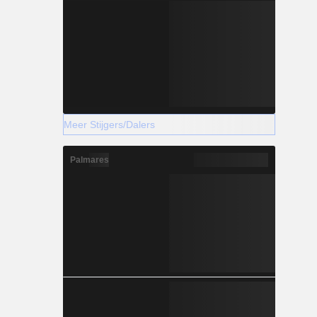
Meer Stijgers/Dalers
Palmares