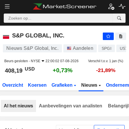
S&P GLOBAL, INC.
408,19
$
+0,73%
S&P GLOBAL, INC.
Nieuws S&P Global, Inc.
Aandelen
SPGI
US7
Beurs gesloten -
NYSE
22:00:02 07-08-2026
Verschil t.o.v. 1 jan (%)
USD
+0,73%
408,19
-21,89%
Overzicht
Koersen
Grafieken
Nieuws
Ondernem
Al het nieuws
Aanbevelingen van analisten
Belangrij