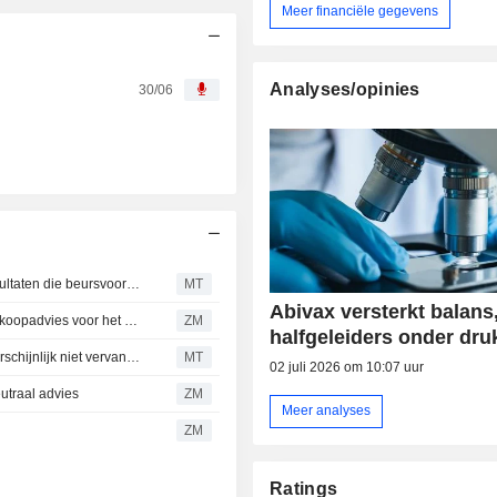
Meer financiële gegevens
Analyses/opinies
30/06
Potentieel colitis-medicijn van Abivax boekt positieve resultaten die beursvooruitzichten versterken, aldus Morgan Stanley
MT
Abivax versterkt balans
ABIVAX SOCIÉTÉ ANONYME : Morgan Stanley herhaalt koopadvies voor het aandeel
ZM
halfgeleiders onder dru
Abivax veert op, maar obefazimod zal JAK-remmers waarschijnlijk niet vervangen, aldus Wedbush
MT
02 juli 2026 om 10:07 uur
traal advies
ZM
Meer analyses
ZM
Ratings