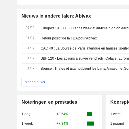
Nieuws in andere talen: Abivax
07/08
31/07
Retour positif de la FDA pour Abivax
31/07
31/07
31/07
Bourse : Thales et Exail publient les bans, Amazon et Son
Meer nieuws
Noteringen en prestaties
Koerspi
1 dag
+3,54%
1 week
1 week
+7,34%
1 maand