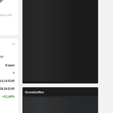
op
Kopen
7
14,10
EUR
38,56
EUR
Grondstoffen
+21,44%