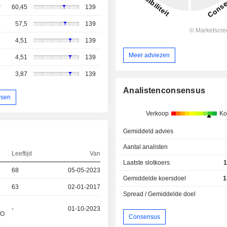
r
60,45
139
57,5
139
4,51
139
Meer adviezen
4,51
139
3,87
139
Analistenconsensus
rsen
Verkoop
Ko
Gemiddeld advies
Aantal analisten
Leeftijd
Van
Laatste slotkoers
1
68
05-05-2023
Gemiddelde koersdoel
1
63
02-01-2017
Spread / Gemiddelde doel
-
01-10-2023
&O
Consensus