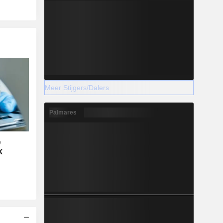
Meer Stijgers/Dalers
Palmares
,
k