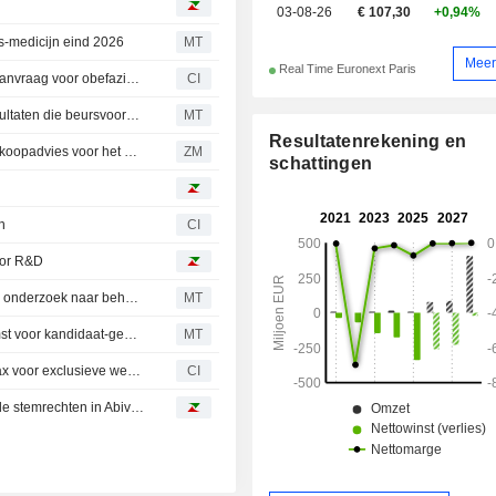
03-08-26
€ 107,30
+0,94%
is-medicijn eind 2026
MT
Meer
Real Time Euronext Paris
Abivax kondigt positief overleg aan met FDA over NDA-aanvraag voor obefazimod
CI
Potentieel colitis-medicijn van Abivax boekt positieve resultaten die beursvooruitzichten versterken, aldus Morgan Stanley
MT
Resultatenrekening en
ABIVAX SOCIÉTÉ ANONYME : Morgan Stanley herhaalt koopadvies voor het aandeel
ZM
schattingen
n
CI
voor R&D
Valerio Therapeutics en Abivax slaan handen ineen voor onderzoek naar behandelingen tegen ontstekingsziekten
MT
Valerio Therapeutics en Abivax sluiten R&D-overeenkomst voor kandidaat-geneesmiddelen tegen ontstekingsziekten
MT
Valerio Therapeutics sluit bindende term-sheet met Abivax voor exclusieve wereldwijde onderzoeks- en ontwikkelingssamenwerking en geeft update over pijplijn
CI
Sofinnova Partners zakt onder de drempel van 5 % van de stemrechten in Abivax