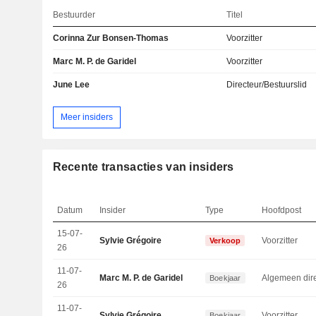
Bestuurder
Titel
Corinna Zur Bonsen-Thomas
Voorzitter
Marc M. P. de Garidel
Voorzitter
June Lee
Directeur/Bestuurslid
Meer insiders
Recente transacties van insiders
Datum
Insider
Type
Hoofdpost
15-07-
Sylvie Grégoire
Voorzitter
Verkoop
26
11-07-
Marc M. P. de Garidel
Boekjaar
26
11-07-
Sylvie Grégoire
Voorzitter
Boekjaar