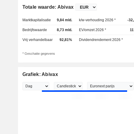
Totale waarde: Abivax
Marktkapitalisatie
9,84 mld.
k/w-verhouding 2026 *
-32
Bedrijfswaarde
8,73 mld.
EV/omzet 2026 *
11
Vrij verhandelbaar
92,81%
Dividendrendement 2026 *
* Geschatte gegevens
Grafiek: Abivax