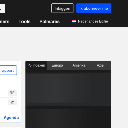
Inloggen
Ik abonneer me
ners
Tools
Palmares
Nederlandse Editie
Indexen
Europa
Amerika
Azië
rapport
RE
Agenda
Sector
Derivaten