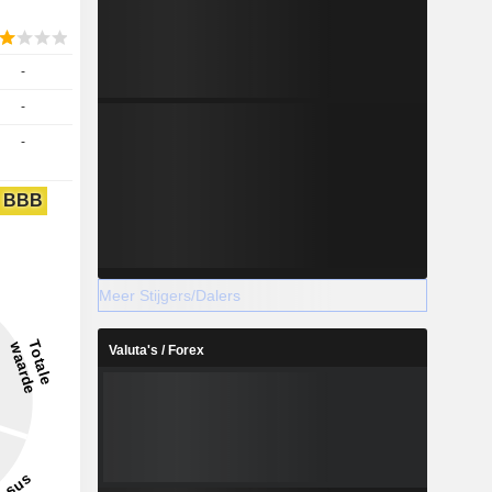
-
-
-
BBB
Meer Stijgers/Dalers
Valuta's / Forex