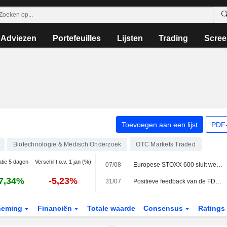
Adviezen
Portefeuilles
Lijsten
Trading
Scree
Toevoegen aan een lijst
PDF-
Biotechnologie & Medisch Onderzoek
OTC Markets Traded
atie 5 dagen
Verschil t.o.v. 1 jan (%)
07/08
Europese STOXX 600 sluit week op recordhoogte dankzij sterke resultaten en zwakke Amerikaanse banencijfers
7,34%
-5,23%
31/07
Positieve feedback van de FDA voor Abivax
neming
Financiën
Totale waarde
Consensus
Ratings