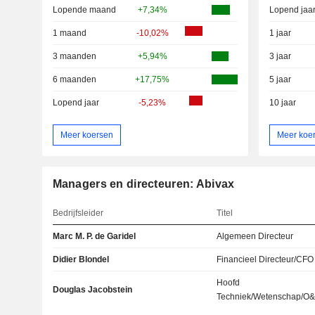
Lopende maand
+7,34%
Lopend jaa
1 maand
-10,02%
1 jaar
3 maanden
+5,94%
3 jaar
6 maanden
+17,75%
5 jaar
Lopend jaar
-5,23%
10 jaar
Meer koersen
Meer koe
Managers en directeuren: Abivax
Bedrijfsleider
Titel
Marc M. P. de Garidel
Algemeen Directeur
Didier Blondel
Financieel Directeur/CFO
Hoofd
Douglas Jacobstein
Techniek/Wetenschap/O