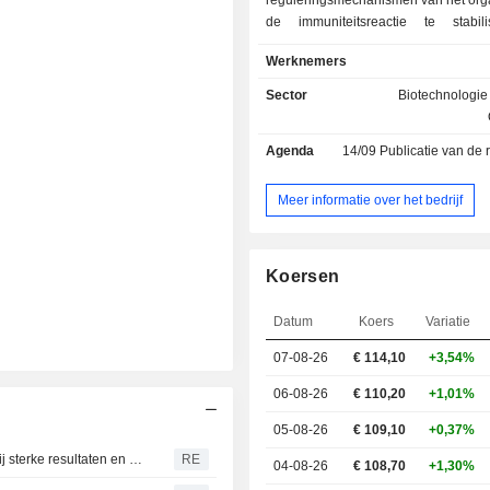
reguleringsmechanismen van het or
de immuniteitsreactie te stabil
patiënten die lijden aan ch
Werknemers
ontstekingsziekten. Abivax is gevestigd in
Frankrijk en de Verenigde State
Sector
Biotechnologie
belangrijkste kandidaat-gene
obefazimod (ABX464), bevindt zich in
Agenda
14/09
Publicatie van de resultat
de klinische proeven voor de behan
matige tot ernstige actieve rec
haemorrhagica.
Meer informatie over het bedrijf
Koersen
Datum
Koers
Variatie
07-08-26
€ 114,10
+3,54%
06-08-26
€ 110,20
+1,01%
05-08-26
€ 109,10
+0,37%
Europese STOXX 600 sluit week op recordhoogte dankzij sterke resultaten en zwakke Amerikaanse banencijfers
RE
04-08-26
€ 108,70
+1,30%