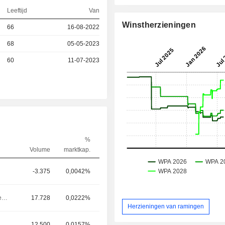
Leeftijd
Van
Winstherzieningen
66
16-08-2022
68
05-05-2023
60
11-07-2023
%
Volume
marktkap.
-3.375
0,0042%
Algemeen directeur
17.728
0,0222%
Herzieningen van ramingen
12.500
0,0157%