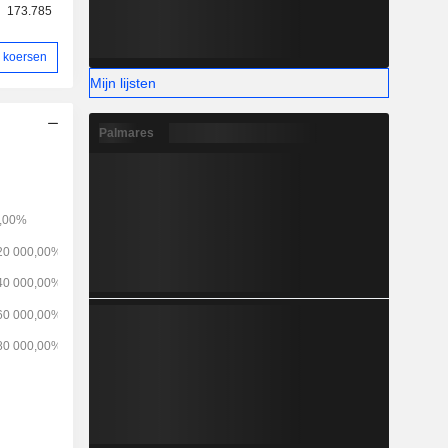
173.785
 koersen
Mijn lijsten
Palmares