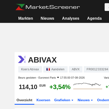
Markten
Nieuws
Analyses
Agenda
ABIVAX
Koers Abivax
Aandelen
ABVX
FR0012333284
Beurs gesloten -
Euronext Paris
17:55:00 07-08-2026
Vari
114,10
+3,54%
EUR
+
Overzicht
Koersen
Grafieken
Nieuws
Onder