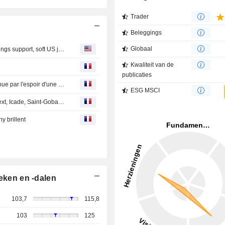
Trader
Beleggings
Globaal
Europe's STOXX 600 ends week at all-time high on earnings support, soft US jobs data
Kwaliteit van de
publicaties
CAC 40 : La Bourse de Paris attendue en hausse, soutenue par l'espoir d'une détente au Moyen-Orient
ESG MSCI
SBF 120 - Les actions à suivre vendredi : Coface, Euronext, Icade, Saint-Gobain, TP, Viridien, Vusion, Worldline, Orange, Engie, Forvia, Crédit Agricole SA
y brillent
eken en -dalen
103,7
115,8
103
125