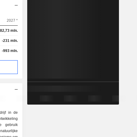
2027 *
82,73 mln.
-231 mln.
-993 mln.
rijf in de
ntwikkeling
e gebruik
rlijke