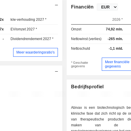
Financiën
,2x
k/w-verhouding 2027 *
-37,9x
2026 *
7x
EV/omzet 2027 *
107x
Omzet
74,92 mln.
-
Dividendrendement 2027 *
-
Nettowinst (verlies)
-265 mln.
Nettoschuld
-1,1 mld.
Meer waarderingsratio's
Meer financiële
* Geschatte
gegevens
gegevens
Bedrijfsprofiel
Abivax is een biotechnologisch bed
klinische fase dat zich richt op de o
van therapeutische producten di
maken van de natuu