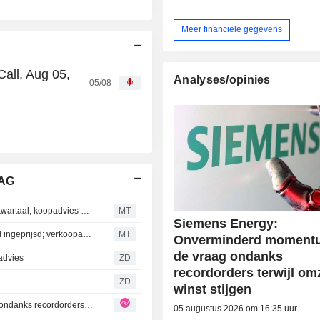
Meer financiële gegevens
all, Aug 05,
Analyses/opinies
05/08
 AG
Berenberg stelt ramingen Siemens Energy bij na recordkwartaal; koopadvies gehandhaafd
MT
Siemens Energy:
Mwb: 'Indrukwekkend' derde kwartaal Siemens Energy al ingeprijsd; verkoopadvies gehandhaafd
MT
Onverminderd moment
de vraag ondanks
advies
ZD
recordorders terwijl om
ZD
winst stijgen
Siemens Energy: Onverminderd momentum in de vraag ondanks recordorders terwijl omzet en winst stijgen
05 augustus 2026 om 16:35 uur