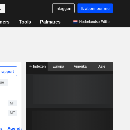
Inloggen
Ik abonneer me
ners
Tools
Palmares
Nederlandse Editie
Indexen
Europa
Amerika
Azië
rapport
gie
MT
MT
gs
Agenda
Sector
Derivaten
ETF's