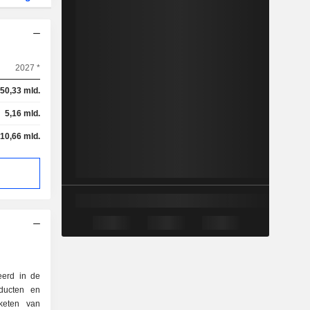
2027 *
50,33 mld.
5,16 mld.
-10,66 mld.
eerd in de
oducten en
keten van