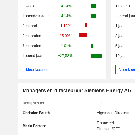
1 week
+4,14%
1 maand
Lopende maand
+4,14%
Lopend jaa
1 maand
-1,13%
1 jaar
3 maanden
-15,02%
3 jaar
6 maanden
+1,01%
5 jaar
Lopend jaar
+27,52%
10 jaar
Meer koersen
Meer koe
Managers en directeuren: Siemens Energy AG
Bedrijfsleider
Titel
Christian Bruch
Algemeen Directeur
Financieel
Maria Ferraro
Directeur/CFO