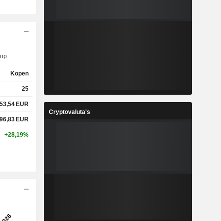
op
Kopen
25
53,54
EUR
Cryptovaluta's
96,83
EUR
+28,19%