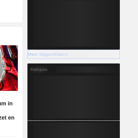
Meer Stijgers/Dalers
Palmares
um in
zet en