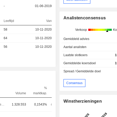
-
01-06-2019
Analistenconsensus
Leeftijd
Van
58
10-11-2020
Verkoop
Ko
64
10-11-2020
Gemiddeld advies
56
10-11-2020
Aantal analisten
Laatste slotkoers
1
Gemiddelde koersdoel
1
Spread / Gemiddelde doel
Consensus
%
Volume
marktkap.
Winstherzieningen
Bestuurder / senior manager
1.328.553
0,1543%