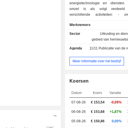
energietechnologie en -diensten.
omzet is als volgt verdeeld
verschillende activiteiten: - ontwikkeling,
onderhoud, modernisering en optimal
Werknemers
gas- en stoomturbines (30,9%). De g
ook compressiesystemen, gene
Sector
Uitrusting en dien
gecentraliseerde en gedecentr
gebied van hernieuwba
elektriciteitsopwekkingssystemen, e
Agenda
11/11
Publicatie van de resultate
besturingssystemen, enz. aan; - verkoop van
oplossingen en dienst
hoogspanningselektriciteitstransm
Meer informatie over het bedrijf
distributie (28,3%). Daarnaast bied
technische adviesdien
onderhoudsdienste
Koersen
elektriciteitsnetwerken aan. - ontwerp, bouw,
exploitatie en onderhoud van instal
Datum
Koers
Variatie
de productie van hernieuwbar
(26,6%); - ontwikkeling van oplossingen voor
07-08-26
€ 153,54
-0,09%
industriële decarbonisatie (14,2%)
oplossingen voor elektrificatie e
06-08-26
€ 153,68
+1,87%
efficiëntie, en technologische oplos
05-08-26
€ 150,86
0,00%
waterstofproductie. De netto-omzet is