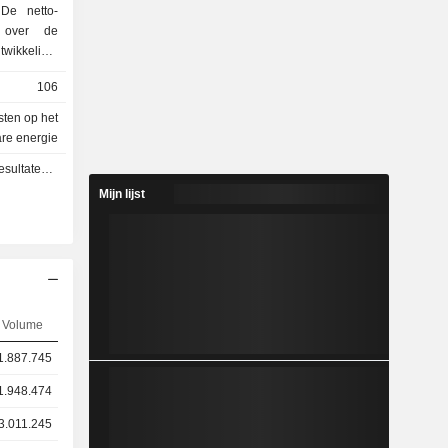
 De netto-
 over de
isatie van
106
roep biedt
ratoren,
sten op het
aliseerde
re energie
lektrische
n - Q4 2026
en voor
Mijn lijst
issie en -
t de groep
sten en
n voor
laties voor
Volume
e energie
1.887.745
: met name
n energie-
1.948.474
singen voor
3.011.245