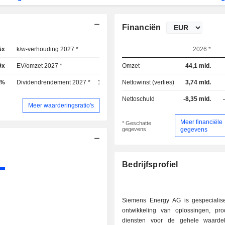
Financiën
5x
k/w-verhouding 2027 *
25x
2026 *
9x
EV/omzet 2027 *
2,4x
Omzet
44,1 mld.
3%
Dividendrendement 2027 *
1,79%
Nettowinst (verlies)
3,74 mld.
Nettoschuld
-8,35 mld.
Meer waarderingsratio's
Meer financiële
* Geschatte
gegevens
gegevens
Bedrijfsprofiel
Siemens Energy AG is gespecialis
ontwikkeling van oplossingen, pr
diensten voor de gehele waarde