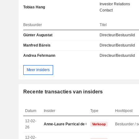
Investor Relations
Tobias Hang
Contact
Bestuurder
Titel
Günter Augustat
Directeur/Bestuurslid
Manfred Bäreis
Directeur/Bestuurslid
Andrea Fehrmann
Directeur/Bestuurslid
Meer insiders
Recente transacties van insiders
Datum
Insider
Type
Hoofdpost
12-02-
Anne-Laure Parrical de Chammard
Verkoop
26
12-02-