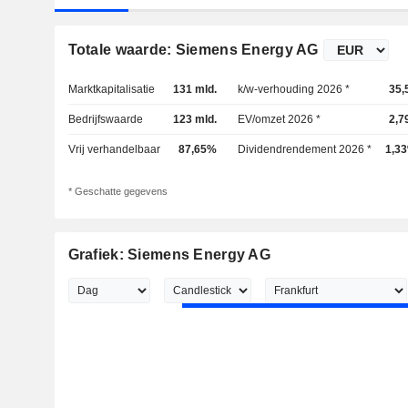
Totale waarde: Siemens Energy AG
Marktkapitalisatie
131 mld.
k/w-verhouding 2026 *
35,
Bedrijfswaarde
123 mld.
EV/omzet 2026 *
2,7
Vrij verhandelbaar
87,65%
Dividendrendement 2026 *
1,3
* Geschatte gegevens
Grafiek: Siemens Energy AG