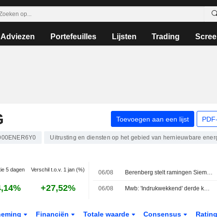
Adviezen
Portefeuilles
Lijsten
Trading
Scree
G
Toevoegen aan een lijst
PDF-
000ENER6Y0
Uitrusting en diensten op het gebied van hernieuwbare ener
tie 5 dagen
Verschil t.o.v. 1 jan (%)
06/08
Berenberg stelt ramingen Siemens Energy bij na recordkwartaal; koopadvies gehandhaafd
4,14%
+27,52%
06/08
Mwb: 'Indrukwekkend' derde kwartaal Siemens Energy al ingeprijsd; verkoopadvies gehandhaafd
neming
Financiën
Totale waarde
Consensus
Ratin