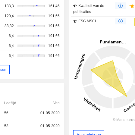
Kwaliteit van de
133,3
161,46
publicaties
r
120,4
191,66
ESG MSCI
83,32
191,66
6,4
191,66
6,4
191,66
6,4
191,66
rsen
Leeftijd
Van
56
01-05-2020
53
01-05-2020
Meer adviezen