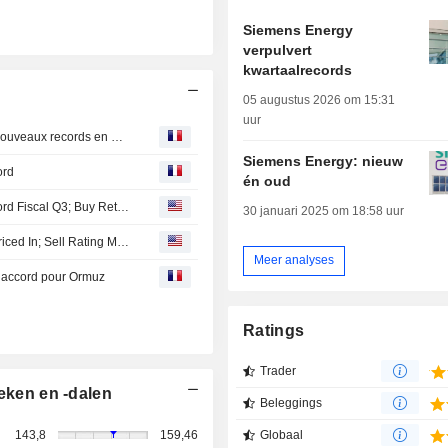
Siemens Energy
verpulvert
kwartaalrecords
05 augustus 2026 om 15:31
uur
Les Bourses suspendues aux avancées géopolitiques, nouveaux records en Europe
Siemens Energy: nieuw
ord
én oud
Berenberg Tweaks Siemens Energy Estimates After Record Fiscal Q3; Buy Retained
30 januari 2025 om 18:58 uur
Mwb: Siemens Energy's 'Impressive' Fiscal Q3 Already Priced In; Sell Rating Maintained
Meer analyses
n accord pour Ormuz
Ratings
Trader
eken en -dalen
Beleggings
Globaal
143,8
159,46