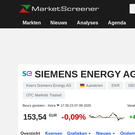
Markten
Nieuws
Analyses
Agenda
SIEMENS ENERGY A
Koers Siemens Energy AG
Aandelen
ENR
DE
OTC Markets Traded
Beurs gesloten -
Xetra
17:36:23 07-08-2026
Varia
153,54
-0,09%
EUR
+
Overzicht
Koersen
Grafieken
Nieuws
Onder