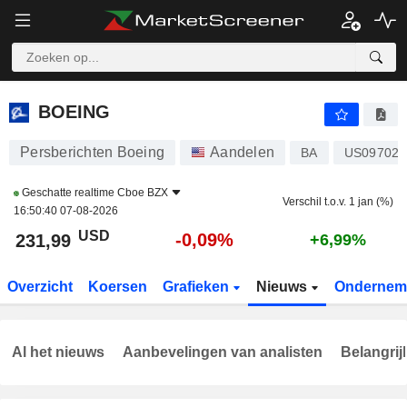
BOEING
231,99
$
-0,09%
BOEING
Persberichten Boeing
Aandelen
BA
US097023
Geschatte realtime
Cboe BZX
Verschil t.o.v. 1 jan (%)
16:50:40 07-08-2026
USD
-0,09%
231,99
+6,99%
Overzicht
Koersen
Grafieken
Nieuws
Ondernem
Al het nieuws
Aanbevelingen van analisten
Belangrij