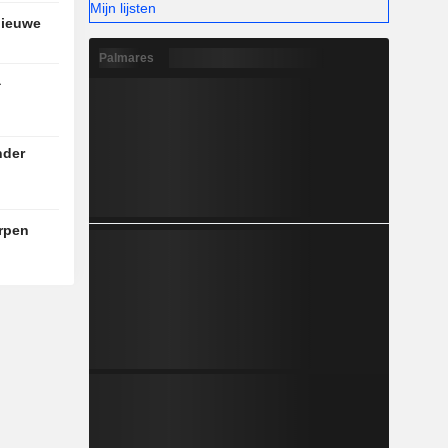
Mijn lijsten
nieuwe
Palmares
a
nder
rpen