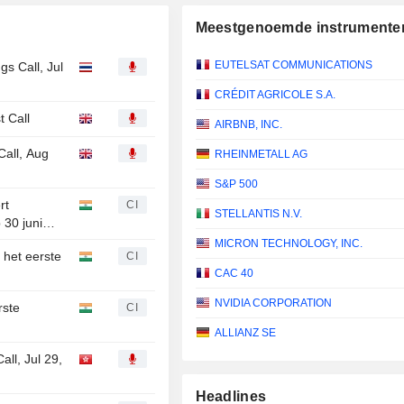
Meestgenoemde instrumenten
EUTELSAT COMMUNICATIONS
s Call, Jul
CRÉDIT AGRICOLE S.A.
t Call
AIRBNB, INC.
Call, Aug
RHEINMETALL AG
S&P 500
rt
CI
STELLANTIS N.V.
 30 juni
MICRON TECHNOLOGY, INC.
 het eerste
CI
CAC 40
NVIDIA CORPORATION
rste
CI
ALLIANZ SE
ll, Jul 29,
Headlines