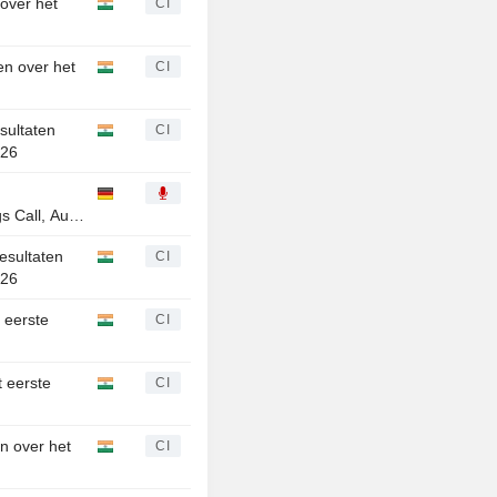
 over het
CI
en over het
CI
sultaten
CI
026
s Call, Aug
resultaten
CI
026
t eerste
CI
t eerste
CI
n over het
CI