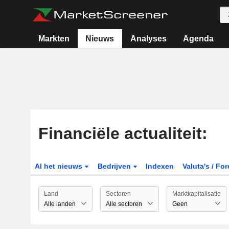
Markten
Nieuws
Analyses
Agenda
Financiële actualiteit:
Al het nieuws
Bedrijven
Indexen
Valuta's / Fo
Land
Sectoren
Marktkapitalisatie
Alle landen
Alle sectoren
Geen