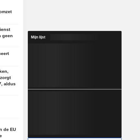
 omzet
ienst
n geen
Mijn lijst
ceert
ken,
 zorgt
7, aldus
n de EU
e