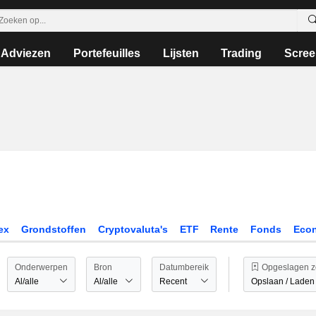
Adviezen
Portefeuilles
Lijsten
Trading
Scree
rex
Grondstoffen
Cryptovaluta's
ETF
Rente
Fonds
Eco
Onderwerpen
Bron
Datumbereik
Opgeslagen z
Al/alle
Al/alle
Recent
Opslaan / Laden