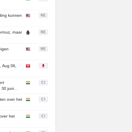
nding kunnen
RE
Hormuz, maar
RE
eigen
RE
, Aug 06,
ert
CI
 30 juni
ten over het
CI
over het
CI