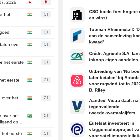
07, 2026
CSG boekt fors hogere
er het
CI
en winst
Topman Rheinmetall: 'D
 goed
CI
aan de samenleving ka
kwaad'
ltaten over
CI
Crédit Agricole S.A. lan
inkoop eigen aandelen
er het eerste
CI
Uitbreiding van 'Nu boe
later betalen' bij Airbnb
het eerste
CI
voor rugwind tot in 202
B. Riley
n over het
CI
Aandeel Vistra daalt na
tegenvallende
tweedekwartaalcijfers
n over het
CI
digend op
Eutelsat investeert in
vlaggenschipproject va
r het eerste
CI
voor satellietconstellati