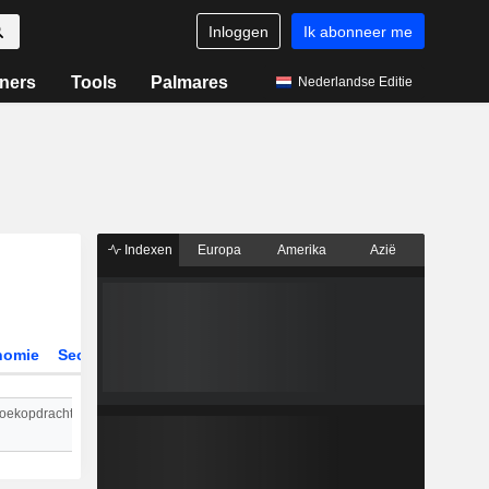
Inloggen
Ik abonneer me
ners
Tools
Palmares
Nederlandse Editie
Indexen
Europa
Amerika
Azië
nomie
Sectoren
Al onze artikelen
Meest gelezen nieuws
Be
oekopdrachten