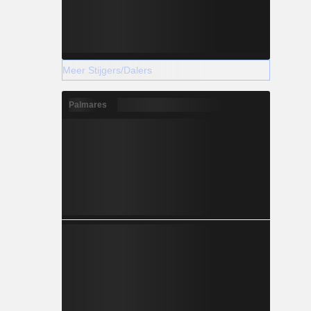
Meer Stijgers/Dalers
Palmares