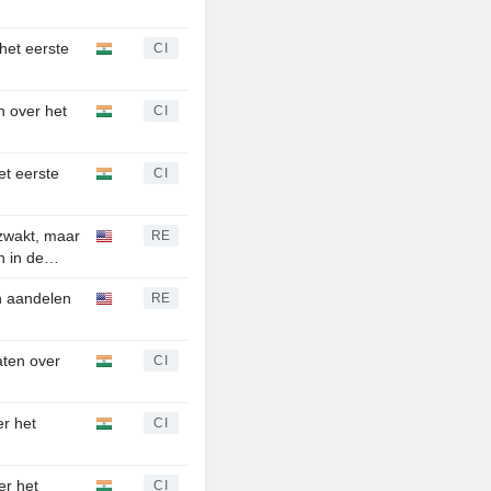
het eerste
CI
n over het
CI
et eerste
CI
zwakt, maar
RE
 in de
en aandelen
RE
aten over
CI
er het
CI
er het
CI