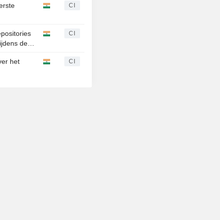
erste
CI
epositories
CI
tijdens de
ver het
CI