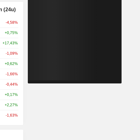
 (24u)
-4,58%
+0,75%
+17,43%
-1,09%
+0,62%
-1,66%
-0,44%
+0,17%
+2,27%
-1,63%