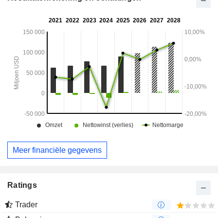
verbeteringen, trainingen, enz.), en activiteiten op het gebied
van de financiering van commerciële en privé vliegtuigen en
de verhuur van luchtvaartapparatuur. De geografische
verdeling van de omzet is als volgt: Verenigde Staten
(53,8%), Azië (18,4%), Europa (12,8%), Midden-Oosten
(7,8%), Canada (2%), Oceanië (1,8%), Afrika (1,8%) en
overige (1,6%).
Meer financiële gegevens
Ratings
Trader