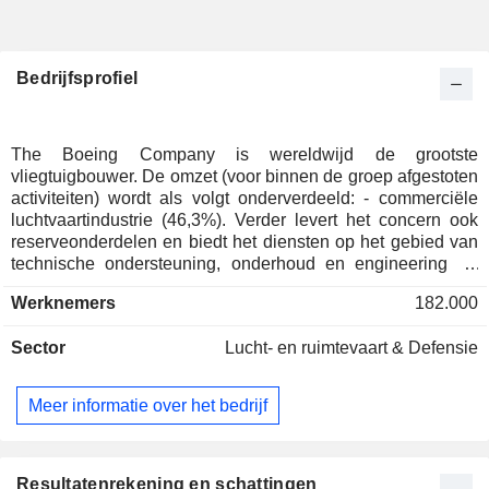
Bedrijfsprofiel
The Boeing Company is wereldwijd de grootste
vliegtuigbouwer. De omzet (voor binnen de groep afgestoten
activiteiten) wordt als volgt onderverdeeld: - commerciële
luchtvaartindustrie (46,3%). Verder levert het concern ook
reserveonderdelen en biedt het diensten op het gebied van
technische ondersteuning, onderhoud en engineering ; -
defensie, ruimtevaart en veiligheid (30,4%): militaire
Werknemers
182.000
vliegtuigen en mobiliteitsystemen (oorlogsvliegtuigen,
helikopters en verdedigingsraketten),
Sector
Lucht- en ruimtevaart & Defensie
ondersteuningsdiensten (diensten op het gebied van
logistiek, engineering, onderhoud en trainingen) en
ruimteapparatuur (satellieten, lanceerplatforms, enz.). De
Meer informatie over het bedrijf
rest van de omzet (23,3%) betreft de verlening van diensten
(logistieke diensten en het beheer van de
bevoorradingsketen, diensten op het gebied van
engineering, onderhoud, het aanbrengen van wijzigingen en
Resultatenrekening en schattingen