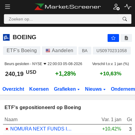
BOEING
240,19
$
+1,28%
BOEING
ETF's Boeing
Aandelen
BA
US0970231058
Beurs gesloten -
NYSE
22:00:03 05-08-2026
Verschil t.o.v. 1 jan (%)
USD
+1,28%
240,19
+10,63%
Overzicht
Koersen
Grafieken
Nieuws
Ondernem
ETF's gepositioneerd op Boeing
Naam
Var. 1 jan
Gew
NOMURA NEXT FUNDS INTERNATIONAL EQUITY MSCI-KOKUSAI (YEN-HEDGED) ETF - JPY
+10,42%
3,