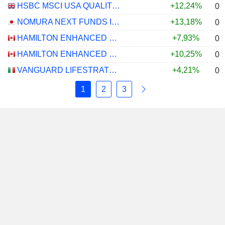
HSBC MSCI USA QUALITY UCITS ETF - USD
+12,24%
0,
NOMURA NEXT FUNDS INTERNATIONAL EQUITY MSCI-KOKUSAI (UNHEDGED) ETF - JPY
+13,18%
0,
HAMILTON ENHANCED U.S. COVERED CALL ETF - CAD HEDGED
+7,93%
0,
HAMILTON ENHANCED U.S. COVERED CALL ETF - USD
+10,25%
0,
VANGUARD LIFESTRATEGY 40% EQUITY UCITS ETF - DISTRIBUTING - EUR
+4,21%
0,
1
2
3