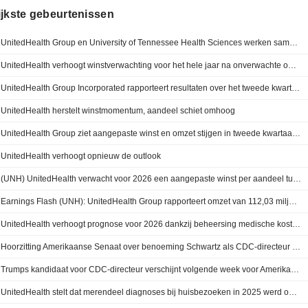
ijkste gebeurtenissen
UnitedHealth Group en University of Tennessee Health Sciences werken samen aan uitbreiding van gezondheidscentra in Tennessee
UnitedHealth verhoogt winstverwachting voor het hele jaar na onverwachte omzetstijging in tweede kwartaal
UnitedHealth Group Incorporated rapporteert resultaten over het tweede kwartaal en de eerste zes maanden eindigend op 30 juni 2026
UnitedHealth herstelt winstmomentum, aandeel schiet omhoog
UnitedHealth Group ziet aangepaste winst en omzet stijgen in tweede kwartaal; verhoogt prognose voor 2026
UnitedHealth verhoogt opnieuw de outlook
(UNH) UnitedHealth verwacht voor 2026 een aangepaste winst per aandeel tussen 19,50 en 20,00 dollar, tegenover een FactSet-consensus van 18,49 dollar
Earnings Flash (UNH): UnitedHealth Group rapporteert omzet van 112,03 miljard dollar in het tweede kwartaal, tegenover een FactSet-consensus van 110,81 miljard dollar
UnitedHealth verhoogt prognose voor 2026 dankzij beheersing medische kosten
Hoorzitting Amerikaanse Senaat over benoeming Schwartz als CDC-directeur gepland op 15 juli
Trumps kandidaat voor CDC-directeur verschijnt volgende week voor Amerikaanse Senaatscommissie
UnitedHealth stelt dat merendeel diagnoses bij huisbezoeken in 2025 werd onderbouwd