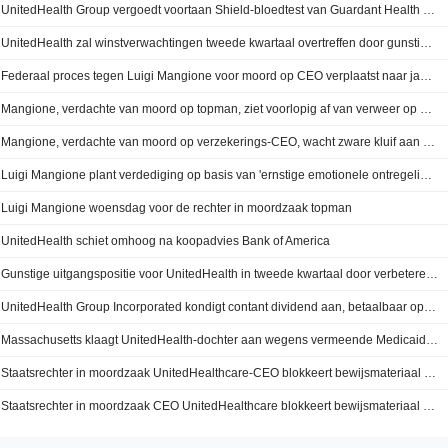
UnitedHealth Group vergoedt voortaan Shield-bloedtest van Guardant Health voor screening op darmkanker
UnitedHealth zal winstverwachtingen tweede kwartaal overtreffen door gunstige zorgconsumptie, aldus Morgan Stanley
Federaal proces tegen Luigi Mangione voor moord op CEO verplaatst naar januari wegens naderende strafzaak
Mangione, verdachte van moord op topman, ziet voorlopig af van verweer op basis van geestelijke gezondheid
Mangione, verdachte van moord op verzekerings-CEO, wacht zware kluif aan verdediging op basis van mentale inzinking
Luigi Mangione plant verdediging op basis van 'ernstige emotionele ontregeling' in proces rond moord op topman
Luigi Mangione woensdag voor de rechter in moordzaak topman
UnitedHealth schiet omhoog na koopadvies Bank of America
Gunstige uitgangspositie voor UnitedHealth in tweede kwartaal door verbeterende medische kostentrends, aldus BofA
UnitedHealth Group Incorporated kondigt contant dividend aan, betaalbaar op 23 juni 2026
Massachusetts klaagt UnitedHealth-dochter aan wegens vermeende Medicaid-fraude
Staatsrechter in moordzaak UnitedHealthcare-CEO blokkeert bewijsmateriaal uit rugzak Mangione
Staatsrechter in moordzaak CEO UnitedHealthcare blokkeert bewijsmateriaal uit rugzak Mangione, meldt CNBC