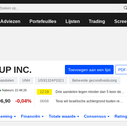
Adviezen
Portefeuilles
Lijsten
Trading
Scree
P INC.
Toevoegen aan een lijst
PDF-
Aandelen
UNH
US91324P1021
Beheerde gezondheidszorg
Nabeurs
22:48:26
12:19
Drie aandelen tegen minder dan 5 keer de winst: koopje of valstrik?
6,90
-0,04%
06/08
Teva wil Israëlische achtergrond buiten rechtszaal houden vanwege oorlog in Gaza
neming
Financiën
Totale waarde
Consensus
Ratin