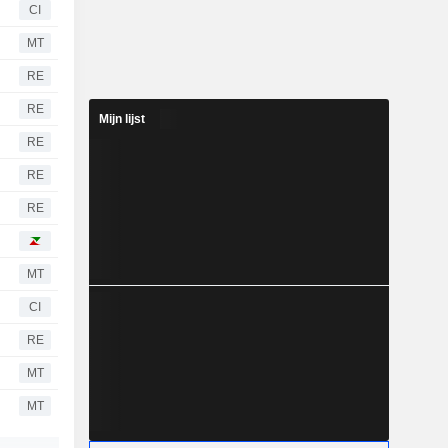
CI
MT
RE
RE
Mijn lijst
RE
RE
RE
MT
CI
RE
MT
MT