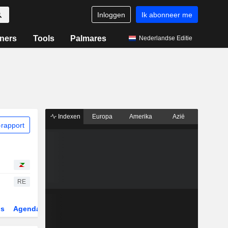
Inloggen
Ik abonneer me
ners
Tools
Palmares
Nederlandse Editie
Indexen
Europa
Amerika
Azië
rapport
RE
gs
Agenda
Sector
Derivaten
ETF's