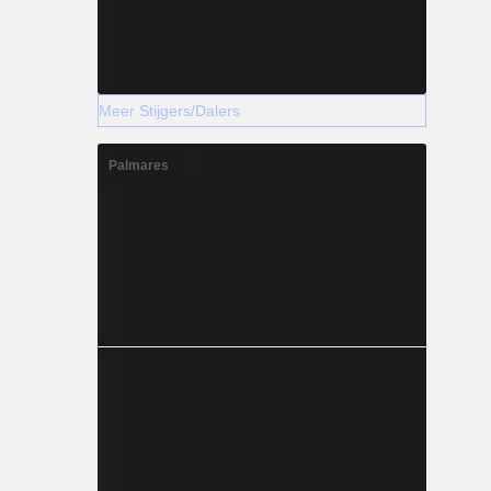
Meer Stijgers/Dalers
Palmares