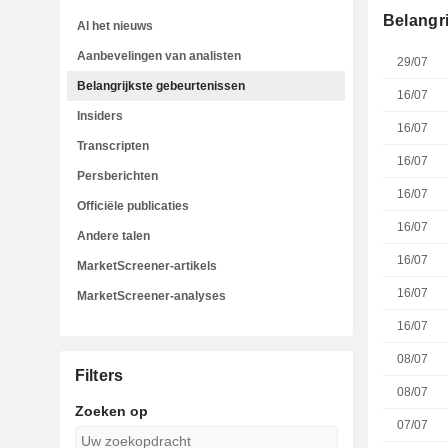
Belangr
Al het nieuws
Aanbevelingen van analisten
29/07
Belangrijkste gebeurtenissen
16/07
Insiders
16/07
Transcripten
16/07
Persberichten
16/07
Officiële publicaties
16/07
Andere talen
16/07
MarketScreener-artikels
16/07
MarketScreener-analyses
16/07
08/07
Filters
08/07
Zoeken op
07/07