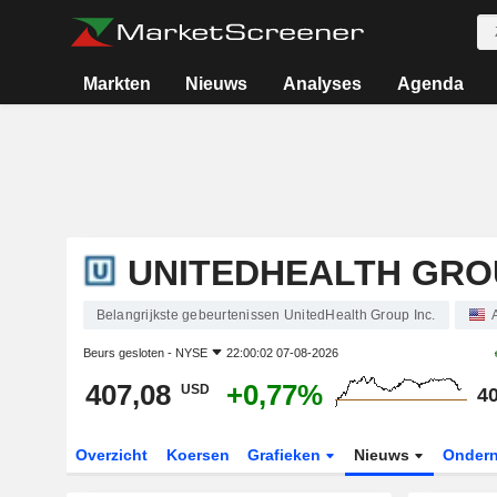
Markten
Nieuws
Analyses
Agenda
UNITEDHEALTH GROU
Belangrijkste gebeurtenissen UnitedHealth Group Inc.
Beurs gesloten -
NYSE
22:00:02 07-08-2026
407,08
+0,77%
USD
40
Overzicht
Koersen
Grafieken
Nieuws
Onder