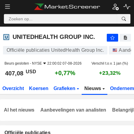
UNITEDHEALTH GROUP INC.
407,08
$
+0,77%
UNITEDHEALTH GROUP INC.
Officiële publicaties UnitedHealth Group Inc.
Aande
Beurs gesloten -
NYSE
22:00:02 07-08-2026
Verschil t.o.v. 1 jan (%)
USD
+0,77%
407,08
+23,32%
Overzicht
Koersen
Grafieken
Nieuws
Ondernem
Al het nieuws
Aanbevelingen van analisten
Belangrij
Officiële publicaties