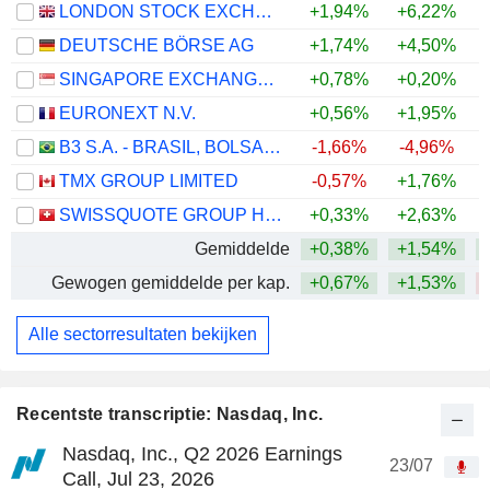
LONDON STOCK EXCHANGE GROUP PLC
+1,94%
+6,22%
DEUTSCHE BÖRSE AG
+1,74%
+4,50%
SINGAPORE EXCHANGE LIMITED
+0,78%
+0,20%
+
EURONEXT N.V.
+0,56%
+1,95%
+
B3 S.A. - BRASIL, BOLSA, BALCÃO
-1,66%
-4,96%
+
TMX GROUP LIMITED
-0,57%
+1,76%
SWISSQUOTE GROUP HOLDING SA
+0,33%
+2,63%
Gemiddelde
+0,38%
+1,54%
Gewogen gemiddelde per kap.
+0,67%
+1,53%
Alle sectorresultaten bekijken
Recentste transcriptie: Nasdaq, Inc.
Nasdaq, Inc., Q2 2026 Earnings
23/07
Call, Jul 23, 2026