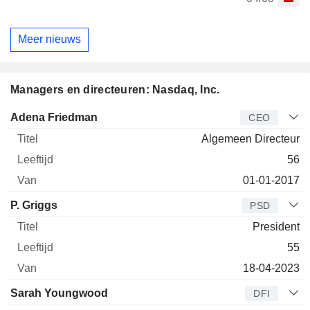
Meer nieuws
Managers en directeuren: Nasdaq, Inc.
Bedrijfsleider
Titel
Leeftijd
Van
Adena Friedman
CEO
Algemeen Directeur
56
01-01-2017
P. Griggs
PSD
President
55
18-04-2023
Sarah Youngwood
DFI