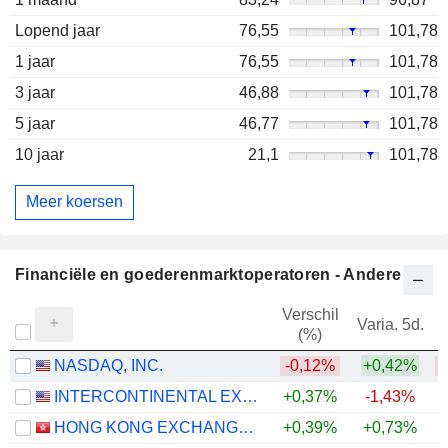
Lopend jaar
76,55
101,78
1 jaar
76,55
101,78
3 jaar
46,88
101,78
5 jaar
46,77
101,78
10 jaar
21,1
101,78
Meer koersen
Financiële en goederenmarktoperatoren - Andere
Verschil
Varia. 5d.
V
(%)
NASDAQ, INC.
-0,12%
+0,42%
INTERCONTINENTAL EXCHANGE, INC.
+0,37%
-1,43%
HONG KONG EXCHANGES AND CLEARING LIMITED
+0,39%
+0,73%