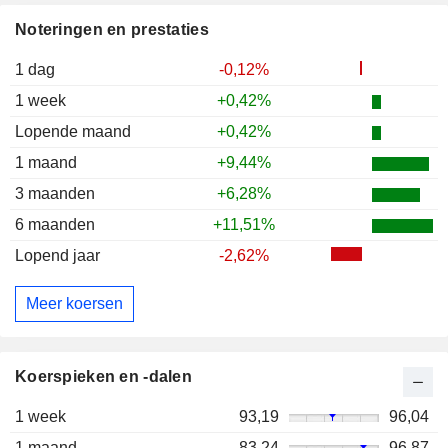
Noteringen en prestaties
1 dag
-0,12%
1 week
+0,42%
Lopende maand
+0,42%
1 maand
+9,44%
3 maanden
+6,28%
6 maanden
+11,51%
Lopend jaar
-2,62%
Meer koersen
Koerspieken en -dalen
1 week
93,19
96,04
1 maand
83,24
96,87