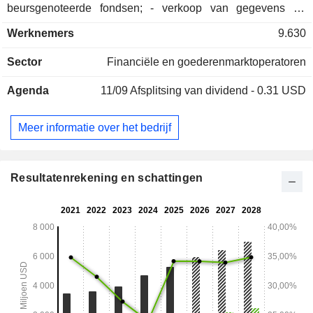
beursgenoteerde fondsen; - verkoop van gegevens en
marktindexen (25,9%); - verkoop van marktsoftware (22,4%).
Werknemers
9.630
Daarnaast biedt de groep oplossingen aan op het gebied
van makelaardij, bewaring, clearing en afwikkeling van
Sector
Financiële en goederenmarktoperatoren
effecten, informatiebewaking en -levering; - overige (0,7%).
Agenda
11/09
Afsplitsing van dividend - 0.31 USD
Meer informatie over het bedrijf
Resultatenrekening en schattingen