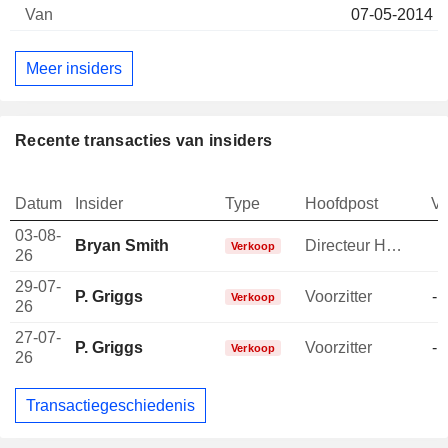
07-05-2014
Meer insiders
Recente transacties van insiders
Datum
Insider
Type
Hoofdpost
V
03-08-
Bryan Smith
Directeur Human Resources
-
Verkoop
26
29-07-
P. Griggs
Voorzitter
-1
Verkoop
26
27-07-
P. Griggs
Voorzitter
-1
Verkoop
26
Transactiegeschiedenis