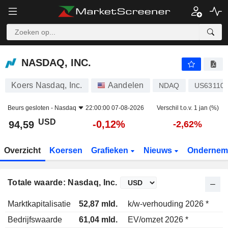
NASDAQ, INC.
94,59
$
-0,12%
NASDAQ, INC.
Koers Nasdaq, Inc.
Aandelen
NDAQ
US63110
Beurs gesloten -
Nasdaq
22:00:00 07-08-2026
Verschil t.o.v. 1 jan (%)
USD
-0,12%
94,59
-2,62%
Overzicht
Koersen
Grafieken
Nieuws
Ondernem
Totale waarde: Nasdaq, Inc.
Marktkapitalisatie
52,87 mld.
k/w-verhouding 2026 *
Bedrijfswaarde
61,04 mld.
EV/omzet 2026 *