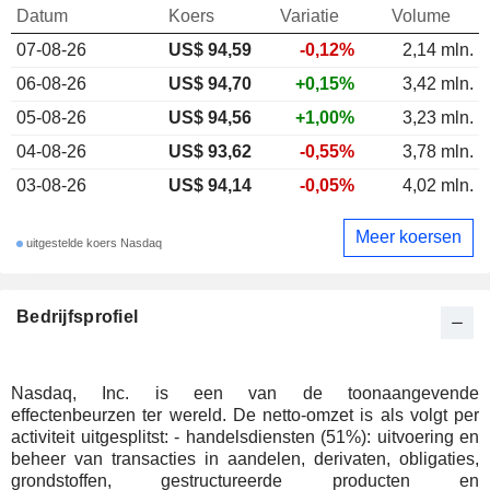
Datum
Koers
Variatie
Volume
07-08-26
US$ 94,59
-0,12%
2,14 mln.
06-08-26
US$ 94,70
+0,15%
3,42 mln.
05-08-26
US$ 94,56
+1,00%
3,23 mln.
04-08-26
US$ 93,62
-0,55%
3,78 mln.
03-08-26
US$ 94,14
-0,05%
4,02 mln.
Meer koersen
uitgestelde koers Nasdaq
Bedrijfsprofiel
Nasdaq, Inc. is een van de toonaangevende
effectenbeurzen ter wereld. De netto-omzet is als volgt per
activiteit uitgesplitst: - handelsdiensten (51%): uitvoering en
beheer van transacties in aandelen, derivaten, obligaties,
grondstoffen, gestructureerde producten en