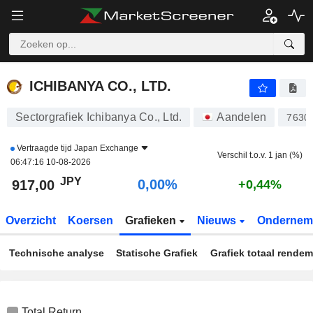
ICHIBANYA CO., LTD.
917,00
¥
0,00%
ICHIBANYA CO., LTD.
Sectorgrafiek Ichibanya Co., Ltd.
Aandelen
7630
Vertraagde tijd
Japan Exchange
Verschil t.o.v. 1 jan (%)
06:47:16 10-08-2026
JPY
0,00%
917,00
+0,44%
Overzicht
Koersen
Grafieken
Nieuws
Ondernem
Technische analyse
Statische Grafiek
Grafiek totaal rende
Total Return