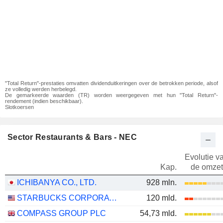
"Total Return"-prestaties omvatten dividenduitkeringen over de betrokken periode, alsof
ze volledig werden herbelegd.
De gemarkeerde waarden (TR) worden weergegeven met hun "Total Return"-
rendement (indien beschikbaar).
Slotkoersen
Sector Restaurants & Bars - NEC
Evolutie v
Kap.
de omzet
ICHIBANYA CO., LTD.
928 mln.
STARBUCKS CORPORATION
120 mld.
COMPASS GROUP PLC
54,73 mld.