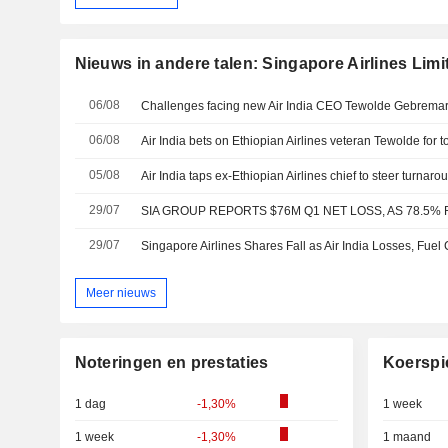
Nieuws in andere talen: Singapore Airlines Limi
06/08
Challenges facing new Air India CEO Tewolde Gebrema
06/08
Air India bets on Ethiopian Airlines veteran Tewolde for 
05/08
Air India taps ex-Ethiopian Airlines chief to steer turnaro
29/07
29/07
Singapore Airlines Shares Fall as Air India Losses, Fuel
Meer nieuws
Noteringen en prestaties
Koerspi
1 dag
-1,30%
1 week
1 week
-1,30%
1 maand