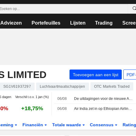
Adviezen
Portefeuilles
Lijsten
Trading
Scree
S LIMITED
Toevoegen aan een lijst
PDF-
SG1V61937297
Luchtvaartmaatschappijen
OTC Markets Traded
 5 dagen
Verschil t.o.v. 1 jan (%)
06/08
De uitdagingen voor de nieuwe Air India-topman Tewolde Gebremariam
30%
+18,75%
06/08
Air India zet in op Ethiopian Airlines-veteraan Tewolde voor moeizame doorstart
neming
Financiën
Totale waarde
Consensus
Ratin