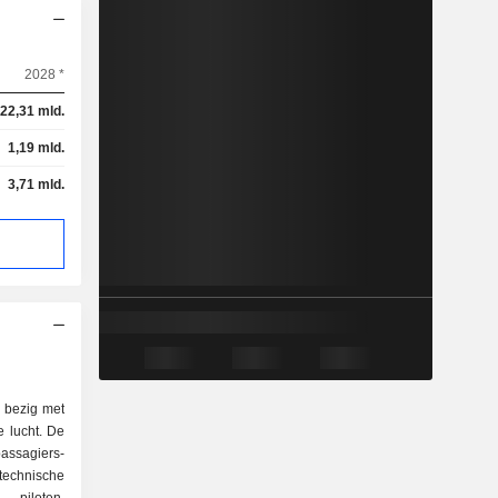
2028 *
22,31 mld.
1,19 mld.
3,71 mld.
h bezig met
e lucht. De
passagiers-
technische