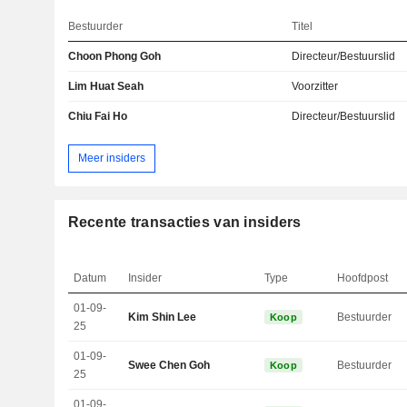
Bestuurder
Titel
Choon Phong Goh
Directeur/Bestuurslid
Lim Huat Seah
Voorzitter
Chiu Fai Ho
Directeur/Bestuurslid
Meer insiders
Recente transacties van insiders
Datum
Insider
Type
Hoofdpost
01-09-
Kim Shin Lee
Bestuurder
Koop
25
01-09-
Swee Chen Goh
Bestuurder
Koop
25
01-09-