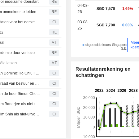
voor moeizame doorstart
RE
04-08-
SGD 7,570
-1,69%
 om ommekeer te leiden
RE
26
Singapore Airlines Limited rapporteert operationele resultaten voor het eerste kwartaal eindigend op 30 juni 2026
CI
03-08-
SGD 7,700
0,00%
26
022
RE
Mee
aal
MT
uitgestelde koers Singapore
koer
S.E.
Singapore Airlines boekt eerste kwartaalverlies sinds pandemie door verliezen Air India en hogere brandstofkosten
RE
iële lasten
MT
Resultatenrekening en
Singapore Airlines Limited kondigt herbenoeming aan van Dominic Ho Chiu Fai van onafhankelijk niet-uitvoerend bestuurder naar niet-onafhankelijk niet-uitvoerend bestuurder
CI
schattingen
Singapore Airlines Limited kondigt wijzigingen aan in de raad van bestuur en comités
CI
Singapore Airlines Limited kondigt herbenoeming aan van de heer Simon Cheong Sae Peng als niet-onafhankelijk en niet-uitvoerend bestuurder
CI
Singapore Airlines Limited kondigt vertrek aan van Gautam Banerjee als niet-uitvoerend en niet-onafhankelijk bestuurder en lid van het auditcomité en het uitvoerend comité
CI
Singapore Airlines Limited kondigt vertrek aan van Lee Kim Shin als niet-uitvoerend onafhankelijk bestuurder en lid van de benoemingscommissie en de veiligheids- en risicocommissie
CI