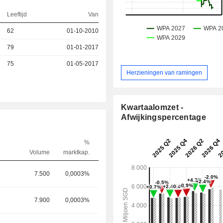
Leeftijd
Van
62
01-10-2010
79
01-01-2017
75
01-05-2017
Herzieningen van ramingen
Kwartaalomzet -
Afwijkingspercentage
%
Volume
marktkap.
7.500
0,0003%
7.900
0,0003%