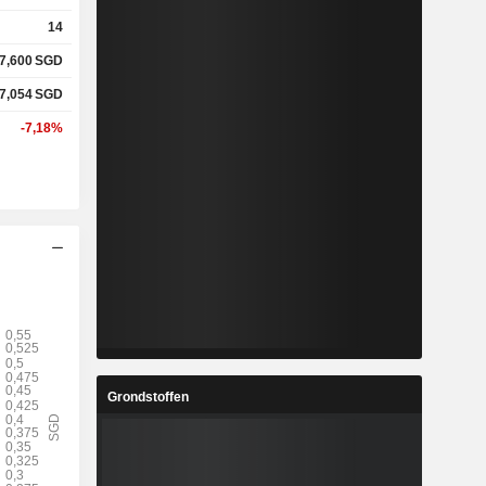
14
7,600
SGD
7,054
SGD
-7,18%
Grondstoffen