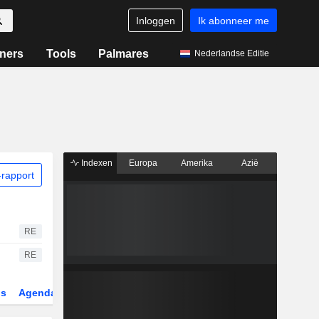
Inloggen
Ik abonneer me
ners
Tools
Palmares
Nederlandse Editie
Indexen
Europa
Amerika
Azië
rapport
RE
RE
gs
Agenda
Sector
Derivaten
ETF's