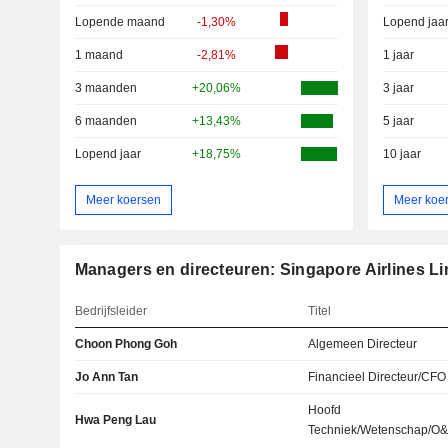
Lopende maand
-1,30%
Lopend jaa
1 maand
-2,81%
1 jaar
3 maanden
+20,06%
3 jaar
6 maanden
+13,43%
5 jaar
Lopend jaar
+18,75%
10 jaar
Meer koersen
Meer koe
Managers en directeuren: Singapore Airlines Li
Bedrijfsleider
Titel
Choon Phong Goh
Algemeen Directeur
Jo Ann Tan
Financieel Directeur/CFO
Hoofd
Hwa Peng Lau
Techniek/Wetenschap/O