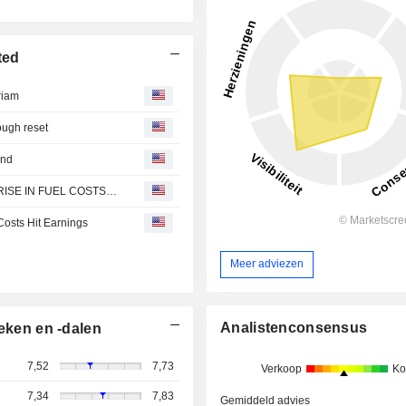
ted
riam
tough reset
und
SIA GROUP REPORTS $76M Q1 NET LOSS, AS 78.5% RISE IN FUEL COSTS WEIGHS ON RECORD REVENUE OF $5,714M
 Costs Hit Earnings
Meer adviezen
Analistenconsensus
eken en -dalen
7,52
7,73
Verkoop
Ko
7,34
7,83
Gemiddeld advies