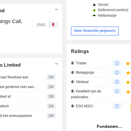
ted
ings Call,
15/01
Meer financiële gegevens
Ratings
Trader
s Limited
Beleggings
naar Neutraal aan
ZM
Globaal
SINGAPORE AIRLINES LIMITED : PhillipCapital is Neutraal gestemd over aandeel
ZM
Kwaliteit van de
eel af
ZM
publicaties
stisch
ZM
ESG MSCI
 het verkoopadvies
ZM