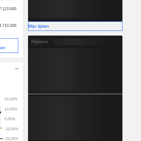
7.123.000
4.710.200
Mijn lijsten
Palmares
r
sen