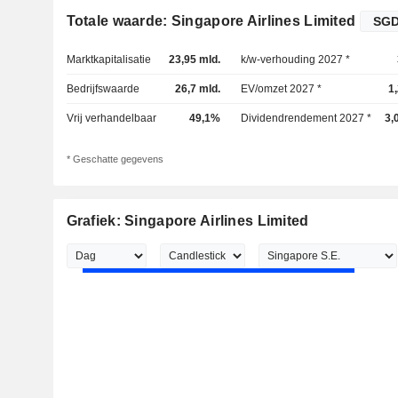
Totale waarde: Singapore Airlines Limited
Marktkapitalisatie
23,95 mld.
k/w-verhouding 2027 *
Bedrijfswaarde
26,7 mld.
EV/omzet 2027 *
1
Vrij verhandelbaar
49,1%
Dividendrendement 2027 *
3,
* Geschatte gegevens
Grafiek: Singapore Airlines Limited