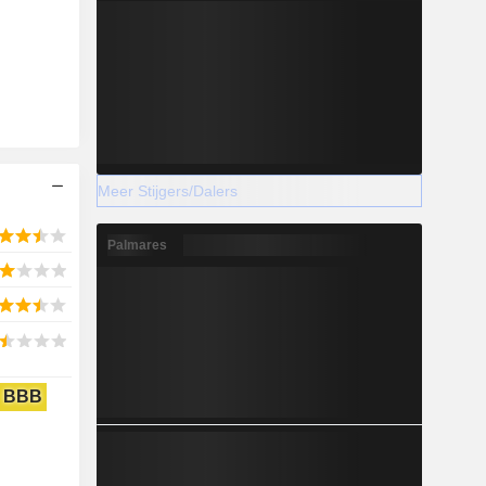
Meer Stijgers/Dalers
Palmares
BBB