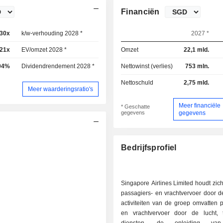
Financiën
30x
k/w-verhouding 2028 *
17,8x
2027 *
,21x
EV/omzet 2028 *
1,24x
Omzet
22,1 mld.
04%
Dividendrendement 2028 *
4,73%
Nettowinst (verlies)
753 mln.
Nettoschuld
2,75 mld.
Meer waarderingsratio's
Meer financiële
* Geschatte
gegevens
gegevens
Bedrijfsprofiel
Singapore Airlines Limited houdt zic
passagiers- en vrachtvervoer door d
activiteiten van de groep omvatten 
en vrachtvervoer door de lucht, 