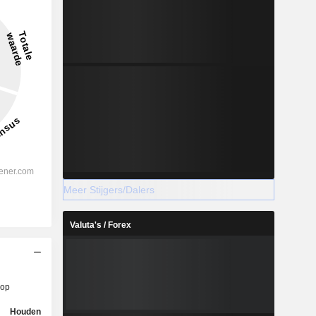
Meer Stijgers/Dalers
Valuta's / Forex
op
Houden