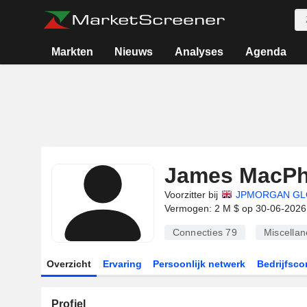
Markten
Nieuws
Analyses
Agenda
James MacPh
Voorzitter bij
JPMORGAN GL
Vermogen: 2 M $ op 30-06-2026
Connecties
79
Miscella
Overzicht
Ervaring
Persoonlijk netwerk
Bedrijfsco
Profiel