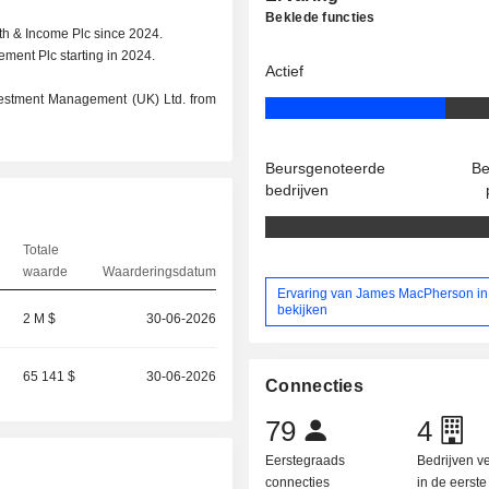
Beklede functies
h & Income Plc since 2024.
ment Plc starting in 2024.
Actief
vestment Management (UK) Ltd. from
Beursgenoteerde
Be
bedrijven
Totale
waarde
Waarderingsdatum
Ervaring van James MacPherson in 
bekijken
2 M $
30-06-2026
65 141 $
30-06-2026
Connecties
79
4
Eerstegraads
Bedrijven 
connecties
in de eerst