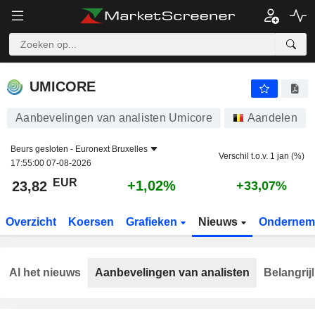
UMICORE
23,82
€
+1,02%
UMICORE
Aanbevelingen van analisten Umicore
Aandelen
Beurs gesloten -
Euronext Bruxelles
Verschil t.o.v. 1 jan (%)
17:55:00 07-08-2026
EUR
+1,02%
23,82
+33,07%
Overzicht
Koersen
Grafieken
Nieuws
Ondernem
Al het nieuws
Aanbevelingen van analisten
Belangrij