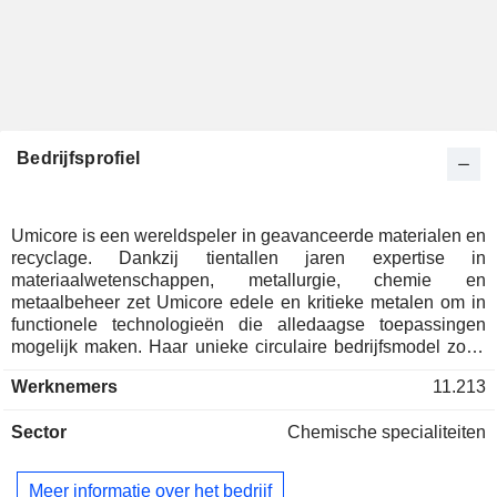
Bedrijfsprofiel
Umicore is een wereldspeler in geavanceerde materialen en
recyclage. Dankzij tientallen jaren expertise in
materiaalwetenschappen, metallurgie, chemie en
metaalbeheer zet Umicore edele en kritieke metalen om in
functionele technologieën die alledaagse toepassingen
mogelijk maken. Haar unieke circulaire bedrijfsmodel zorgt
ervoor dat deze kritieke elementen voortdurend worden
Werknemers
11.213
geraffineerd en gerecycleerd om opnieuw te worden
geïntegreerd in nieuwe toepassingen. De vier Business
Sector
Chemische specialiteiten
Groups van Umicore - Catalysis, Recycling, Specialty
Materials en Battery Materials Solutions - leveren materialen
en oplossingen die een antwoord bieden op de schaarste
Meer informatie over het bedrijf