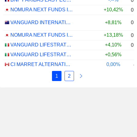
0,
NOMURA NEXT FUNDS INTERNATIONAL EQUITY MSCI-KOKUSAI (YEN-HEDGED) ETF - JPY
+10,42%
0,
0,
VANGUARD INTERNATIONAL EQUITY INDEX FUNDS - VANGUARD FTSE ALL-WORLD EX-US ETF
+8,81%
NOMURA NEXT FUNDS INTERNATIONAL EQUITY MSCI-KOKUSAI (UNHEDGED) ETF - JPY
+13,18%
0,
VANGUARD LIFESTRATEGY 40% EQUITY UCITS ETF - DISTRIBUTING - EUR
+4,10%
0,
VANGUARD LIFESTRATEGY 20% EQUITY UCITS ETF - DISTRIBUTING - EUR
+0,56%
CI MARRET ALTERNATIVE ABSOLUTE RETURN BOND ETF - CAD
0,00%
-
1
2