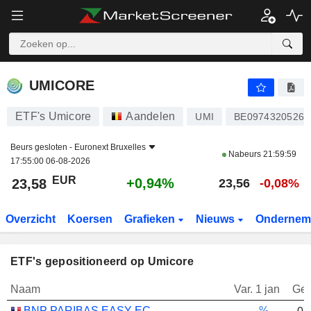
UMICORE
23,58
€
+0,94%
UMICORE
ETF's Umicore
Aandelen
UMI
BE0974320526
Beurs gesloten -
Euronext Bruxelles
Nabeurs
21:59:59
17:55:00 06-08-2026
EUR
+0,94%
23,58
23,56
-0,08%
Overzicht
Koersen
Grafieken
Nieuws
Ondernem
ETF's gepositioneerd op Umicore
Naam
Var. 1 jan
Gew
BNP PARIBAS EASY ECPI GLOBAL ESG INFRASTRUCTURE UCITS ETF (C) - USD
-.--%