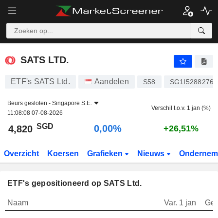
SATS LTD.
4,820
$
0,00%
SATS LTD.
ETF's SATS Ltd.
Aandelen
S58
SG1I52882764
Beurs gesloten -
Singapore S.E.
Verschil t.o.v. 1 jan (%)
11:08:08 07-08-2026
SGD
0,00%
4,820
+26,51%
Overzicht
Koersen
Grafieken
Nieuws
Ondernem
ETF's gepositioneerd op SATS Ltd.
Naam
Var. 1 jan
Gew