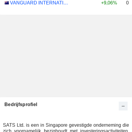
0,
VANGUARD INTERNATIONAL EQUITY INDEX FUNDS - VANGUARD FTSE ALL-WORLD EX-US ETF
+9,06%
Bedrijfsprofiel
SATS Ltd. is een in Singapore gevestigde onderneming die
zich voornamelijk bezighoudt met investeringsactiviteiten.