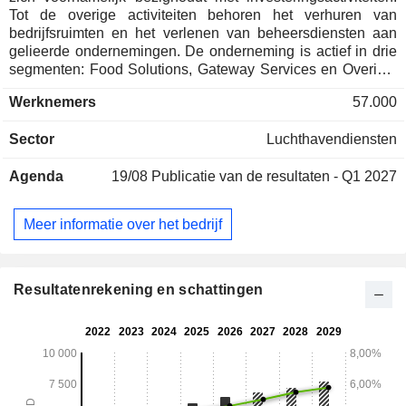
Tot de overige activiteiten behoren het verhuren van
bedrijfsruimten en het verlenen van beheersdiensten aan
gelieerde ondernemingen. De onderneming is actief in drie
segmenten: Food Solutions, Gateway Services en Overige.
Het segment Food Solutions houdt zich voornamelijk bezig
Werknemers
57.000
met catering voor vliegtuigen en instellingen,
voedselverwerking, distributiediensten en wasserijdiensten
Sector
Luchthavendiensten
voor luchtvaartmaatschappijen in de regio Azië-Pacific en
het Verenigd Koninkrijk. Het segment Gateway Services
Agenda
19/08
Publicatie van de resultaten - Q1 2027
biedt diensten aan op luchthavens en cruiseterminals,
evenals vrachtvervoersdiensten. De
luchthaventerminaldiensten omvatten de afhandeling van
Meer informatie over het bedrijf
luchtvracht, passagiersdiensten, luchtvaartbeveiliging,
bagageafhandeling en platformdiensten voor
luchtvaartmaatschappijen. Wat de levering van
cruiseterminaldiensten betreft, beheert en exploiteert het
Resultatenrekening en schattingen
segment het Marina Bay Cruise Center in Singapore en de
Kai Tak Cruise Terminal in Hongkong. Tot de
dochterondernemingen behoren SATS Airport Services Pte
Ltd, SATS Catering Pte Ltd, SATS Treasury Pte Ltd en
andere.