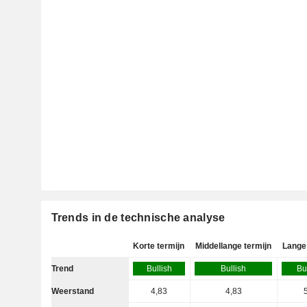
Trends in de technische analyse
Korte termijn
Middellange termijn
Lange 
Trend
Bullish
Bullish
Bu
Weerstand
4,83
4,83