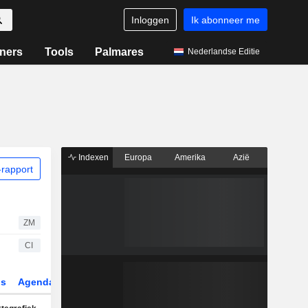
Inloggen
Ik abonneer me
ners
Tools
Palmares
Nederlandse Editie
Indexen
Europa
Amerika
Azië
rapport
ZM
CI
gs
Agenda
Sector
Derivaten
ETF's