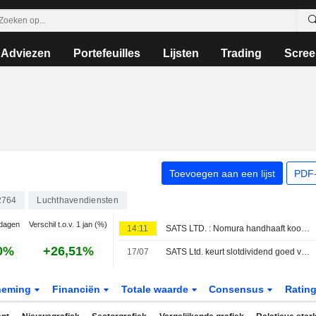
Adviezen
Portefeuilles
Lijsten
Trading
Scree
Toevoegen aan een lijst
PDF-
2764
Luchthavendiensten
 dagen
Verschil t.o.v. 1 jan (%)
14:11
SATS LTD. : Nomura handhaaft koopadvies
0%
+26,51%
17/07
SATS Ltd. keurt slotdividend goed voor het boekjaar eindigend op 31 maart 2026
neming
Financiën
Totale waarde
Consensus
Ratin