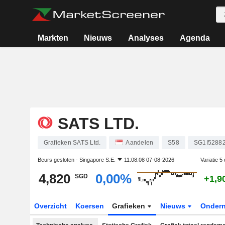
Markten
Nieuws
Analyses
Agenda
SATS LTD.
Grafieken SATS Ltd.
Aandelen
S58
SG1I5288
Beurs gesloten -
Singapore S.E.
11:08:08 07-08-2026
Variatie 5
4,820
0,00%
SGD
+1,9
Overzicht
Koersen
Grafieken
Nieuws
Onder