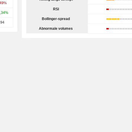
,49%
RSI
,34%
Bollinger-spread
,94
Abnormale volumes