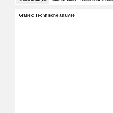
Technische analyse
Statische Grafiek
Grafiek totaal rendem
Grafiek: Technische analyse