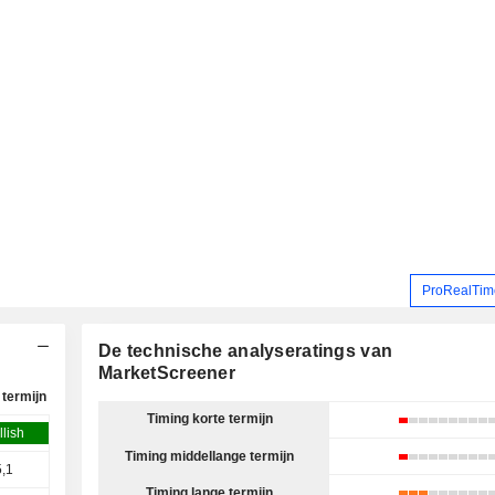
ProRealTime
De technische analyseratings van
MarketScreener
termijn
Timing korte termijn
llish
Timing middellange termijn
5,1
Timing lange termijn