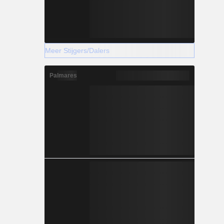
Meer Stijgers/Dalers
Palmares