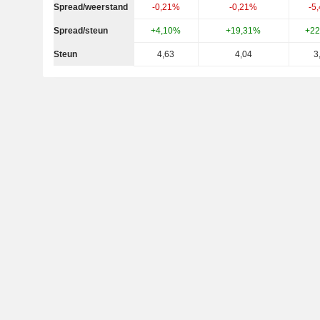
Spread/weerstand
-0,21%
-0,21%
-5
Spread/steun
+4,10%
+19,31%
+22
Steun
4,63
4,04
3