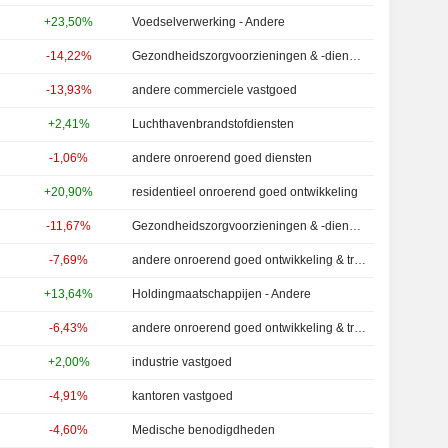
+23,50%
Voedselverwerking - Andere
-14,22%
Gezondheidszorgvoorzieningen & -diensten - Andere
-13,93%
andere commerciele vastgoed
+2,41%
Luchthavenbrandstofdiensten
-1,06%
andere onroerend goed diensten
+20,90%
residentieel onroerend goed ontwikkeling
-11,67%
Gezondheidszorgvoorzieningen & -diensten - Andere
-7,69%
andere onroerend goed ontwikkeling & transacties
+13,64%
Holdingmaatschappijen - Andere
-6,43%
andere onroerend goed ontwikkeling & transacties
+2,00%
industrie vastgoed
-4,91%
kantoren vastgoed
-4,60%
Medische benodigdheden