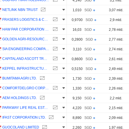
UOB-KAY HIAN HOLDINGS LIMITED
4,140
SGD
3,2 mld.
NETLINK NBN TRUST
1,010
SGD
3,07 mld.
FRASERS LOGISTICS & COMMERCIAL TRUST
0,9700
SGD
2,9 mld.
HAW PAR CORPORATION LIMITED
16,03
SGD
2,78 mld.
GOLDEN AGRI-RESOURCES LTD
0,2800
SGD
2,77 mld.
SIA ENGINEERING COMPANY LIMITED
3,110
SGD
2,74 mld.
CAPITALAND ASCOTT TRUST
0,8600
SGD
2,61 mld.
KEPPEL INFRASTRUCTURE TRUST
0,5150
SGD
2,49 mld.
BUMITAMA AGRI LTD.
1,730
SGD
2,39 mld.
COMFORTDELGRO CORPORATION LIMITED
1,330
SGD
2,26 mld.
AEM HOLDINGS LTD.
9,150
SGD
2,2 mld.
PARKWAY LIFE REAL ESTATE INVESTMENT TRUST
4,220
SGD
2,15 mld.
IFAST CORPORATION LTD.
8,890
SGD
2,09 mld.
GUOCOLAND LIMITED
2,260
SGD
1,97 mld.