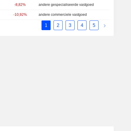
-8,82%
andere gespecialiseerde vastgoed
-10,92%
andere commerciele vastgoed
1
2
3
4
5