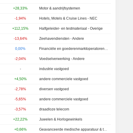
+28,33%
Motor & aandrijfsystemen
-1,94%
Hotels, Motels & Cruise Lines - NEC
+112,15%
Halfgeleider- en testmateriaal - Overige
-13,64%
Zeehavendiensten - Andere
0,00%
Financiële en goederenmarktoperatoren - Andere
-2,04%
Voedselverwerking - Andere
-
industrie vastgoed
+4,50%
andere commerciele vastgoed
-2,78%
diversen vastgoed
-5,65%
andere commerciele vastgoed
-3,57%
draadloze telecom
+22,22%
Juwelen & Horlogewinkels
+0,66%
Geavanceerde medische apparatuur & technologie - Andere