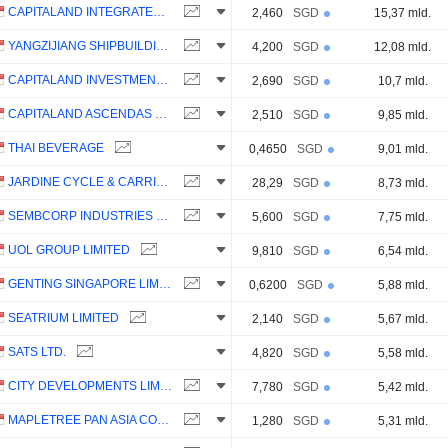
CAPITALAND INTEGRATED COMMERCIAL TRUST
2,460
SGD
15,37 mld.
YANGZIJIANG SHIPBUILDING (HOLDINGS) LTD.
4,200
SGD
12,08 mld.
CAPITALAND INVESTMENT LIMITED
2,690
SGD
10,7 mld.
CAPITALAND ASCENDAS REIT
2,510
SGD
9,85 mld.
THAI BEVERAGE
0,4650
SGD
9,01 mld.
JARDINE CYCLE & CARRIAGE LIMITED
28,29
SGD
8,73 mld.
SEMBCORP INDUSTRIES LTD
5,600
SGD
7,75 mld.
UOL GROUP LIMITED
9,810
SGD
6,54 mld.
GENTING SINGAPORE LIMITED
0,6200
SGD
5,88 mld.
SEATRIUM LIMITED
2,140
SGD
5,67 mld.
SATS LTD.
4,820
SGD
5,58 mld.
CITY DEVELOPMENTS LIMITED
7,780
SGD
5,42 mld.
MAPLETREE PAN ASIA COMMERCIAL TRUST
1,280
SGD
5,31 mld.