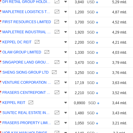
DFI RETAIL GROUP HOLDINGS LIMITED
3,840
USD
5,29 mld.
MAPLETREE LOGISTICS TRUST
1,200
SGD
4,87 mld.
FIRST RESOURCES LIMITED
3,700
SGD
4,52 mld.
MAPLETREE INDUSTRIAL TRUST
1,920
SGD
4,29 mld.
KEPPEL DC REIT
2,200
SGD
4,21 mld.
OLAM GROUP LIMITED
1,330
SGD
4,03 mld.
SINGAPORE LAND GROUP LIMITED
3,470
SGD
3,79 mld.
SHENG SIONG GROUP LTD
3,250
SGD
3,76 mld.
VENTURE CORPORATION LIMITED
17,19
SGD
3,63 mld.
FRASERS CENTREPOINT TRUST
2,210
SGD
3,52 mld.
KEPPEL REIT
0,8900
SGD
3,44 mld.
SUNTEC REAL ESTATE INVESTMENT TRUST
1,480
SGD
3,43 mld.
FRASERS PROPERTY LIMITED
1,050
SGD
3,21 mld.