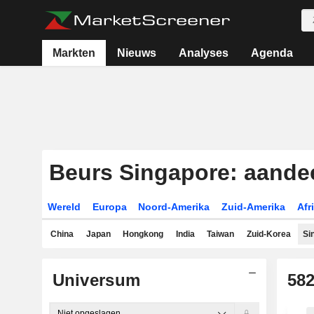
Markten
Nieuws
Analyses
Agenda
Beurs Singapore: aande
Wereld
Europa
Noord-Amerika
Zuid-Amerika
Afr
China
Japan
Hongkong
India
Taiwan
Zuid-Korea
Si
Universum
58
Niet opgeslagen