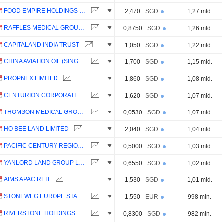
FOOD EMPIRE HOLDINGS LIMITED
2,470
SGD
1,27 mld.
RAFFLES MEDICAL GROUP LTD
0,8750
SGD
1,26 mld.
CAPITALAND INDIA TRUST
1,050
SGD
1,22 mld.
CHINA AVIATION OIL (SINGAPORE) CORPORATION LTD
1,700
SGD
1,15 mld.
PROPNEX LIMITED
1,860
SGD
1,08 mld.
CENTURION CORPORATION LIMITED
1,620
SGD
1,07 mld.
THOMSON MEDICAL GROUP LIMITED
0,0530
SGD
1,07 mld.
HO BEE LAND LIMITED
2,040
SGD
1,04 mld.
PACIFIC CENTURY REGIONAL DEVELOPMENTS LIMITED
0,5000
SGD
1,03 mld.
YANLORD LAND GROUP LIMITED
0,6550
SGD
1,02 mld.
AIMS APAC REIT
1,530
SGD
1,01 mld.
STONEWEG EUROPE STAPLED TRUST
1,550
EUR
998 mln.
RIVERSTONE HOLDINGS LIMITED
0,8300
SGD
982 mln.