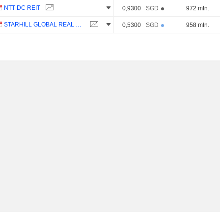
NTT DC REIT
0,9300
SGD
972 mln.
STARHILL GLOBAL REAL ESTATE INVESTMENT TRUST
0,5300
SGD
958 mln.