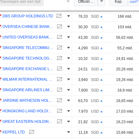
Toevoegen aan een lijst
Officiële koers
Kap.
USD
DBS GROUP HOLDINGS LTD
76,33
SGD
166 mld.
OVERSEA-CHINESE BANKING CORPORATION LIMITED
30,30
SGD
103 mld.
UNITED OVERSEAS BANK LIMITED
43,30
SGD
56,02 mld.
SINGAPORE TELECOMMUNICATIONS LIMITED
4,290
SGD
55,2 mld.
SINGAPORE TECHNOLOGIES ENGINEERING LTD
10,32
SGD
24,91 mld.
SINGAPORE EXCHANGE LIMITED
24,51
SGD
20,26 mld.
WILMAR INTERNATIONAL LIMITED
3,940
SGD
19,26 mld.
SINGAPORE AIRLINES LIMITED
7,600
SGD
18,9 mld.
JARDINE MATHESON HOLDINGS LIMITED
63,70
USD
18,65 mld.
HONGKONG LAND HOLDINGS LIMITED
7,970
USD
17,03 mld.
GREAT EASTERN HOLDINGS LIMITED
21,92
SGD
16,23 mld.
KEPPEL LTD.
11,18
SGD
15,66 mld.