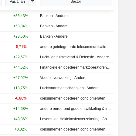
Var. 1 jan
Sector
+35,43%
Banken - Andere
+53,34%
Banken - Andere
+23,50%
Banken - Andere
-5,71%
andere geintegreerde telecommunicatiediensten
+22,57%
Lucht- en ruimtevaart & Defensie - Andere
+44,52%
Financiële en goederenmarktoperatoren - Andere
+27,92%
Voedselverwerking - Andere
+18,75%
Luchtvaartmaatschappijen - Andere
-6,86%
consumenten goederen conglomeraten
+14,68%
andere onroerend goed ontwikkeling & transacties
+43,36%
Levens- en ziektekostenverzekering - Andere
+8,02%
consumenten goederen conglomeraten