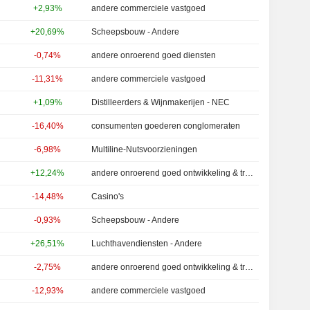
+2,93%
andere commerciele vastgoed
+20,69%
Scheepsbouw - Andere
-0,74%
andere onroerend goed diensten
-11,31%
andere commerciele vastgoed
+1,09%
Distilleerders & Wijnmakerijen - NEC
-16,40%
consumenten goederen conglomeraten
-6,98%
Multiline-Nutsvoorzieningen
+12,24%
andere onroerend goed ontwikkeling & transacties
-14,48%
Casino's
-0,93%
Scheepsbouw - Andere
+26,51%
Luchthavendiensten - Andere
-2,75%
andere onroerend goed ontwikkeling & transacties
-12,93%
andere commerciele vastgoed