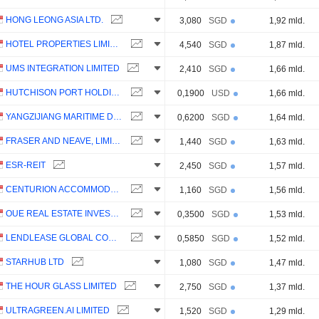
HONG LEONG ASIA LTD.
3,080
SGD
1,92 mld.
HOTEL PROPERTIES LIMITED
4,540
SGD
1,87 mld.
UMS INTEGRATION LIMITED
2,410
SGD
1,66 mld.
HUTCHISON PORT HOLDINGS TRUST
0,1900
USD
1,66 mld.
YANGZIJIANG MARITIME DEVELOPMENT LTD.
0,6200
SGD
1,64 mld.
FRASER AND NEAVE, LIMITED
1,440
SGD
1,63 mld.
ESR-REIT
2,450
SGD
1,57 mld.
CENTURION ACCOMMODATION REIT
1,160
SGD
1,56 mld.
OUE REAL ESTATE INVESTMENT TRUST
0,3500
SGD
1,53 mld.
LENDLEASE GLOBAL COMMERCIAL REIT
0,5850
SGD
1,52 mld.
STARHUB LTD
1,080
SGD
1,47 mld.
THE HOUR GLASS LIMITED
2,750
SGD
1,37 mld.
ULTRAGREEN.AI LIMITED
1,520
SGD
1,29 mld.