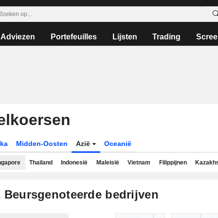
Adviezen
Portefeuilles
Lijsten
Trading
Scree
elkoersen
ika
Midden-Oosten
Azië
Oceanië
ngapore
Thailand
Indonesië
Maleisië
Vietnam
Filippijnen
Kazakh
2
Beursgenoteerde bedrijven