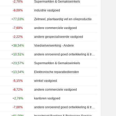
-2,78%
Supermarkten & Gemakswinkels
-9,09%
industrie vastgoed
+77,03%
Zetmeel, plantaardig vet en olieproductie
-7,69%
andere commerciele vastgoed
-2,22%
andere gespecialiseerde vastgoed
+38,54%
Voedselverwerking - Andere
+10,51%
andere onroerend goed ontwikkeling & transacties
+23,57%
Supermarkten & Gemakswinkels
+13,54%
Elektronische reparatiediensten
-5,15%
winkel vastgoed
-8,72%
andere commerciele vastgoed
+2,78%
kantoren vastgoed
-7,08%
andere onroerend goed ontwikkeling & transacties