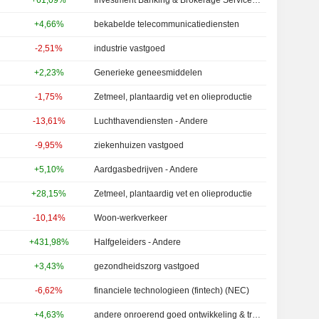
+61,09%
Investment Banking & Brokerage Services - Andere
+4,66%
bekabelde telecommunicatiediensten
-2,51%
industrie vastgoed
+2,23%
Generieke geneesmiddelen
-1,75%
Zetmeel, plantaardig vet en olieproductie
-13,61%
Luchthavendiensten - Andere
-9,95%
ziekenhuizen vastgoed
+5,10%
Aardgasbedrijven - Andere
+28,15%
Zetmeel, plantaardig vet en olieproductie
-10,14%
Woon-werkverkeer
+431,98%
Halfgeleiders - Andere
+3,43%
gezondheidszorg vastgoed
-6,62%
financiele technologieen (fintech) (NEC)
+4,63%
andere onroerend goed ontwikkeling & transacties