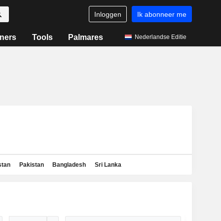
Inloggen
Ik abonneer me
ners
Tools
Palmares
Nederlandse Editie
stan
Pakistan
Bangladesh
Sri Lanka