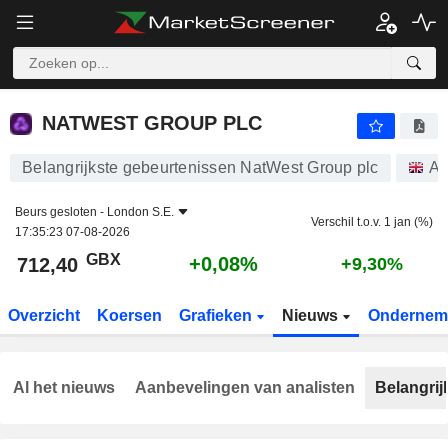
NATWEST GROUP PLC
712,40
p
+0,08%
NATWEST GROUP PLC
Belangrijkste gebeurtenissen NatWest Group plc
Aa
Beurs gesloten -
London S.E.
Verschil t.o.v. 1 jan (%)
17:35:23 07-08-2026
GBX
+0,08%
712,40
+9,30%
Overzicht
Koersen
Grafieken
Nieuws
Ondernem
Al het nieuws
Aanbevelingen van analisten
Belangrij