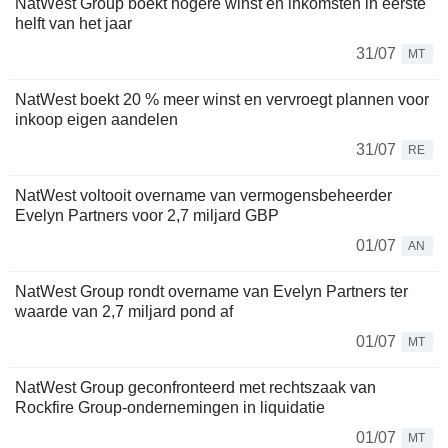
NatWest Group boekt hogere winst en inkomsten in eerste
helft van het jaar
31/07
MT
NatWest boekt 20 % meer winst en vervroegt plannen voor
inkoop eigen aandelen
31/07
RE
NatWest voltooit overname van vermogensbeheerder
Evelyn Partners voor 2,7 miljard GBP
01/07
AN
NatWest Group rondt overname van Evelyn Partners ter
waarde van 2,7 miljard pond af
01/07
MT
NatWest Group geconfronteerd met rechtszaak van
Rockfire Group-ondernemingen in liquidatie
01/07
MT