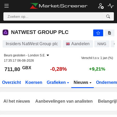
NATWEST GROUP PLC
711,80
p
-0,28%
NATWEST GROUP PLC
Insiders NatWest Group plc
Aandelen
NWG
G
Beurs gesloten -
London S.E.
Verschil t.o.v. 1 jan (%)
17:35:17 06-08-2026
GBX
-0,28%
711,80
+9,21%
Overzicht
Koersen
Grafieken
Nieuws
Ondernem
Al het nieuws
Aanbevelingen van analisten
Belangrij