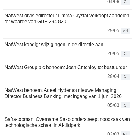
04/06
CI
NatWest-divisiedirecteur Emma Crystal verkoopt aandelen
ter waarde van GBP 294.820
29/05
AN
NatWest kondigt wijzigingen in de directie aan
20/05
CI
NatWest Group plc benoemt Josh Critchley tot bestuurder
28/04
CI
NatWest benoemt Adeel Hyder tot nieuwe Managing
Director Business Banking, met ingang van 1 juni 2026
05/03
CI
Safra-topman: Overname Saxo onderstreept noodzaak van
technologische schaal in AI-tijdperk
02/03
RE