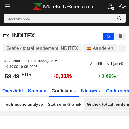
INDITEX
58,48
€
-0,31%
INDITEX
Grafiek totaal rendement INDITEX
Aandelen
ITX
Geschatte realtime
Tradegate
Verschil t.o.v. 1 jan (%)
10:30:00 10-08-2026
EUR
-0,31%
58,48
+3,69%
Overzicht
Koersen
Grafieken
Nieuws
Ondernem
Technische analyse
Statische Grafiek
Grafiek totaal rende