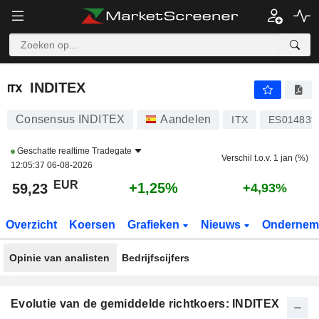
INDITEX
59,23
€
+1,25%
INDITEX
Consensus INDITEX
Aandelen
ITX
ES014839
Geschatte realtime
Tradegate
Verschil t.o.v. 1 jan (%)
12:05:37 06-08-2026
EUR
+1,25%
59,23
+4,93%
Overzicht
Koersen
Grafieken
Nieuws
Ondernem
Opinie van analisten
Bedrijfscijfers
Evolutie van de gemiddelde richtkoers: INDITEX