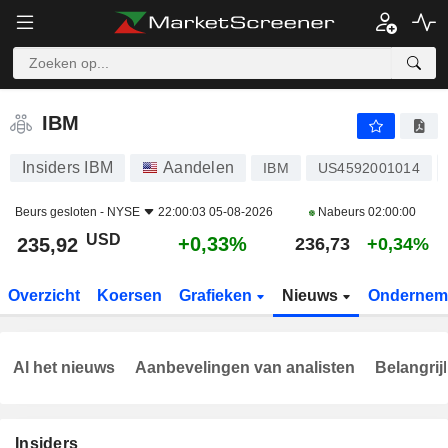
IBM
235,92
$
+0,33%
IBM
Insiders IBM
Aandelen
IBM
US4592001014
Beurs gesloten -
NYSE
22:00:03 05-08-2026
Nabeurs
02:00:00
USD
+0,33%
235,92
236,73
+0,34%
Overzicht
Koersen
Grafieken
Nieuws
Ondernem
Al het nieuws
Aanbevelingen van analisten
Belangrij
Insiders