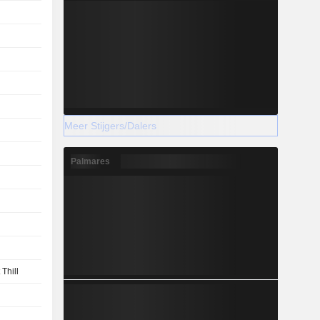
Meer Stijgers/Dalers
Palmares
 Thill