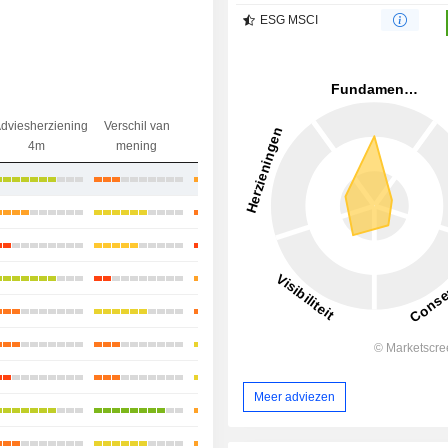
ESG MSCI
dviesherziening
Verschil van
Koersdoel
Verschil
4m
mening
Divergentie
koers/doel
+3,49%
-4,59%
+4,78%
+2,97%
+24,91%
+2,32%
-6,04%
Meer adviezen
+28,46%
+31,76%