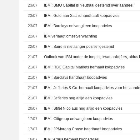
23/07
IBM : BMO Capital is Neutraal gestemd over aandeel
23/07
IBM : Goldman Sachs handhaaft koopadvies
23/07
IBM : Barclays ontvangt een koopadvies
22/07
IBM verlaagt omzetverwachting
22/07
IBM : Baird is niet langer positief gestemd
21/07
Outlook van IBM onder de loep bij kwartaalcijfers, aldu
21/07
IBM : RBC Capital Markets herhaalt koopadvies
21/07
IBM : Barclays handhaaft koopadvies
21/07
IBM : Jefferies & Co. herhaalt koopadvies voor het aand
21/07
IBM : Jefferies nog altijd een koopadvies
20/07
IBM : Stifel Nicolaus nog altijd een koopadvies
17/07
IBM : Citigroup ontvangt een koopadvies
17/07
IBM : JPMorgan Chase handhaaft koopadvies
16/07
IBM : Argus herhaalt koopadvies