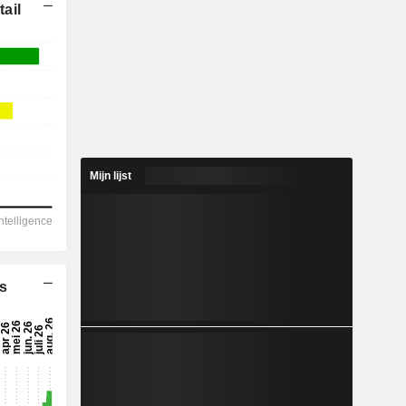
ail
Mijn lijst
s