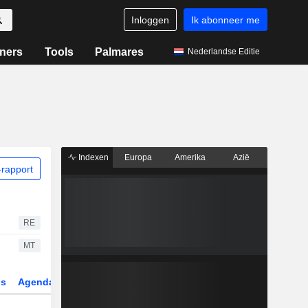
Inloggen
Ik abonneer me
ners
Tools
Palmares
Nederlandse Editie
Indexen
Europa
Amerika
Azië
rapport
RE
MT
gs
Agenda
Sector
Derivaten
ETF's