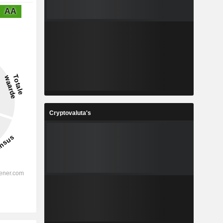
AA
Cryptovaluta's