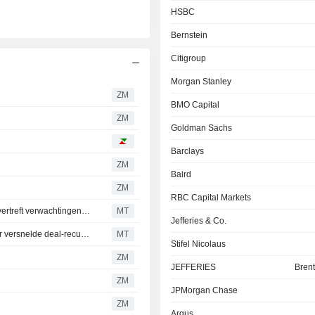
HSBC
Bernstein
Citigroup
Morgan Stanley
ZM
BMO Capital
ZM
Goldman Sachs
Barclays
ZM
Baird
ZM
RBC Capital Markets
IBM's prognose voor omzet en vrije kasstroom in 2026 overtreft verwachtingen, aldus RBC Capital Markets
MT
Jefferies & Co.
Herstel IBM in tweede helft van het jaar aannemelijk door versnelde deal-recuperatie en hogere productiviteit, aldus Morgan Stanley
MT
Stifel Nicolaus
ZM
JEFFERIES
Brent
ZM
JPMorgan Chase
ZM
Argus