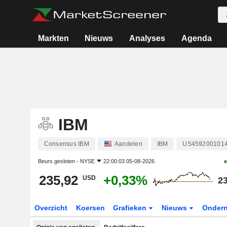
Markten
Nieuws
Analyses
Agenda
IBM
Consensus IBM
Aandelen
IBM
US459200101
Beurs gesloten -
NYSE
22:00:03 05-08-2026
235,92
+0,33%
USD
23
Overzicht
Koersen
Grafieken
Nieuws
Onder