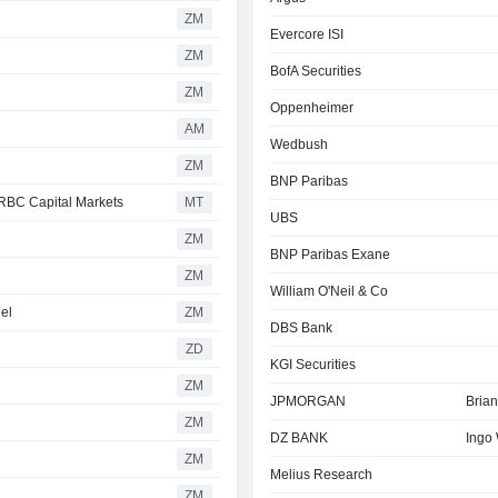
ZM
Evercore ISI
ZM
BofA Securities
ZM
Oppenheimer
AM
Wedbush
ZM
BNP Paribas
s RBC Capital Markets
MT
UBS
ZM
BNP Paribas Exane
ZM
William O'Neil & Co
eel
ZM
DBS Bank
ZD
KGI Securities
ZM
JPMORGAN
Bria
ZM
DZ BANK
Ingo
ZM
Melius Research
ZM