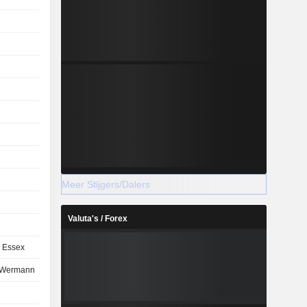
Meer Stijgers/Dalers
Valuta's / Forex
n Essex
 Wermann