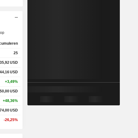
op
cumuleren
25
35,92
USD
44,16
USD
+3,49%
50,00
USD
+48,36%
74,00
USD
-26,25%