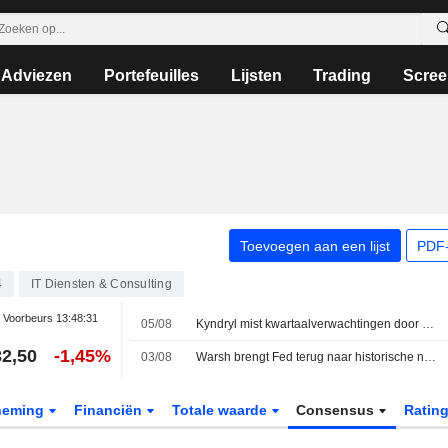
Adviezen
Portefeuilles
Lijsten
Trading
Scree
Toevoegen aan een lijst
PDF-
4
IT Diensten & Consulting
Voorbeurs
13:48:31
05/08
Kyndryl mist kwartaalverwachtingen door zwakke verkoop en lasten voor banenverlies
2,50
-1,45%
03/08
Warsh brengt Fed terug naar historische normen, aldus Gary Cohn
neming
Financiën
Totale waarde
Consensus
Ratin