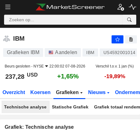
IBM
237,28
$
+1,65%
IBM
Grafieken IBM
Aandelen
IBM
US4592001014
Beurs gesloten -
NYSE
22:00:02 07-08-2026
Verschil t.o.v. 1 jan (%)
USD
+1,65%
237,28
-19,89%
Overzicht
Koersen
Grafieken
Nieuws
Ondernem
Technische analyse
Statische Grafiek
Grafiek totaal rende
Grafiek: Technische analyse