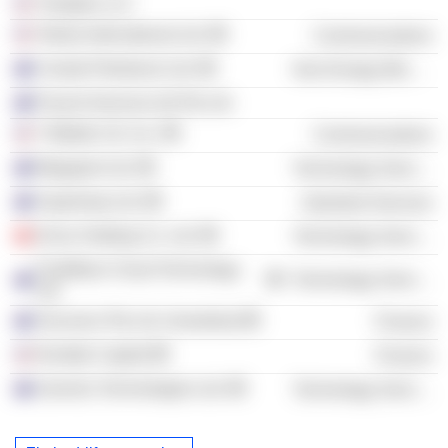
Timeplex LLC
Telstra International Ltd.
Communications
Crestal Petroleum Ltd.
Non-Energy Minerals
Pacent Services (A) Pty Ltd.
T-Mobile US, Inc.
Communications
Megaport Ltd.
Technology Services
Superloop Ltd.
Industrial Services
Enice Holding Co. Ltd.
Technology Services
FirstWave Cloud Technology
Technology Services
Ltd.
Secureco Pty Ltd. (Australia)
Finance
Runtide Capital
Finance
Zoom2u Technologies Ltd.
Technology Services