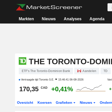
Markten
Nieuws
Analyses
Agenda
THE TORONTO-DOMI
ETF's The Toronto-Dominion Bank
Aandelen
TD
Vertraagde tijd
Toronto S.E.
15:46:41 06-08-2026
Vari
170,35
+0,41%
CAD
+
Overzicht
Koersen
Grafieken
Nieuws
Onder