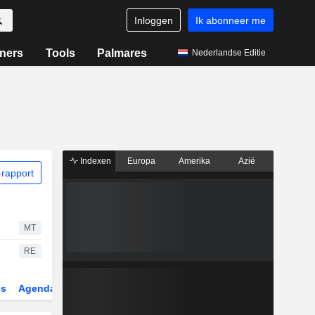
Inloggen
Ik abonneer me
ners
Tools
Palmares
Nederlandse Editie
Indexen
Europa
Amerika
Azië
rapport
MT
RE
gs
Agenda
Sector
Derivaten
ETF's