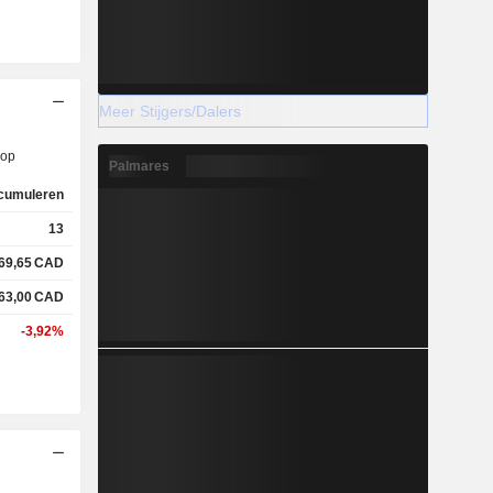
Meer Stijgers/Dalers
op
Palmares
cumuleren
13
69,65
CAD
63,00
CAD
-3,92%