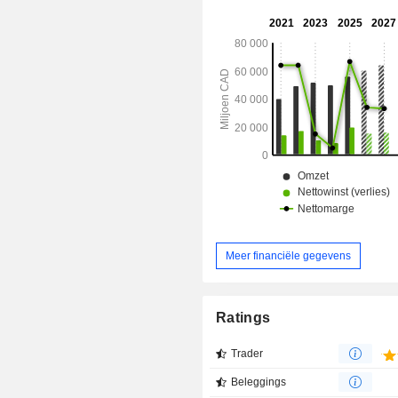
financiering, beleggingsoplo
cashmanagement (informatie, conso
rapportage, crediteuren- en debiteu
bankdiensten in de VS, wereldwijde
zakelijke kredietlevensverze
vermogensadviesdiensten en andere
Meer financiële gegevens
Ratings
Trader
Beleggings