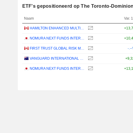
ETF's gepositioneerd op The Toronto-Dominio
Naam
Var. 1
HAMILTON ENHANCED MULTI-SECTOR COVERED CALL ETF - CAD
+13,
NOMURA NEXT FUNDS INTERNATIONAL EQUITY MSCI-KOKUSAI (YEN-HEDGED) ETF - JPY
+10,
FIRST TRUST GLOBAL RISK MANAGED INCOME INDEX ETF - CAD
-.-
VANGUARD INTERNATIONAL EQUITY INDEX FUNDS - VANGUARD FTSE ALL-WORLD EX-US ETF
+9,
NOMURA NEXT FUNDS INTERNATIONAL EQUITY MSCI-KOKUSAI (UNHEDGED) ETF - JPY
+13,