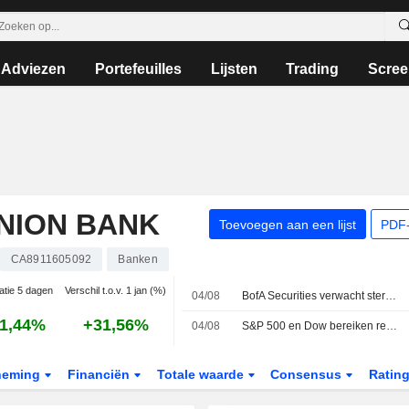
Adviezen
Portefeuilles
Lijsten
Trading
Scree
NION BANK
Toevoegen aan een lijst
PDF-
CA8911605092
Banken
atie 5 dagen
Verschil t.o.v. 1 jan (%)
04/08
BofA Securities verwacht sterke kwartaalcijfers van Canadese banken in voorblik op derde kwartaal
1,44%
+31,56%
04/08
S&P 500 en Dow bereiken recordhoogtes door sterke AI-cijfers en hoop op akkoord in Midden-Oosten
neming
Financiën
Totale waarde
Consensus
Ratin