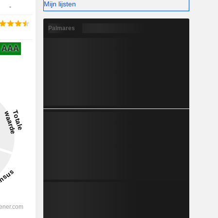
Mijn lijsten
-
Palmares
AAA