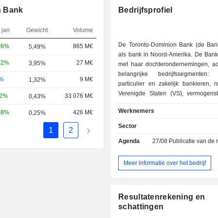
n Bank
Bedrijfsprofiel
 jan
Gewicht
Volume
De Toronto-Dominion Bank (de Bank)
76%
865 M€
5,49%
als bank in Noord-Amerika. De Bank
42%
27 M€
3,95%
met haar dochterondernemingen, acti
belangrijke bedrijfssegmenten:
-%
9 M€
1,32%
particulier en zakelijk bankieren, r
Verenigde Staten (VS), vermogen
32%
33 076 M€
0,43%
verzekeringen, en wholesale ban
Werknemers
18%
426 M€
0,25%
segment Canadees particulier en
bankieren omvat TD Canada Trust 
Sector
1
2
Finance Canada. Het segment Retai
Agenda
27/08
Publicatie van de resultat
omvat TD Bank, a Convenient Ban
Finance U.S. en TD Wealth (VS). H
Vermogensbeheer en Verzekeringe
Meer informatie over het bedrijf
Wealth (Canada), TD Direct Inves
Insurance. Het segment Wholesal
omvat TD Securities en TD Cowen
Resultatenrekening en
biedt een breed scala aan pro
schattingen
diensten aan, waaronder bankre