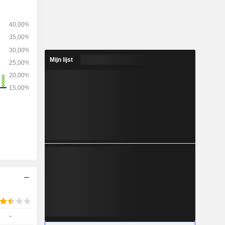
ssingen,
lidatie en
renbeheer),
 diensten,
keringen,
.
Mijn lijst
-