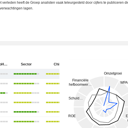
et verleden heeft de Groep analisten vaak teleurgesteld door cijfers te publiceren d
verwachtingen lagen.
Shanghai AoHua Photoelectricity Endoscope Co., Ltd.
Sector
China