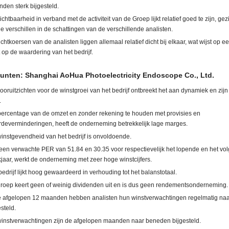
den sterk bijgesteld.
ichtbaarheid in verband met de activiteit van de Groep lijkt relatief goed te zijn, ge
ne verschillen in de schattingen van de verschillende analisten.
ichtkoersen van de analisten liggen allemaal relatief dicht bij elkaar, wat wijst op 
t op de waardering van het bedrijf.
unten: Shanghai AoHua Photoelectricity Endoscope Co., Ltd.
ooruitzichten voor de winstgroei van het bedrijf ontbreekt het aan dynamiek en zij
.
percentage van de omzet en zonder rekening te houden met provisies en
deverminderingen, heeft de onderneming betrekkelijk lage marges.
instgevendheid van het bedrijf is onvoldoende.
een verwachte PER van 51.84 en 30.35 voor respectievelijk het lopende en het vo
jaar, werkt de onderneming met zeer hoge winstcijfers.
bedrijf lijkt hoog gewaardeerd in verhouding tot het balanstotaal.
roep keert geen of weinig dividenden uit en is dus geen rendementsonderneming.
e afgelopen 12 maanden hebben analisten hun winstverwachtingen regelmatig na
esteld.
instverwachtingen zijn de afgelopen maanden naar beneden bijgesteld.