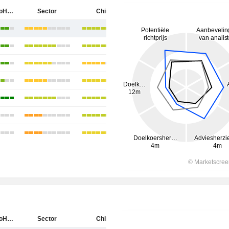
Shanghai AoHua Photoelectricity Endoscope Co., Ltd.
Sector
China
Shanghai AoHua Photoelectricity Endoscope Co., Ltd.
Sector
China