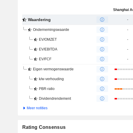
Waardering
-
Ondernemingswaarde
-
EV/OMZET
-
EV/EBITDA
-
EV/FCF
-
Eigen vermogenswaarde
k/w-verhouding
PBR-ratio
Dividendrendement
Meer notities
Rating Consensus