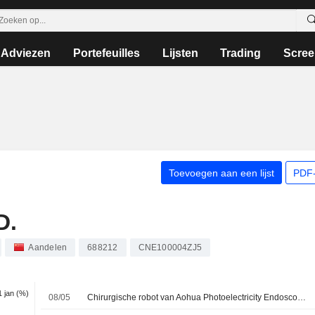
Adviezen
Portefeuilles
Lijsten
Trading
Scree
Toevoegen aan een lijst
PDF-
D.
Aandelen
688212
CNE100004ZJ5
 1 jan (%)
08/05
Chirurgische robot van Aohua Photoelectricity Endoscope toegelaten tot versnelde procedure Chinese toezichthouder