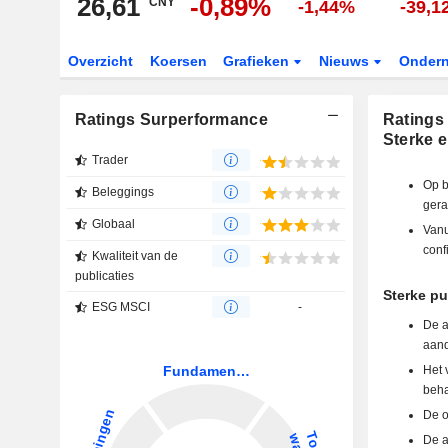
26,61
-0,89%
CNY
-1,44%
-39,
Overzicht
Koersen
Grafieken
Nieuws
Onder
Ratings Surperformance
Ratings
Sterke 
Trader
Op b
Beleggings
gera
Globaal
Vanu
conf
Kwaliteit van de
publicaties
Sterke pu
ESG MSCI
-
De a
aand
Het 
beha
De o
De a