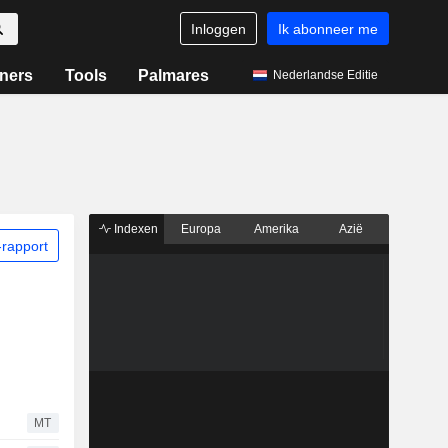
Inloggen
Ik abonneer me
ners
Tools
Palmares
Nederlandse Editie
Indexen
Europa
Amerika
Azië
rapport
MT