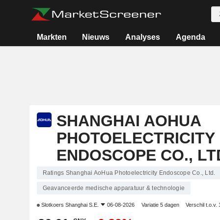
Markten
Nieuws
Analyses
Agenda
SHANGHAI AOHUA
PHOTOELECTRICITY
ENDOSCOPE CO., LT
Ratings Shanghai AoHua Photoelectricity Endoscope Co., Ltd.
Geavanceerde medische apparatuur & technologie
Slotkoers
Shanghai S.E.
06-08-2026
Variatie 5 dagen
Verschil t.o.v.