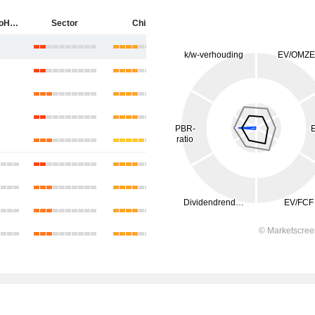
Shanghai AoHua Photoelectricity Endoscope Co., Ltd.
Sector
China