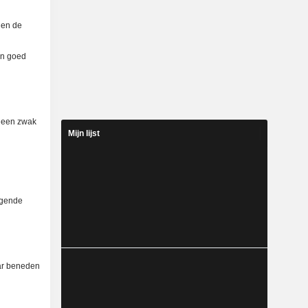
zien de
een goed
n een zwak
Mijn lijst
lgende
ar beneden