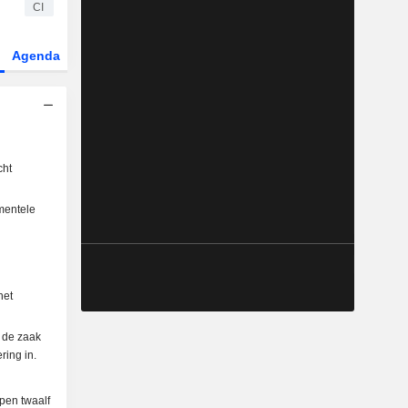
CI
Agenda
Sector
cht
amentele
het
e de zaak
ring in.
pen twaalf