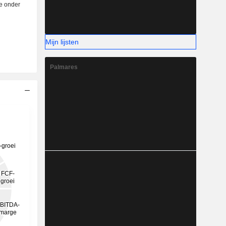
ie onder
Mijn lijsten
Palmares