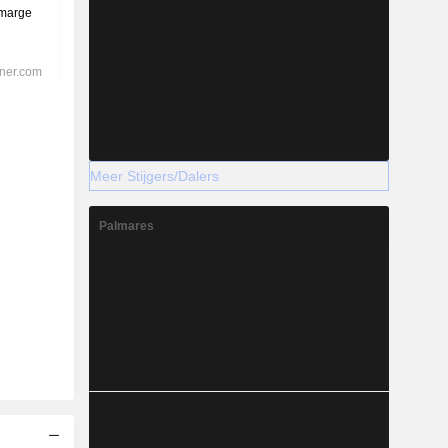
Meer Stijgers/Dalers
Palmares