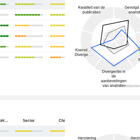
Shanghai AoHua Photoelectricity Endoscope Co., Ltd.
Sector
China