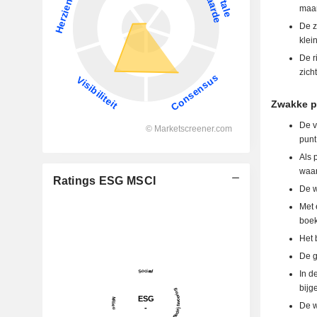
maan
De z
klei
De r
zich
Zwakke p
De v
punt
Als 
waar
Ratings ESG MSCI
De w
Met 
boek
Het 
De g
In d
bijg
De w