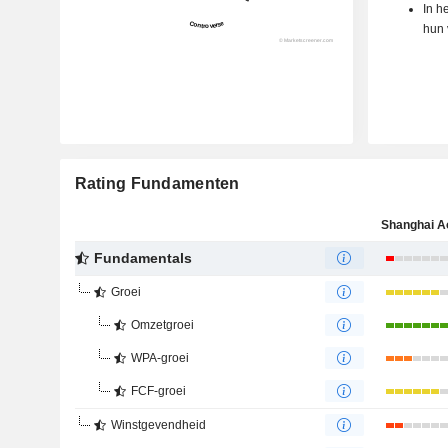
In h
hun 
Rating Fundamenten
Fundamentals
Groei
Omzetgroei
WPA-groei
FCF-groei
Winstgevendheid